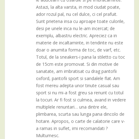
Astazi, la alta varsta, in mod ciudat poate,
ador rozul pal, nu cel dulce, ci cel prafuit.
Sunt prietena insa cu aproape toate culorile,
desi pe unele inca nu le-am incercat; de
exemplu, albastru electric. Apreciez ca in
materie de incaltaminte, in tendinte nu este
doar o anumita forma de toc, de varf, etc.
Totul, de la sneakers-i pana la stiletto cu toc
de 15cm este promovat. Si din motive de
sanatate, am imbratisat cu drag pantofii
oxford, pantofii sport si sandalele flat. Am
fost mereu adepta unor tinute casual sau
sport si nu mi-a fost greu sa renunt cu totul
la tocuri. Ar fi fost si culmea, avand in vedere
multiplele renuntari… una dintre ele,
plimbarea, scurta sau lunga pana dincolo de
hotare. Apropos, o carte de calatorie care v-
a ramas in suflet, imi recomandati ?
Multumesc.