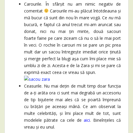
Carourile. În sfârșit nu am nimic negativ de
comentat
Carourile mi-au plăcut întotdeauna și
mă bucur că sunt din nou în mare vogă. Ce
nu
mă
bucură, e faptul că anul trecut mi-am aruncat sau
donat, nici nu mai țin minte, două sacouri
foarte faine pe care ziceam că nu o să le mai port
în veci. O rochie în carouri mi se pare un pic prea
mult dar un sacou întregește imediat orice ținută
și merge perfect la blugi așa cum îmi place mie să
umblu zi de zi. Acesta e de la Zara și mi se pare că
exprimă exact ceea ce vreau să spun.
Ceasurile. Nu mai dețin de mult timp doar funcția
de a-ți arăta ora ci sunt mai degrabă un accesoriu
de tip bijuterie mai ales că se poartă împreună
cu brățări pe aceeași mână. Ce am observat la
multe celebrități, și îmi place mult de tot, sunt
modelele pătrate ca cele de
aici
. Bineînțeles că
vreau și eu unul.