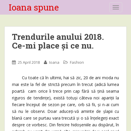
Ioana spune
TOGGLE
Trendurile anului 2018.
Ce-mi place și ce nu.
25 April 2018
Ioana
Fashion
Cu toate că în ultimii, hai să zic, 20 de ani moda nu
mai este la fel de strictă precum în trecut (adică lumea
poartă cam orice îi trece prin cap fără să țină seama
riguros de tendințe), există totuși câteva noi apariții la
fiecare început de sezon pe care, orb să fii, și n-ai cum
să nu le observi. Doar aduceți-vă aminte de șlapii cu
blană care se purtau vara trecută și o să înțelegeți exact
despre ce vorbesc. Din fericire hidoșeniile au dispărut, în