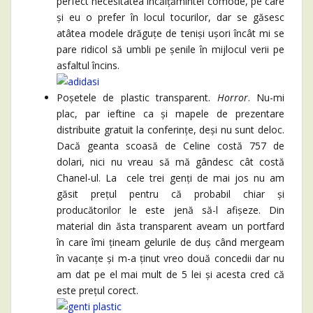
perfect necesitatea încălțămintei comode, pe care
și eu o prefer în locul tocurilor, dar se găsesc
atâtea modele drăguțe de teniși ușori încât mi se
pare ridicol să umbli pe șenile în mijlocul verii pe
asfaltul încins.
Poșetele de plastic transparent.
Horror
. Nu-mi
plac, par ieftine ca și mapele de prezentare
distribuite gratuit la conferințe, deși nu sunt deloc.
Dacă geanta scoasă de Celine costă 757 de
dolari, nici nu vreau să mă gândesc cât costă
Chanel-ul. La cele trei genți de mai jos nu am
găsit prețul pentru că probabil chiar și
producătorilor le este jenă să-l afișeze. Din
material din ăsta transparent aveam un portfard
în care îmi țineam gelurile de duș când mergeam
în vacanțe și m-a ținut vreo două concedii dar nu
am dat pe el mai mult de 5 lei și acesta cred că
este prețul corect.