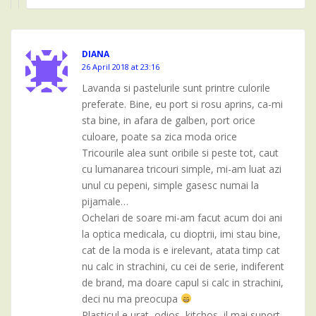
DIANA
26 April 2018 at 23:16
Lavanda si pastelurile sunt printre culorile
preferate. Bine, eu port si rosu aprins, ca-mi
sta bine, in afara de galben, port orice
culoare, poate sa zica moda orice
Tricourile alea sunt oribile si peste tot, caut
cu lumanarea tricouri simple, mi-am luat azi
unul cu pepeni, simple gasesc numai la
pijamale…
Ochelari de soare mi-am facut acum doi ani
la optica medicala, cu dioptrii, imi stau bine,
cat de la moda is e irelevant, atata timp cat
nu calc in strachini, cu cei de serie, indiferent
de brand, ma doare capul si calc in strachini,
deci nu ma preocupa
Plasticul e urat, odios, kitchos, il mai suport