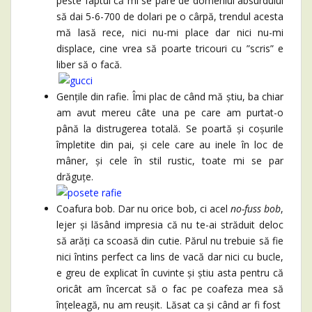
peste faptul că mi se pare de domeniul absurdului
să dai 5-6-700 de dolari pe o cârpă, trendul acesta
mă lasă rece, nici nu-mi place dar nici nu-mi
displace, cine vrea să poarte tricouri cu ”scris” e
liber să o facă.
Gențile din rafie. Îmi plac de când mă știu, ba chiar
am avut mereu câte una pe care am purtat-o
până la distrugerea totală. Se poartă și coșurile
împletite din pai, și cele care au inele în loc de
mâner, și cele în stil rustic, toate mi se par
drăguțe.
Coafura bob. Dar nu orice bob, ci acel
no-fuss bob
,
lejer și lăsând impresia că nu te-ai străduit deloc
să arăți ca scoasă din cutie. Părul nu trebuie să fie
nici întins perfect ca lins de vacă dar nici cu bucle,
e greu de explicat în cuvinte și știu asta pentru că
oricât am încercat să o fac pe coafeza mea să
înțeleagă, nu am reușit. Lăsat ca și când ar fi fost