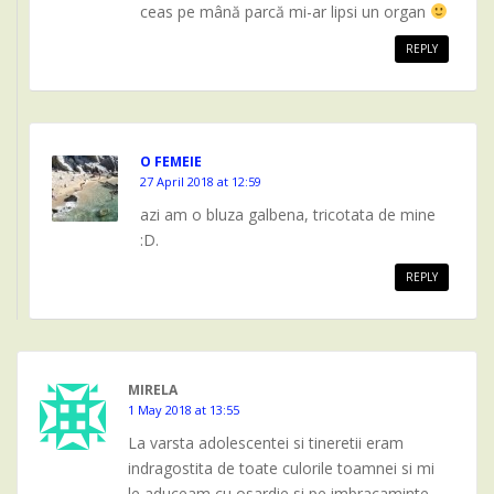
ceas pe mână parcă mi-ar lipsi un organ
REPLY
O FEMEIE
27 April 2018 at 12:59
azi am o bluza galbena, tricotata de mine
:D.
REPLY
MIRELA
1 May 2018 at 13:55
La varsta adolescentei si tineretii eram
indragostita de toate culorile toamnei si mi
le aduceam cu osardie si pe imbracaminte.