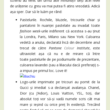
schimb au venit din urmă alte
minunății
deși acel nivel
de urâțenie cu greu va mai putea fi atins vreodată. Adică
așa sper. Dar să le luăm pe rând:
Pastelurile. Rochiile, bluzele, tricourile chiar și
pantalonii în nuanței pastelate au invadat toate
fashion week
-urile indiferent că acestea s-au ținut
la Londra, Paris, Milano sau New York. Culoarea
vedetă a anului, declarată încă din decembrie anul
trecut de către
Pantone
Colour
Institute
, este
ultraviolet așa că nu e de mirare că între
toate pastelurile de pe podiumurile de prezentare,
culoarea lavandei (sau a liliacului dacă preferați) s-
a impus pe primul loc. Love it!
Logo-urile imprimate pe tricouri au pornit de la
Gucci și imediat s-a declanșat avalanșa. Chanel,
Dior (cu J’Adior), Louis Vuitton, YSL, toți, dar
absolut toți vor să-și vadă numele scris cât mai
mare și ieșind cu orice preț în evidență. Trecând