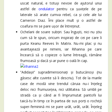
uscat natural, e totuși nevoie de ajutorul unui
astfel de
ondulator
pentru ca șuvițele de pe
laterale să arate cumva rebel, ca și cele ale lui
Cameron Diaz. Îmi place mult și o astfel de
coafura mi se pare ușor de întreținut.
Ochelarii de soare subțiri. Sau înguști, nici nu știu
cum să le spun, oricum inspirați de cei pe care îi
purta Keanu Reeves în Matrix. Nu-mi plac și nu
avantajează pe nimeni, iar Rihanna pe care
încearcă să o copieze o lume întreagă, rămâne
frumoasă și dacă și-ar pune o oală în cap.
”Adidașii” supradimensionați și butucănoși (nu
găsesc alte cuvinte să îi descriu). Tot de la marile
case de modă vine trendul căruia nu-i înțeleg
deloc nici frumusețea, nici utilitatea. Să umbli pe
stradă ca și când ai fi împrumutat pantofii lui
taică-tu în timp ce în partea de sus porți o rochiță
super-feminină mi se pare urât, urât, urât. Înțeleg