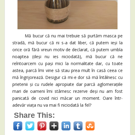
Mă bucur că nu mai trebuie să purtăm masca pe
stradă, mă bucur că ni s-a dat liber, că putem ieși la
orice oră fără vreun motiv de declarat, că putem umbla
noaptea (deși nu ies niciodată), mă bucur că ne
reîntoarcem cu pași mici la normalitate dar, cu toate
astea, parcă îmi vine să stau prea mult în casă ceea ce
mă îngrijorează. Desigur că mi-e dor să mă întâlnesc cu
prietenii și cu rudele apropiate dar parcă aglomerațiile
mari de oameni îmi stârnesc rezerve deși nu am fost
panicată de covid nici măcar un moment. Oare într-
adevăr viața nu va mai fi niciodată la fel?
Share This: