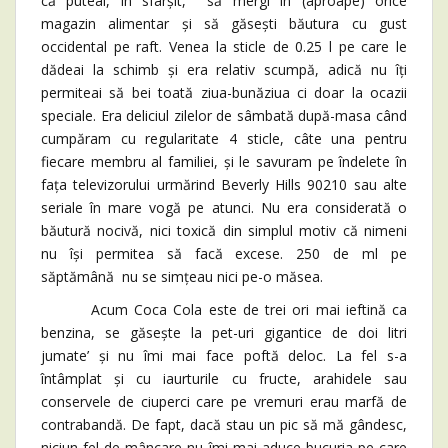
că puteai, în sfârșit, să mergi în (aproape) orice
magazin alimentar și să găsești băutura cu gust
occidental pe raft. Venea la sticle de 0.25 l pe care le
dădeai la schimb și era relativ scumpă, adică nu îți
permiteai să bei toată ziua-bunăziua ci doar la ocazii
speciale. Era deliciul zilelor de sâmbată după-masa când
cumpăram cu regularitate 4 sticle, câte una pentru
fiecare membru al familiei, și le savuram pe îndelete în
fața televizorului urmărind Beverly Hills 90210 sau alte
seriale în mare vogă pe atunci. Nu era considerată o
băutură nocivă, nici toxică din simplul motiv că nimeni
nu își permitea să facă excese. 250 de ml pe
săptămână nu se simțeau nici pe-o măsea.
Acum Coca Cola este de trei ori mai ieftină ca
benzina, se găsește la pet-uri gigantice de doi litri
jumate’ și nu îmi mai face poftă deloc. La fel s-a
întâmplat și cu iaurturile cu fructe, arahidele sau
conservele de ciuperci care pe vremuri erau marfă de
contrabandă. De fapt, dacă stau un pic să mă gândesc,
niciun fel de mâncare nu îmi mai aduce bucuria pe care