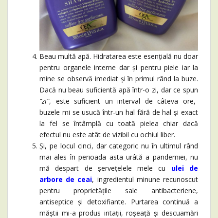
Beau multă apă. Hidratarea este esențială nu doar
pentru organele interne dar și pentru piele iar la
mine se observă imediat și în primul rând la buze.
Dacă nu beau suficientă apă într-o zi, dar ce spun
”zi”
, este suficient un interval de câteva ore,
buzele mi se usucă într-un hal fără de hal și exact
la fel se întâmplă cu toată pielea chiar dacă
efectul nu este atât de vizibil cu ochiul liber.
Și, pe locul cinci, dar categoric nu în ultimul rând
mai ales în perioada asta urâtă a pandemiei, nu
mă despart de șervețelele mele cu
ulei de
arbore de ceai
, ingredientul minune recunoscut
pentru proprietățile sale antibacteriene,
antiseptice și detoxifiante. Purtarea continuă a
măștii mi-a produs iritații, roșeață și descuamări