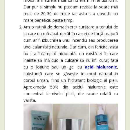
modă, am suferit mult că nu eram în rândul lumii.
Dar pur și simplu nu puteam rezista la soare mai
mult de 20-30 de mine iar asta s-a dovedit un
mare beneficiu peste timp.
Am o rutină de demachiere/ curățare a tenului de
la care nu mă abat decât în cazuri de forță majoră
cum ar fi izbucnirea unui incendiu sau producerea
unei calamități naturale. Dar cum, din fericire, asta
nu s-a întâmplat niciodată, nu există zi în care
înainte să mă duc la culcare să nu îmi curăț fața
cu o loțiune sau un gel cu
acid hialuronic
,
substanță care se găsește în mod natural în
corpul uman, fiind un hidratant biologic al pielii.
Aproximativ 50% din acidul hialuronic este
concentrat la nivelul pielii, dar scade odată cu
vârsta.