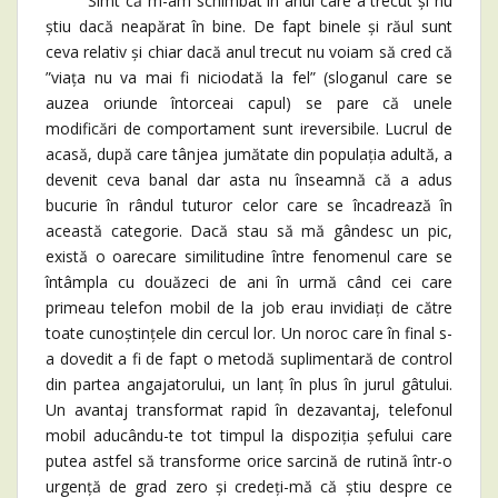
Simt că m-am schimbat în anul care a trecut și nu
știu dacă neapărat în bine. De fapt binele și răul sunt
ceva relativ și chiar dacă anul trecut nu voiam să cred că
”viața nu va mai fi niciodată la fel” (sloganul care se
auzea oriunde întorceai capul) se pare că unele
modificări de comportament sunt ireversibile. Lucrul de
acasă, după care tânjea jumătate din populația adultă, a
devenit ceva banal dar asta nu înseamnă că a adus
bucurie în rândul tuturor celor care se încadrează în
această categorie. Dacă stau să mă gândesc un pic,
există o oarecare similitudine între fenomenul care se
întâmpla cu douăzeci de ani în urmă când cei care
primeau telefon mobil de la job erau invidiați de către
toate cunoștințele din cercul lor. Un noroc care în final s-
a dovedit a fi de fapt o metodă suplimentară de control
din partea angajatorului, un lanț în plus în jurul gâtului.
Un avantaj transformat rapid în dezavantaj, telefonul
mobil aducându-te tot timpul la dispoziția șefului care
putea astfel să transforme orice sarcină de rutină într-o
urgență de grad zero și credeți-mă că știu despre ce