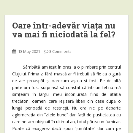
Oare într-adevăr viața nu
va mai fi niciodată la fel?
18 May 2021
3 Comments
Sâmbătă am ieșit în oraș la o plimbare prin centrul
Clujului. Prima zi fără mască ar fi trebuit să fie ca o gură
de aer proaspăt și oarecum așa a și fost. Pe de altă
parte am fost surprinsă să constat că într-un fel nu mă
simțeam în largul meu înconjurată fiind de atâția
trecători, oameni care ieșiseră liberi din case după o
lungă perioadă de restricții. Nu era nici pe departe
aglomerația din ”zilele bune” dar față de pustietatea cu
care ne-am obișnuit în ultimul an, totul părea un furnicar.
Poate că exagerez dacă spun ”jumătate” dar cam pe