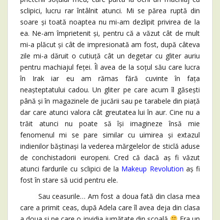
sclipici, lucru rar întâlnit atunci. Mi se părea ruptă din
soare și toată noaptea nu mi-am dezlipit privirea de la
ea. Ne-am împrietenit și, pentru că a văzut cât de mult
mi-a plăcut și cât de impresionată am fost, după câteva
zile mi-a dăruit o cutiuță cât un degetar cu gliter auriu
pentru machiajul feței. Îl avea de la soțul său care lucra
în Irak iar eu am rămas fără cuvinte în fața
neașteptatului cadou. Un gliter pe care acum îl găsești
până și în magazinele de jucării sau pe tarabele din piață
dar care atunci valora cât greutatea lui în aur. Cine nu a
trăit atunci nu poate să își imagineze însă mie
fenomenul mi se pare similar cu uimirea și extazul
indienilor băștinași la vederea mărgelelor de sticlă aduse
de conchistadorii europeni. Cred că dacă aș fi văzut
atunci fardurile cu sclipici de la
Makeup Revolution
aș fi
fost în stare să ucid pentru ele.
Sau ceasurile… Am fost a doua fată din clasa mea
care a primit ceas, după Adela care îl avea deja din clasa
a doua și pe care o invidia jumătate din școală
Era un