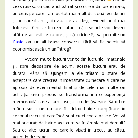
ceas rusesc cu cadranul pătrat și o curea din piele maro,
un ceas pe care l-am purtat mai mult de douăzeci de ani
și pe care îl am și în ziua de azi deși, evident nu îl mai
folosesc. Cine ar fi crezut atunci că ceasurile vor deveni
atât de accesibile ca preț și că oricine își va permite un
Casio
sau un alt brand consacrat fără să fie nevoit să
economisească un an întreg?
Aveam multe bucurii venite din lucrurile materiale
și, spre deosebire de acum, aceste bucurii erau de
durată. Până să ajungem la ele trăiam o stare de
așteptare care creștea în intensitate cu fiecare zi care ne
apropia de evenimentul final și de cele mai multe ori
achiziția unui produs se transforma într-o experiență
memorabilă care acum lipsește cu desăvârșire. Să ridice
mâna sus cine nu are în dulap haine cumpărate în
sezonul trecut și care încă sunt cu eticheta pe ele. Voi vă
mai bucurați de haine așa cum se întâmpla mai demult?
Sau ce alte lucruri pe care le visați în trecut au căzut
acum în dizgrație?