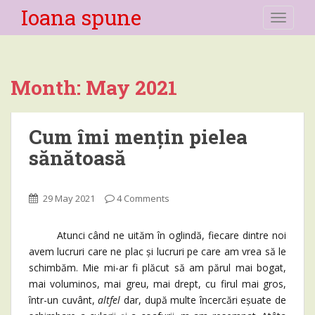
Ioana spune
TOGGLE
Month:
May 2021
Cum îmi mențin pielea
sănătoasă
29 May 2021
4 Comments
Atunci când ne uităm în oglindă, fiecare dintre noi
avem lucruri care ne plac și lucruri pe care am vrea să le
schimbăm. Mie mi-ar fi plăcut să am părul mai bogat,
mai voluminos, mai greu, mai drept, cu firul mai gros,
într-un cuvânt,
altfel
dar, după multe încercări eșuate de