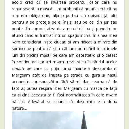
acolo cred că se învârtea procentul celor care nu
renunțaseră la mască. Unii probabil că nu aflaseră că nu
mai era obligatorie, alții o purtau din obișnuință, alții
pentru a se proteja pe ei înșiși sau pe cei din jur sau
poate din comoditatea de a nu o tot lua și pune la loc
atunci când ar fi intrat într-un spațiu închis. În sinea mea
i-am considerat niște ciudați și am ridicat a mirare din
sprâncene pentru că știu cât am bombănit în ultimele
luni din pricina măștii pe care am detestat-o și o detest
în continuare dar azi m-am trezit și eu în rândul acelor
ciudați
pe care cu puțin timp înainte îi dezaprobam.
Mergeam atât de liniștită pe stradă cu gura și nasul
acoperite corespunzător fără să-mi dau seama că de
fapt aș putea respira liber. Mergeam cu masca pe față
ca și cînd aceasta ar fi fost normalitatea în care m-am
născut. Adevărat se spune că obișnuința e a doua
natură…