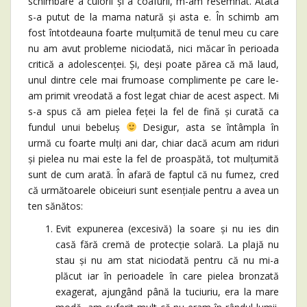
schimbare a culorii și a coafurii, m-am resemnat. Atâta
s-a putut de la mama natură și asta e. În schimb am
fost întotdeauna foarte mulțumită de tenul meu cu care
nu am avut probleme niciodată, nici măcar în perioada
critică a adolescenței. Și, deși poate părea că mă laud,
unul dintre cele mai frumoase complimente pe care le-
am primit vreodată a fost legat chiar de acest aspect. Mi
s-a spus că am pielea feței la fel de fină și curată ca
fundul unui bebeluș
Desigur, asta se întâmpla în
urmă cu foarte mulți ani dar, chiar dacă acum am riduri
și pielea nu mai este la fel de proaspătă, tot mulțumită
sunt de cum arată. În afară de faptul că nu fumez, cred
că următoarele obiceiuri sunt esențiale pentru a avea un
ten sănătos:
Evit expunerea (excesivă) la soare și nu ies din
casă fără cremă de protecție solară. La plajă nu
stau și nu am stat niciodată pentru că nu mi-a
plăcut iar în perioadele în care pielea bronzată
exagerat, ajungând până la tuciuriu, era la mare