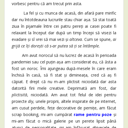
vorbesc pentru că am trecut prin asta.
La fel și cu munca de acasă, din afară pare mirific
dar nu întotdeauna lucrurile stau chiar așa. Să stai toată
ziua în pijamale între cei patru pereți ai casei poate fi
relaxant la început dar după un timp începi să visezi la
evadare și sî vrei să mai vezi și
altceva
. Cum se spune,
ai
grijă ce îți dorești că s-ar putea să ți se întâmple.
Am avut norocul să nu lucrez de acasă în perioada
pandemiei sau cel puțin așa am considerat eu, că ăsta a
fost un
noroc.
Îmi ajungeau după-mesele în care eram
închisă în casă, să fi stat și dimineața, cred că aș fi
căpiat. E drept că nu m-am plictisit niciodată dar asta
datorită firii mele creative. Deprimată am fost, dar
plictisită
, niciodată. Am avut tot felul de idei pentru
proiecte
diy
, unele proprii, altele inspirate de pe internet,
am cusut perdele, fețe decorative de pernițe, am făcut
scrap booking, mi-am cumpărat
rame pentru poze
și
mi-am făcut o mică galerie pe un perete lipsit până
atunci de personalitate, mi-am înfășurat ghivecele de