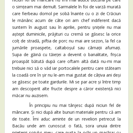
o simțeam mai demult. Sarmalele în foi de varză murată
care fierbeau domol pe sobă înainte cu o zi de Crăciun
le mănânc acum de câte ori am chef indiferent dacă
suntem în august sau în aprilie, pentru șnițele nu mai
aștept duminicile, prăjituri cu cremă se găsesc la orice
colț de stradă, piftia de porc nu mai are sezon, la fel ca
jumările proaspete, caltaboșul sau cârnații afumați.
Supa de găină cu tăieței a devenit o banalitate, frișca
proaspăt bătută după care oftam altă dată nu-mi mai
trebuie nici să o văd iar portocalele pentru care stăteam
la coadă ore în șir nu le-am mai gustat de câțiva ani deși
se găsesc pe toate gardurile. Mi se par acre și între timp
am descoperit alte fructe despre a căror existență nici
măcar nu auzisem.
În principiu nu mai tânjesc după niciun fel de
mâncare. Și nici după alte bunuri materiale pentru că am
de toate. Îmi aduc aminte de un revelion petrecut la
Bacău unde am cunoscut o fată, sora unuia dintre
prietenii soțului meu, care purta la ochi un machiaj cu