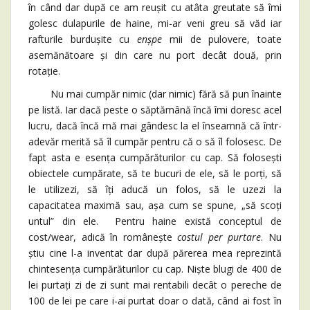
în când dar după ce am reușit cu atâta greutate să îmi
golesc dulapurile de haine, mi-ar veni greu să văd iar
rafturile burdușite cu
enșpe
mii de pulovere, toate
asemănătoare și din care nu port decât două, prin
rotație.
Nu mai cumpăr nimic (dar nimic) fără să pun înainte
pe listă. Iar dacă peste o săptămână încă îmi doresc acel
lucru, dacă încă mă mai gândesc la el înseamnă că într-
adevăr merită să îl cumpăr pentru că o să îl folosesc. De
fapt asta e esența cumpărăturilor cu cap. Să folosești
obiectele cumpărate, să te bucuri de ele, să le porți, să
le utilizezi, să îți aducă un folos, să le uzezi la
capacitatea maximă sau, așa cum se spune, „să scoți
untul” din ele. Pentru haine există conceptul de
cost/wear, adică în românește
costul per purtare
. Nu
știu cine l-a inventat dar după părerea mea reprezintă
chintesența cumpărăturilor cu cap. Niște blugi de 400 de
lei purtați zi de zi sunt mai rentabili decât o pereche de
100 de lei pe care i-ai purtat doar o dată, când ai fost în