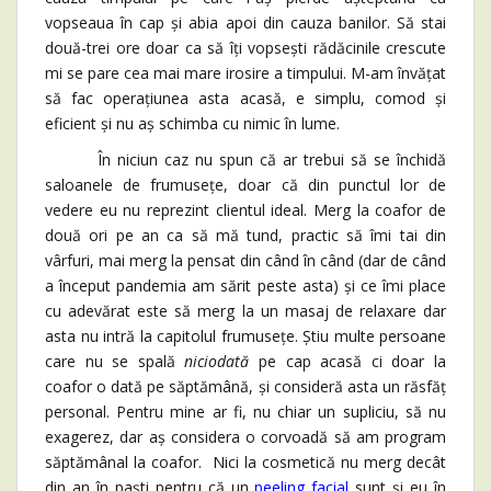
vopseaua în cap și abia apoi din cauza banilor. Să stai
două-trei ore doar ca să îți vopsești rădăcinile crescute
mi se pare cea mai mare irosire a timpului. M-am învățat
să fac operațiunea asta acasă, e simplu, comod și
eficient și nu aș schimba cu nimic în lume.
În niciun caz nu spun că ar trebui să se închidă
saloanele de frumusețe, doar că din punctul lor de
vedere eu nu reprezint clientul ideal. Merg la coafor de
două ori pe an ca să mă tund, practic să îmi tai din
vârfuri, mai merg la pensat din când în când (dar de când
a început pandemia am sărit peste asta) și ce îmi place
cu adevărat este să merg la un masaj de relaxare dar
asta nu intră la capitolul frumusețe. Știu multe persoane
care nu se spală
niciodată
pe cap acasă ci doar la
coafor o dată pe săptămână, și consideră asta un răsfăț
personal. Pentru mine ar fi, nu chiar un supliciu, să nu
exagerez, dar aș considera o corvoadă să am program
săptămânal la coafor. Nici la cosmetică nu merg decât
din an în paști pentru că un
peeling facial
sunt și eu în