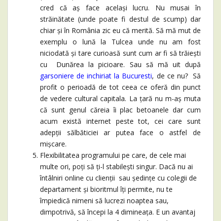
cred că aș face același lucru. Nu musai în
străinătate (unde poate fi destul de scump) dar
chiar și în România zic eu că merită. Să mă mut de
exemplu o lună la Tulcea unde nu am fost
niciodată și tare curioasă sunt cum ar fi să trăiești
cu Dunărea la picioare. Sau să mă uit după
garsoniere de inchiriat la Bucuresti
, de ce nu? Să
profit o perioadă de tot ceea ce oferă din punct
de vedere cultural capitala. La țară nu m-aș muta
că sunt genul căreia îi plac betoanele dar cum
acum există internet peste tot, cei care sunt
adepții sălbăticiei ar putea face o astfel de
mișcare.
Flexibilitatea programului pe care, de cele mai
multe ori, poți să ți-l stabilești singur. Dacă nu ai
întâlniri online cu clienții sau ședințe cu colegii de
departament și bioritmul îți permite, nu te
împiedică nimeni să lucrezi noaptea sau,
dimpotrivă, să începi la 4 dimineața. E un avantaj