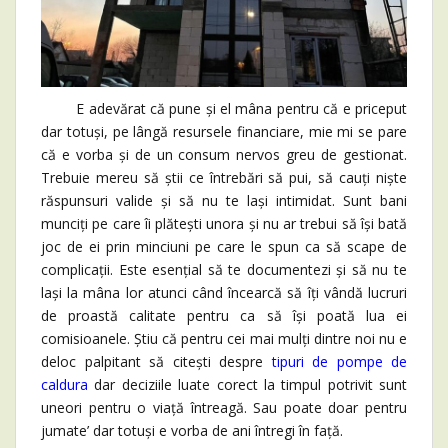
E adevărat că pune și el mâna pentru că e priceput
dar totuși, pe lângă resursele financiare, mie mi se pare
că e vorba și de un consum nervos greu de gestionat.
Trebuie mereu să știi ce întrebări să pui, să cauți niște
răspunsuri valide și să nu te lași intimidat. Sunt bani
munciți pe care îi plătești unora și nu ar trebui să își bată
joc de ei prin minciuni pe care le spun ca să scape de
complicații. Este esențial să te documentezi și să nu te
lași la mâna lor atunci când încearcă să îți vândă lucruri
de proastă calitate pentru ca să își poată lua ei
comisioanele. Știu că pentru cei mai mulți dintre noi nu e
deloc palpitant să citești despre
tipuri de pompe de
caldura
dar deciziile luate corect la timpul potrivit sunt
uneori pentru o viață întreagă. Sau poate doar pentru
jumate’ dar totuși e vorba de ani întregi în față.