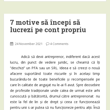
7 motive să începi să
lucrezi pe cont propriu
24 November 2021
4 Comments
Adică să devii antreprenor, indiferent dacă acest
lucru, din punct de vedere juridic, se cheamă că îți
”deschizi” un PFA sau un SRL. Ideea e să creezi o nouă
afacere suportând toate riscurile și în același timp
bucurându-te de toate beneficiile și recompensele pe
care în calitate de angajat nu le-ai fi avut. Spre deosebire
de profesiile tradiționale unde calea de urmat este arhi
cunoscută și bătătorită, drumul către antreprenoriat nu
este la fel de lin și de drept și ceea ce funcționează
pentru unii s-ar putea să nu funcționeze pentru alții. Însă