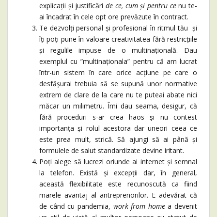
explicații și justificări
de ce, cum și pentru ce
nu te-
ai încadrat în cele opt ore prevăzute în contract.
Te dezvolți personal și profesional în ritmul tău și
îți poți pune în valoare creativitatea fără restricțiile
și regulile impuse de o multinațională. Dau
exemplul cu ”multinaționala” pentru că am lucrat
într-un sistem în care orice acțiune pe care o
desfășurai trebuia să se supună unor normative
extrem de clare de la care nu te puteai abate nici
măcar un milimetru. Îmi dau seama, desigur, că
fără proceduri s-ar crea haos și nu contest
importanța și rolul acestora dar uneori ceea ce
este prea mult, strică. Să ajungi să ai până și
formulele de salut standardizate devine iritant.
Poți alege să lucrezi oriunde ai internet și semnal
la telefon. Există și excepții dar, în general,
această flexibilitate este recunoscută ca fiind
marele avantaj al antreprenorilor. E adevărat că
de când cu pandemia,
work from home
a devenit