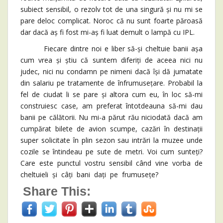
subiect sensibil, o rezolv tot de una singură și nu mi se
pare deloc complicat. Noroc că nu sunt foarte păroasă
dar dacă aș fi fost mi-aș fi luat demult o lampă cu IPL.
Fiecare dintre noi e liber să-și cheltuie banii așa
cum vrea și știu că suntem diferiți de aceea nici nu
judec, nici nu condamn pe nimeni dacă își dă jumatate
din salariu pe tratamente de înfrumusețare. Probabil la
fel de ciudat li se pare și altora cum eu, în loc să-mi
construiesc case, am preferat întotdeauna să-mi dau
banii pe călătorii. Nu mi-a părut rău niciodată dacă am
cumpărat bilete de avion scumpe, cazări în destinații
super solicitate în plin sezon sau intrări la muzee unde
cozile se întindeau pe sute de metri. Voi cum sunteți?
Care este punctul vostru sensibil când vine vorba de
cheltuieli și câți bani dați pe frumusețe?
Share This: