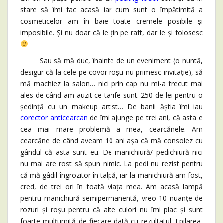
stare să îmi fac acasă iar cum sunt o împătimită a
cosmeticelor am în baie toate cremele posibile și
imposibile. Și nu doar că le țin pe raft, dar le și folosesc
Sau să mă duc, înainte de un eveniment (o nuntă,
desigur că la cele pe covor roșu nu primesc invitație), să
mă machiez la salon… nici prin cap nu mi-a trecut mai
ales de când am auzit ce tarife sunt. 250 de lei pentru o
ședință cu un makeup artist… De banii ăștia îmi iau
corector anticearcan
de îmi ajunge pe trei ani, că asta e
cea mai mare problemă a mea, cearcănele. Am
cearcăne de când aveam 10 ani așa că mă consolez cu
gândul că asta sunt eu. De manichiură/ pedichiură nici
nu mai are rost să spun nimic. La pedi nu rezist pentru
că mă gâdil îngrozitor în talpă, iar la manichiură am fost,
cred, de trei ori în toată viața mea. Am acasă lampă
pentru manichiură semipermanentă, vreo 10 nuanțe de
rozuri și roșu pentru că alte culori nu îmi plac și sunt
foarte mulțumită de fiecare dată cu rezultatul. Epilarea,