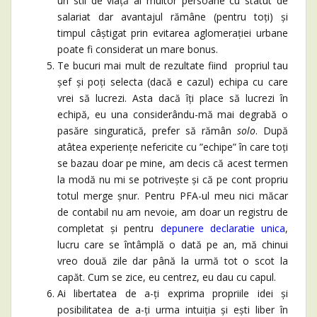
un stil de viață al multor persoane cu statut de
salariat dar avantajul rămâne (pentru toți) și
timpul câștigat prin evitarea aglomerației urbane
poate fi considerat un mare bonus.
Te bucuri mai mult de rezultate fiind propriul tau
șef și poți selecta (dacă e cazul) echipa cu care
vrei să lucrezi. Asta dacă îți place să lucrezi în
echipă, eu una considerându-mă mai degrabă o
pasăre singuratică, prefer să rămân
solo
. După
atâtea experiențe nefericite cu ”echipe” în care toți
se bazau doar pe mine, am decis că acest termen
la modă nu mi se potrivește și că pe cont propriu
totul merge șnur. Pentru PFA-ul meu nici măcar
de contabil nu am nevoie, am doar un registru de
completat și pentru
depunere declaratie unica
,
lucru care se întâmplă o dată pe an, mă chinui
vreo două zile dar până la urmă tot o scot la
capăt. Cum se zice, eu centrez, eu dau cu capul.
Ai libertatea de a-ți exprima propriile idei și
posibilitatea de a-ți urma intuiția și ești liber în