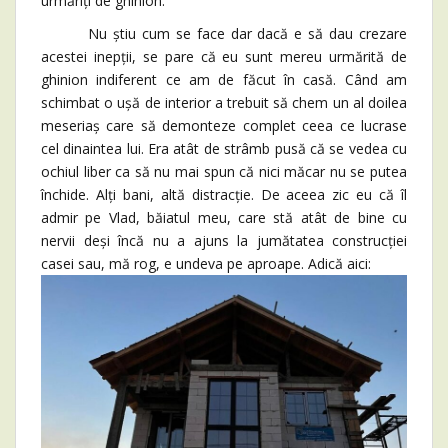
urmăriți de ghinion.
Nu știu cum se face dar dacă e să dau crezare
acestei inepții, se pare că eu sunt mereu urmărită de
ghinion indiferent ce am de făcut în casă. Când am
schimbat o ușă de interior a trebuit să chem un al doilea
meseriaș care să demonteze complet ceea ce lucrase
cel dinaintea lui. Era atât de strâmb pusă că se vedea cu
ochiul liber ca să nu mai spun că nici măcar nu se putea
închide. Alți bani, altă distracție. De aceea zic eu că îl
admir pe Vlad, băiatul meu, care stă atât de bine cu
nervii deși încă nu a ajuns la jumătatea construcției
casei sau, mă rog, e undeva pe aproape. Adică aici: