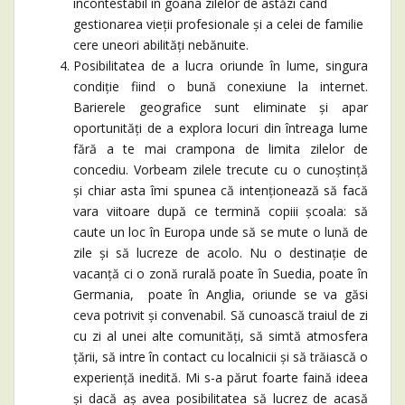
incontestabil în goana zilelor de astăzi când
gestionarea vieții profesionale și a celei de familie
cere uneori abilități nebănuite.
Posibilitatea de a lucra oriunde în lume, singura
condiție fiind o bună conexiune la internet.
Barierele geografice sunt eliminate și apar
oportunități de a explora locuri din întreaga lume
fără a te mai crampona de limita zilelor de
concediu. Vorbeam zilele trecute cu o cunoștință
și chiar asta îmi spunea că intenționează să facă
vara viitoare după ce termină copiii școala: să
caute un loc în Europa unde să se mute o lună de
zile și să lucreze de acolo. Nu o destinație de
vacanță ci o zonă rurală poate în Suedia, poate în
Germania, poate în Anglia, oriunde se va găsi
ceva potrivit și convenabil. Să cunoască traiul de zi
cu zi al unei alte comunități, să simtă atmosfera
țării, să intre în contact cu localnicii și să trăiască o
experiență inedită. Mi s-a părut foarte faină ideea
și dacă aș avea posibilitatea să lucrez de acasă