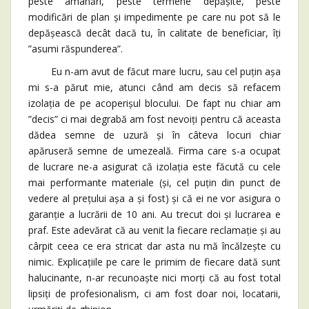
peste amânări, peste termene depășite, peste
modificări de plan și impedimente pe care nu pot să le
depășească decât dacă tu, în calitate de beneficiar, îți
”asumi răspunderea”.
Eu n-am avut de făcut mare lucru, sau cel puțin așa
mi s-a părut mie, atunci când am decis să refacem
izolația de pe acoperișul blocului. De fapt nu chiar am
”decis” ci mai degrabă am fost nevoiți pentru că aceasta
dădea semne de uzură și în câteva locuri chiar
apăruseră semne de umezeală. Firma care s-a ocupat
de lucrare ne-a asigurat că izolația este făcută cu cele
mai performante materiale (și, cel puțin din punct de
vedere al prețului așa a și fost) și că ei ne vor asigura o
garanție a lucrării de 10 ani. Au trecut doi și lucrarea e
praf. Este adevărat că au venit la fiecare reclamație și au
cârpit ceea ce era stricat dar asta nu mă încălzește cu
nimic. Explicațiile pe care le primim de fiecare dată sunt
halucinante, n-ar recunoaște nici morți că au fost total
lipsiți de profesionalism, ci am fost doar noi, locatarii,