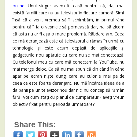
online
. Unul singur avem în casă pentru că, da, mai
există familii care nu au televizor în fiecare cameră. Simt
însă că a venit vremea să îl schimbăm, în primul rând
pentru că îi ia o veșnicie să pornească dar, hai să zicem
că asta nu ar fi așa o mare problemă. Răbdare am. Ceea
ce mă deranjează este că televizorul a rămas în urmă cu
tehnologia și este acum depășit de aplicațiile și
gadgeturile nou apărute cu care nu se mai conectează.
Cu telefonul meu cu care mă conectam la YouTube, nu
mai merge deloc. Ca să nu mai spun că din când în când
apar pe ecran niște dungi care au culorile mai palide
ceea ce este foarte deranjant. Nu mă încântă ideea de a
da banii pe un televizor nou dar nici nu concep să rămân
fără. Voi cum stați cu planul de cumpărături? aveți vreun
obiectiv fixat pentru perioada următoare?
Share This: