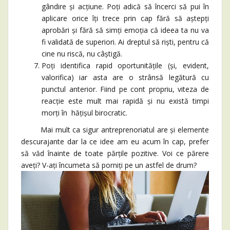
gândire și acțiune. Poți adică să încerci să pui în
aplicare orice îți trece prin cap fără să aștepți
aprobări și fără să simți emoția că ideea ta nu va
fi validată de superiori. Ai dreptul să riști, pentru că
cine nu riscă, nu câștigă.
Poți identifica rapid oportunitățile (și, evident,
valorifica) iar asta are o strânsă legătură cu
punctul anterior. Fiind pe cont propriu, viteza de
reacție este mult mai rapidă și nu există timpi
morți în hățișul birocratic.
Mai mult ca sigur antreprenoriatul are și elemente
descurajante dar la ce idee am eu acum în cap, prefer
să văd înainte de toate părțile pozitive. Voi ce părere
aveți? V-ați încumeta să porniți pe un astfel de drum?