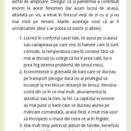
astfel de amploare. Desigur că și pandemia a contribuit
enorm la acest fenomen dar acum lucrul de acasă,
altădată un vis, a intrat în firescul vieții de zi cu zi și nu
mai miră pe nimeni. Marile avantaje cred că ar fi
următoarele (deși s-ar putea să existe și altele):
Lucrezi în confortul casei tale, te așezi pe scaunul
sau canapeaua pe care vrei, în hainele care îți sunt
comode, la temperatura care îți convine fără să
mai ai discuții cu colegii că ba e prea cald, ba e
prea frig (eterna problemă din biroul meu).
Economisești o grămadă de bani care se duceau
pe transport (desigur dacă nu ai privilegiul să
locuiești la trei blocuri distanță de birou). Benzina
costă din ce în ce mai mult, abonamentul la
autobuz sau la tren, la fel. La capitolul economii
aș mai pune și banii care se duceau aiurea pe
mâncare comandată, acasă fiind, e mult mai ușor
să încropești o masă din ceea ce ai în frigider.
Mai mult timp petrecut alături de familie, beneficiu