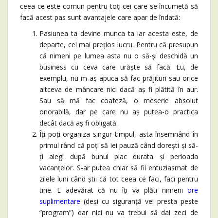
ceea ce este comun pentru toți cei care se încumetă să
facă acest pas sunt avantajele care apar de îndată:
Pasiunea ta devine munca ta iar acesta este, de
departe, cel mai prețios lucru. Pentru că presupun
că nimeni pe lumea asta nu o să-și deschidă un
business cu ceva care urăște să facă. Eu, de
exemplu, nu m-aș apuca să fac prăjituri sau orice
altceva de mâncare nici dacă aș fi plătită în aur.
Sau să mă fac coafeză, o meserie absolut
onorabilă, dar pe care nu aș putea-o practica
decât dacă aș fi obligată.
Îți poți organiza singur timpul, asta însemnând în
primul rând că poți să iei pauză când dorești și să-
ți alegi după bunul plac durata și perioada
vacanțelor. S-ar putea chiar să fii entuziasmat de
zilele luni când știi că tot ceea ce faci, faci pentru
tine. E adevărat că nu îți va plăti nimeni
ore
suplimentare
(deși cu siguranță vei presta peste
”program”) dar nici nu va trebui să dai zeci de