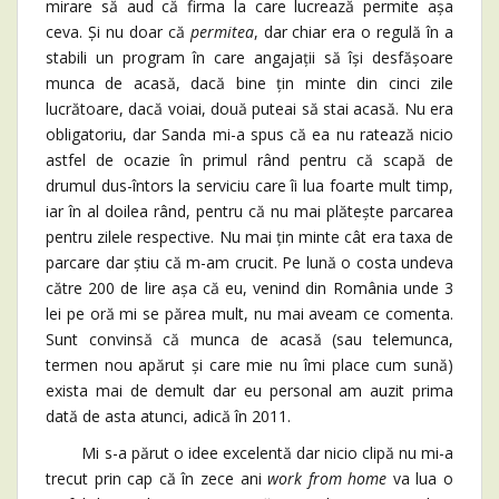
mirare să aud că firma la care lucrează permite așa
ceva. Și nu doar că
permitea
, dar chiar era o regulă în a
stabili un program în care angajații să își desfășoare
munca de acasă, dacă bine țin minte din cinci zile
lucrătoare, dacă voiai, două puteai să stai acasă. Nu era
obligatoriu, dar Sanda mi-a spus că ea nu ratează nicio
astfel de ocazie în primul rând pentru că scapă de
drumul dus-întors la serviciu care îi lua foarte mult timp,
iar în al doilea rând, pentru că nu mai plătește parcarea
pentru zilele respective. Nu mai țin minte cât era taxa de
parcare dar știu că m-am crucit. Pe lună o costa undeva
către 200 de lire așa că eu, venind din România unde 3
lei pe oră mi se părea mult, nu mai aveam ce comenta.
Sunt convinsă că munca de acasă (sau telemunca,
termen nou apărut și care mie nu îmi place cum sună)
exista mai de demult dar eu personal am auzit prima
dată de asta atunci, adică în 2011.
Mi s-a părut o idee excelentă dar nicio clipă nu mi-a
trecut prin cap că în zece ani
work from home
va lua o