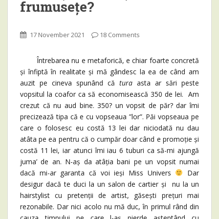
frumusețe?
17 November 2021
18 Comments
Întrebarea nu e metaforică, e chiar foarte concretă
și înfiptă în realitate și mă gândesc la ea de când am
auzit pe cineva spunând că
tura
asta ar sări peste
vopsitul la coafor ca să economisească 350 de lei. Am
crezut că nu aud bine. 350? un vopsit de păr? dar îmi
precizează tipa că e cu vopseaua ”lor”. Păi vopseaua pe
care o folosesc eu costă 13 lei dar niciodată nu dau
atâta pe ea pentru că o cumpăr doar când e promoție și
costă 11 lei, iar atunci îmi iau 6 tuburi ca să-mi ajungă
juma’ de an. N-aș da atâția bani pe un vopsit numai
dacă mi-ar garanta că voi ieși Miss Univers
Dar
desigur dacă te duci la un salon de cartier și nu la un
hairstylist cu pretenții de artist, găsești prețuri mai
rezonabile. Dar nici acolo nu mă duc, în primul rând din
cauza timpului pe care l-aș pierde așteptând cu