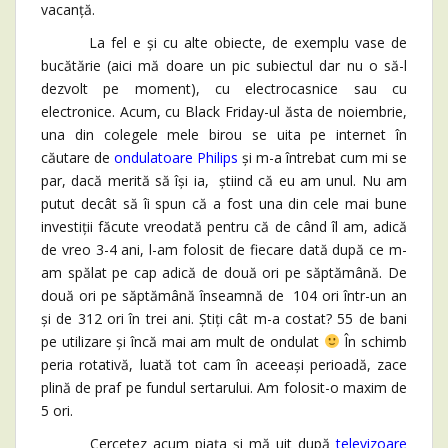
vacanță.
La fel e și cu alte obiecte, de exemplu vase de
bucătărie (aici mă doare un pic subiectul dar nu o să-l
dezvolt pe moment), cu electrocasnice sau cu
electronice. Acum, cu Black Friday-ul ăsta de noiembrie,
una din colegele mele birou se uita pe internet în
căutare de
ondulatoare Philips
și m-a întrebat cum mi se
par, dacă merită să își ia, știind că eu am unul. Nu am
putut decât să îi spun că a fost una din cele mai bune
investiții făcute vreodată pentru că de când îl am, adică
de vreo 3-4 ani, l-am folosit de fiecare dată după ce m-
am spălat pe cap adică de două ori pe săptămână. De
două ori pe săptămână înseamnă de 104 ori într-un an
și de 312 ori în trei ani. Știți cât m-a costat? 55 de bani
pe utilizare și încă mai am mult de ondulat
În schimb
peria rotativă, luată tot cam în aceeași perioadă, zace
plină de praf pe fundul sertarului. Am folosit-o maxim de
5 ori.
Cercetez acum piața și mă uit după
televizoare