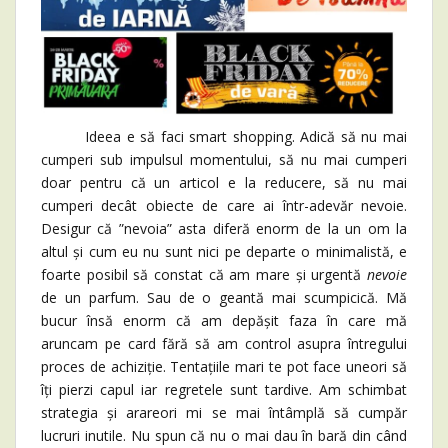
Ideea e să faci smart shopping. Adică să nu mai
cumperi sub impulsul momentului, să nu mai cumperi
doar pentru că un articol e la reducere, să nu mai
cumperi decât obiecte de care ai într-adevăr nevoie.
Desigur că ”nevoia” asta diferă enorm de la un om la
altul și cum eu nu sunt nici pe departe o minimalistă, e
foarte posibil să constat că am mare și urgentă
nevoie
de un parfum. Sau de o geantă mai scumpicică. Mă
bucur însă enorm că am depășit faza în care mă
aruncam pe card fără să am control asupra întregului
proces de achiziție. Tentațiile mari te pot face uneori să
îți pierzi capul iar regretele sunt tardive. Am schimbat
strategia și arareori mi se mai întâmplă să cumpăr
lucruri inutile. Nu spun că nu o mai dau în bară din când