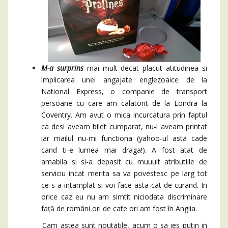
M-a surprins
mai mult decat placut atitudinea si
implicarea unei angajate englezoaice de la
National Express, o companie de transport
persoane cu care am calatorit de la Londra la
Coventry. Am avut o mica incurcatura prin faptul
ca desi aveam bilet cumparat, nu-l aveam printat
iar mailul nu-mi functiona (yahoo-ul asta cade
cand ti-e lumea mai draga!). A fost atat de
amabila si si-a depasit cu muuult atributiile de
serviciu incat merita sa va povestesc pe larg tot
ce s-a intamplat si voi face asta cat de curand. In
orice caz eu nu am simtit niciodata discriminare
față de români ori de cate ori am fost în Anglia.
Cam astea sunt noutatile, acum o sa ies putin in