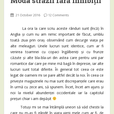
Moda străzii fără inhibiții
21 October 2016
12 Comments
La ora la care scriu aceste rânduri sunt (încă) în
Anglia și cum nu am nimic important de făcut, umblu
toată ziua prin oraș observând cum decurge viața pe
alte meleaguri. Unele lucruri sunt identice, cum ar fi
venirea toamnei cu copaci îngălbeniți și cu frunze
căzute și alte bla-bla-uri din astea care pentru unii par
romantice dar care pe mine mă bagă în depresie, iar alte
lucruri sunt total diferite. În general tot ceea ce este
legat de oameni mi se pare altfel decât la noi. În ceea ce
privește magazinele nu mai sunt discrepanțele care erau
în urmă cu zece ani, să spunem. Încet, încet am ajuns și
noi la nivelul abundenței occidentale iar la capitolul
prețuri chiar i-am depășit
Totuși mi se mai întâmplă uneori să văd chestii la
care nu m-aș fi gândit în viața vieții mele cum ar fi, de