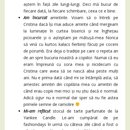
aștern în față zile lungi-lungi. Deci mă bucur de
fiecare dată, la fiecare schimbare, ceea ce e bine.
Am încurcat
amintirile. Voiam să o întreb pe
Cristina dacă își mai aduce aminte când mergeam
la luminație în curtea bisericii și ne înghețau
picioarele și o așteptam pe mătușă-mea Norica
să vină cu kurtos kalacs fierbinți făcuți pe coceni
de porumb. Era deja o tradiție pe care o repeta an
de an spre bucuria noastră a copiilor. Numai că eu
eram împreună cu sora mea și nicidecum cu
Cristina care avea să se nască abia peste mulți
ani. Nu e prima dată când mi se întâmplă asta, să
amestec amntiri din copilăria mea cu amintiri de
când erau copiii mei mici și nu știu dacă e normal.
Adică
sigur
nu e normal dar sper să nu fie astea
primele semne de ramolire
Mi-am refăcut
stocul de tarte parfumate de la
Yankee Candle. Le-am cumpărat de pe
fashiondays în urmă cu câteva zile când a fost o