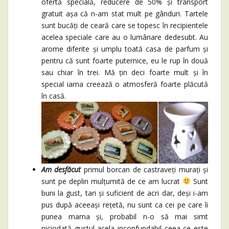
ofertă specială, reducere de 50% și transport
gratuit așa că n-am stat mult pe gânduri. Tartele
sunt bucăți de ceară care se topesc în recipientele
acelea speciale care au o lumânare dedesubt. Au
arome diferite și umplu toată casa de parfum și
pentru că sunt foarte puternice, eu le rup în două
sau chiar în trei. Mă țin deci foarte mult și în
special iarna creează o atmosferă foarte plăcută
în casă.
Am desfăcut
primul borcan de castraveți murați și
sunt pe deplin mulțumită de ce am lucrat
Sunt
buni la gust, tari și suficient de acri dar, deși i-am
pus după aceeași rețetă, nu sunt ca cei pe care îi
punea mama și, probabil n-o să mai simt
niciodată gustul acela inconfundabil ceea ce este