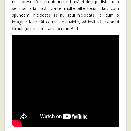
îmi doresc să revin aici într-o bună zi deși pe lista mea
se mai află încă foarte multe alte locuri dar, cum
spuneam, niciodată să nu spui niciodată. Iar cum o
imagine face cât o mie de cuvinte, vă invit să vizionați
filmulețul pe care l-am făcut în Bath.