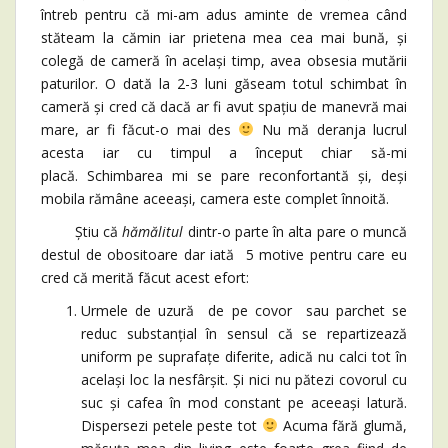
întreb pentru că mi-am adus aminte de vremea când
stăteam la cămin iar prietena mea cea mai bună, și
colegă de cameră în același timp, avea obsesia mutării
paturilor. O dată la 2-3 luni găseam totul schimbat în
cameră și cred că dacă ar fi avut spațiu de manevră mai
mare, ar fi făcut-o mai des
Nu mă deranja lucrul
acesta iar cu timpul a început chiar să-mi
placă. Schimbarea mi se pare reconfortantă și, deși
mobila rămâne aceeași, camera este complet înnoită.
Știu că
hămălitul
dintr-o parte în alta pare o muncă
destul de obositoare dar iată 5 motive pentru care eu
cred că merită făcut acest efort:
Urmele de uzură de pe covor sau parchet se
reduc substanțial în sensul că se repartizează
uniform pe suprafațe diferite, adică nu calci tot în
același loc la nesfârșit. Și nici nu pătezi covorul cu
suc și cafea în mod constant pe aceeași latură.
Dispersezi petele peste tot
Acuma fără glumă,