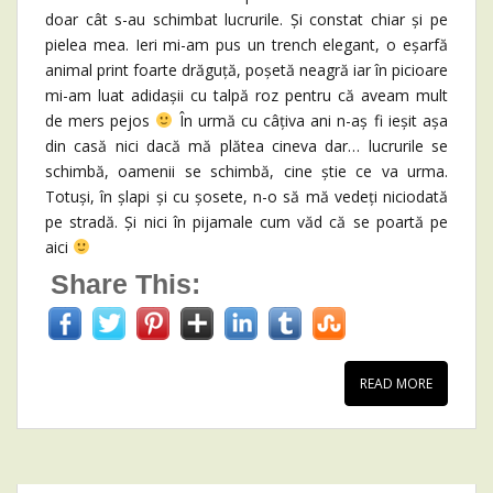
doar cât s-au schimbat lucrurile. Și constat chiar și pe
pielea mea. Ieri mi-am pus un trench elegant, o eșarfă
animal print foarte drăguță, poșetă neagră iar în picioare
mi-am luat adidașii cu talpă roz pentru că aveam mult
de mers pejos
În urmă cu câțiva ani n-aș fi ieșit așa
din casă nici dacă mă plătea cineva dar… lucrurile se
schimbă, oamenii se schimbă, cine știe ce va urma.
Totuși, în șlapi și cu șosete, n-o să mă vedeți niciodată
pe stradă. Și nici în pijamale cum văd că se poartă pe
aici
Share This:
READ MORE