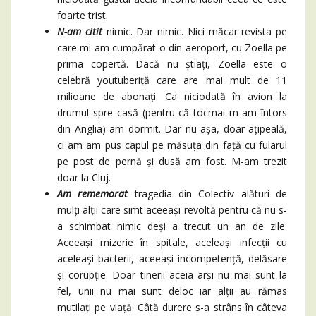
foarte trist.
N-am citit
nimic. Dar nimic. Nici măcar revista pe
care mi-am cumpărat-o din aeroport, cu Zoella pe
prima copertă. Dacă nu știați, Zoella este o
celebră youtuberiță care are mai mult de 11
milioane de abonați. Ca niciodată în avion la
drumul spre casă (pentru că tocmai m-am întors
din Anglia) am dormit. Dar nu așa, doar ațipeală,
ci am am pus capul pe măsuța din față cu fularul
pe post de pernă și dusă am fost. M-am trezit
doar la Cluj.
Am rememorat
tragedia din Colectiv alături de
mulți alții care simt aceeași revoltă pentru că nu s-
a schimbat nimic deși a trecut un an de zile.
Aceeași mizerie în spitale, aceleași infecții cu
aceleași bacterii, aceeași incompetență, delăsare
și corupție. Doar tinerii aceia arși nu mai sunt la
fel, unii nu mai sunt deloc iar alții au rămas
mutilați pe viață. Câtă durere s-a strâns în câteva