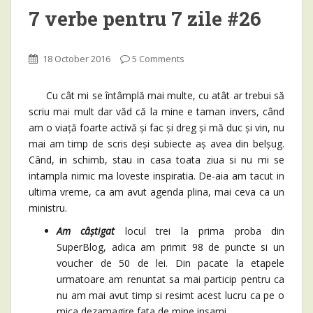
7 verbe pentru 7 zile #26
18 October 2016
5 Comments
Cu cât mi se întâmplă mai multe, cu atât ar trebui să
scriu mai mult dar văd că la mine e taman invers, când
am o viață foarte activă și fac și dreg și mă duc și vin, nu
mai am timp de scris deși subiecte aș avea din belșug.
Când, in schimb, stau in casa toata ziua si nu mi se
intampla nimic ma loveste inspiratia. De-aia am tacut in
ultima vreme, ca am avut agenda plina, mai ceva ca un
ministru.
Am câștigat
locul trei la prima proba din
SuperBlog, adica am primit 98 de puncte si un
voucher de 50 de lei. Din pacate la etapele
urmatoare am renuntat sa mai particip pentru ca
nu am mai avut timp si resimt acest lucru ca pe o
mica dezamagire fata de mine insami.