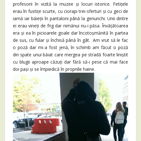
profesorii în vizită la muzee și locuri istorice. Fetițele
erau în fustițe scurte, cu ciorapi trei-sferturi și cu geci de
iarnă iar băieții în pantaloni până la genunchi. Unii dintre
ei erau vineți de frig dar nimănui nu-i păsa. Învățătoarea
era și ea în picioarele goale dar încotoșmănită în partea
de sus, cu fular și închisă până în gât. Am vrut să le fac
o poză dar mi-a fost jenă, în schimb am făcut o poză
din spate unui băiat care mergea pe stradă foarte liniștit
cu blugii aproape căzuți dar fără să-i pese că mai face
doi pași și se împiedică în propriile haine.