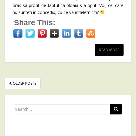
oras sa profit de faptul ca ploaia s-a oprit. Voi, cei care
nu sunteti în concediu, cu ce va indeletniciti?
Share This:
READ MORE
OLDER POSTS
POSTS NAVIGATION
Search for: