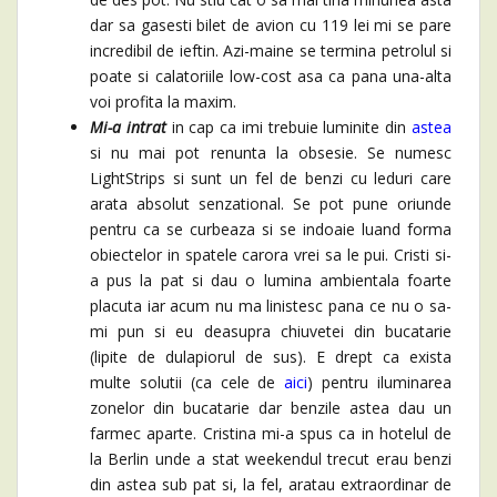
dar sa gasesti bilet de avion cu 119 lei mi se pare
incredibil de ieftin. Azi-maine se termina petrolul si
poate si calatoriile low-cost asa ca pana una-alta
voi profita la maxim.
Mi-a intrat
in cap ca imi trebuie luminite din
astea
si nu mai pot renunta la obsesie. Se numesc
LightStrips si sunt un fel de benzi cu leduri care
arata absolut senzational. Se pot pune oriunde
pentru ca se curbeaza si se indoaie luand forma
obiectelor in spatele carora vrei sa le pui. Cristi si-
a pus la pat si dau o lumina ambientala foarte
placuta iar acum nu ma linistesc pana ce nu o sa-
mi pun si eu deasupra chiuvetei din bucatarie
(lipite de dulapiorul de sus). E drept ca exista
multe solutii (ca cele de
aici
) pentru iluminarea
zonelor din bucatarie dar benzile astea dau un
farmec aparte. Cristina mi-a spus ca in hotelul de
la Berlin unde a stat weekendul trecut erau benzi
din astea sub pat si, la fel, aratau extraordinar de