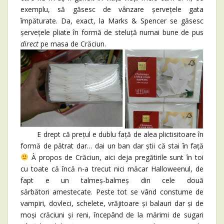
exemplu, să găsesc de vânzare șervețele gata
împăturate. Da, exact, la Marks & Spencer se găsesc
șervețele pliate în formă de steluță numai bune de pus
direct
pe masa de Crăciun.
E drept că prețul e dublu față de alea plictisitoare în
formă de pătrat dar… dai un ban dar știi că stai în față
À propos de Crăciun, aici deja pregătirile sunt în toi
cu toate că încă n-a trecut nici măcar Halloweenul, de
fapt e un talmeș-balmeș din cele două
sărbători amestecate. Peste tot se vând constume de
vampiri, dovleci, schelete, vrăjitoare și balauri dar și de
moși crăciuni și reni, începând de la mărimi de sugari