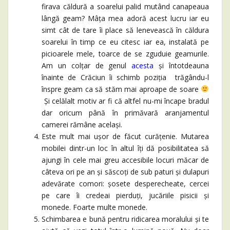
firava căldură a soarelui palid mutând canapeaua
lângă geam? Mâța mea adoră acest lucru iar eu
simt cât de tare îi place să lenevească în căldura
soarelui în timp ce eu citesc iar ea, instalată pe
picioarele mele, toarce de se zguduie geamurile.
Am un colțar de genul
acesta
și întotdeauna
înainte de Crăciun îi schimb poziția trăgându-l
înspre geam ca să stăm mai aproape de soare
Și celălalt motiv ar fi că altfel nu-mi încape bradul
dar oricum până în primăvară aranjamentul
camerei rămâne același.
Este mult mai ușor de făcut curățenie. Mutarea
mobilei dintr-un loc în altul îți dă posibilitatea să
ajungi în cele mai greu accesibile locuri măcar de
câteva ori pe an și săscoți de sub paturi și dulapuri
adevărate comori: șosete desperecheate, cercei
pe care îi credeai pierduți, jucăriile pisicii și
monede. Foarte multe monede.
Schimbarea e bună pentru ridicarea moralului și te