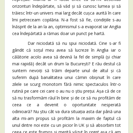
orizonturi îndepărtate, să văd și să cunosc lumea și să
trăiesc într-un univers mai larg decât cușca aurită în care
îmi petreceam copilăria. N-a fost să fie, condițiile s-au
înăsprit de la an la an, optimismul s-a evaporat iar Anglia
cea îndepărtată a rămas doar un punct pe hartă.
Dar niciodată să nu spui niciodată. Cine s-ar fi
gândit că soțul meu avea să lucreze în Anglia iar o
călătorie acolo avea să devină la fel de simplă (și chiar
mai rapidă) decât un drum la București? E rău destul că
suntem nevoiți să trăim departe unul de altul și că
suferim după banalitatea unui cămin obișnuit în care
zilele se scurg monotom fără nimic spectaculos într-o
rutină pe care cei care o au nu o știu prețui. Așa că de ce
să nu trasformăm răul în bine și de ce să nu profităm de
ceea ce a devenit o oportunitate nesperată
odinioară? Nu știu cât va dura situația asta dar până una
alta mi-am propus să profităm la maxim de faptul că
unul dintre noi este cu un picior în UK și să absorbim tot
ceea ce este frumos și merită văzut în
regat
așa că am