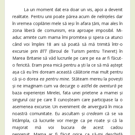
La un moment dat era doar un vis, apoi a devenit
realitate. Pentru unii poate părea acum de neînțeles dar
în vremea copilăriei mele să ieși în afara țării, mai ales în
zona liberă de comunism, era aproape imposibil. Mi-
aduc aminte cum mama îmi promitea și spera ca atunci
când voi împlini 18 ani să poată să mă trimită într-o
excursie prin
BTT
(Biroul de Turism pentru Tineret) în
Marea Britanie să văd lucrurile pe care pe ea ar fi făcut-
o fericită. Eram prea mică pentru a ști la ce să mă aștept
așa că eu îmi doream această călătorie mai mult pentru
că și-o dorea
ea pentru mine.
Stăteam mereu la povești
și ne imaginam cum va decurge o astfel de
aventură
pe
baza experienței Mirelei, fata unei prietene a mamei și
singurul
caz
pe care îl cunoșteam care participase la o
asemenea excursie. Un eveniment de anvergură în mica
noastră comunitate. Eu ascultam și
credeam
că se va
întâmpla, că lucrurile vor merge ca pe roate și că la
majorat mă voi bucura de acest cadou
neprețuit. Mama ar fi făcut orice ca să-mi deschidă