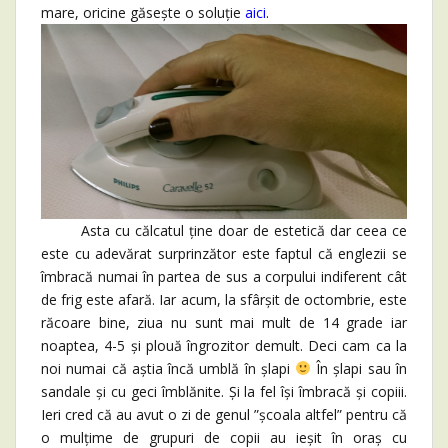
mare, oricine găsește o soluție
aici
.
Asta cu călcatul ține doar de estetică dar ceea ce
este cu adevărat surprinzător este faptul că englezii se
îmbracă numai în partea de sus a corpului indiferent cât
de frig este afară. Iar acum, la sfârșit de octombrie, este
răcoare bine, ziua nu sunt mai mult de 14 grade iar
noaptea, 4-5 și plouă îngrozitor demult. Deci cam ca la
noi numai că aștia încă umblă în șlapi
În șlapi sau în
sandale și cu geci îmblănite. Și la fel își îmbracă și copiii.
Ieri cred că au avut o zi de genul ”școala altfel” pentru că
o mulțime de grupuri de copii au ieșit în oraș cu