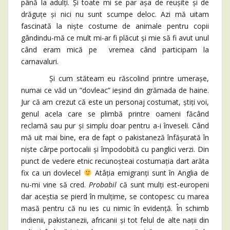
până la adulți. Și toate mi se par așa de reușite și de
drăguțe și nici nu sunt scumpe deloc. Azi mă uitam
fascinată la niște costume de animale pentru copii
gândindu-mă ce mult mi-ar fi plăcut și mie să fi avut unul
când eram mică pe vremea când participam la
carnavaluri.
Și cum stăteam eu răscolind printre umerașe,
numai ce văd un ”dovleac” ieșind din grămada de haine.
Jur că am crezut că este un personaj costumat, știți voi,
genul acela care se plimbă printre oameni făcând
reclamă sau pur și simplu doar pentru a-i înveseli. Când
mă uit mai bine, era de fapt o pakistaneză înfășurată în
niște cârpe portocalii și împodobită cu panglici verzi. Din
punct de vedere etnic recunoșteai costumația dart arăta
fix ca un dovlecel
Atâția emigranți sunt în Anglia de
nu-mi vine să cred.
Probabil
că sunt mulți est-europeni
dar aceștia se pierd în mulțime, se contopesc cu marea
masă pentru că nu ies cu nimic în evidență. În schimb
indienii, pakistanezii, africanii și tot felul de alte nații din