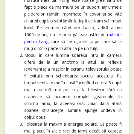
măsuța mea din living este foarte grea fiind de
fapt o placă de marmură pe un suport, iar urmele
picioarelor rămân imprimate în covor și se văd
chiar și după o săptămână după ce i-am schimbat
locul. Pe vremea când am luat-o, adică acum
1000 de ani, nu se prea găseau astfel de
măsuțe
pentru living
care să fie ușoare și pe care să le
muți dintr-o parte în alta ca pe un fulg.
Modul în care lumina soarelui intră în cameră
diferă de la un anotimp la altul iar reflexia
(enervantă) a razelor în ecranul televizorului poate
fi evitată prin schimbarea locului acestuia. Pe
timpul verii la mine în casă începând cu ora 3 după
masa nu mă mai pot uita la televizor fără ca
draperiile să acopere complet geamurile, în
schimb iarna, la aceeași oră, chiar dacă afară
soarele strălucește, lumina ajunge undeva în
colțul opus.
Folosirea la maxim a energiei solare. Ce poate fi
mai plăcut în zilele reci de iarnă decât să captezi