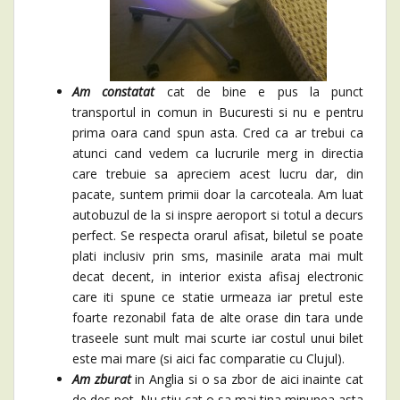
Am constatat
cat de bine e pus la punct
transportul in comun in Bucuresti si nu e pentru
prima oara cand spun asta. Cred ca ar trebui ca
atunci cand vedem ca lucrurile merg in directia
care trebuie sa apreciem acest lucru dar, din
pacate, suntem primii doar la carcoteala. Am luat
autobuzul de la si inspre aeroport si totul a decurs
perfect. Se respecta orarul afisat, biletul se poate
plati inclusiv prin sms, masinile arata mai mult
decat decent, in interior exista afisaj electronic
care iti spune ce statie urmeaza iar pretul este
foarte rezonabil fata de alte orase din tara unde
traseele sunt mult mai scurte iar costul unui bilet
este mai mare (si aici fac comparatie cu Clujul).
Am zburat
in Anglia si o sa zbor de aici inainte cat
de des pot. Nu stiu cat o sa mai tina minunea asta