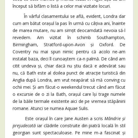
început să bifăm o listă a celor mai vizitate locuri.
În vârful clasamentului se află, evident, Londra dar
cum am bătut orașul la pas în urmă cu câțiva ani, înainte
de marea mutare, nu am simțit deocamdată nevoia să-l
revedem. Am vizitat în schimb Southampton,
Birmingham, Stratford-upon-Avon și Oxford. De
Coventry nu mai spun nimic pentru că acolo ne-am
instalat baza, deci îl cunoaștem ca-n palmă. De când am
citit undeva și, chiar dacă nu știu dacă e adevărat sau
nu, că Bath este al doilea punct de atracție turistică din
Anglia după Londra, am vrut neapărat să mă conving cu
ochii mei. Și am făcut-o weekendul trecut când am făcut
o excursie de o zi la Bath, orașul care își trage numele
de la băile termale existente aici de pe vremea stăpânirii
romane. Atunci se numea Aquae Sulis.
Este orașul în care Jane Austen a scris
Mândrie și
prejudecată
iar clădirile construite din piatră locală în stil
georgian sunt spectaculoase. Pe mine m-a fascinat și