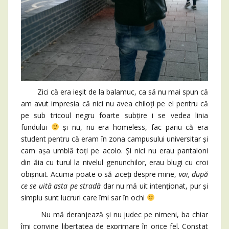
Zici că era ieșit de la balamuc, ca să nu mai spun că
am avut impresia că nici nu avea chiloți pe el pentru că
pe sub tricoul negru foarte subțire i se vedea linia
fundului
și nu, nu era homeless, fac pariu că era
student pentru că eram în zona campusului universitar și
cam așa umblă toți pe acolo. Și nici nu erau pantaloni
din ăia cu turul la nivelul genunchilor, erau blugi cu croi
obișnuit. Acuma poate o să ziceți despre mine,
vai, după
ce se uită asta pe stradă
dar nu mă uit intenționat, pur și
simplu sunt lucruri care îmi sar în ochi
Nu mă deranjează și nu judec pe nimeni, ba chiar
îmi convine libertatea de exprimare în orice fel. Constat