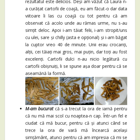
rezultatul este delicios. Deși am văzut că Laura n-
a curățat cartofii de coajă, eu am făcut-o dar data
viitoare îi las cu coajă cu tot pentru că am
observat că acolo unde au rămas urme, nu s-au
simțit deloc. Apoi i-am tăiat felii, i-am stropit/uns
cu ulei, sare și chilly (asta e opțional) și i-am băgat
la cuptor vreo 40 de minute. Unii erau crocanți,
alții, cei tăiați mai gros, mai puțin, dar toți au fost
excelenți. Cartofii dulci n-au nicio legătură cu
cartofii obișnuiți, li se spune așa doar pentru că se
aseamănă la formă.
M-am bucurat
că s-a trecut la ora de iarnă pentru
că nu mă mai scol cu noaptea-n cap. Într-un fel e
ciudat că mă bucur, pentru că și atunci când se
trece la ora de vară mă încearcă același
simțământ, atunci pentru că am impresia că mi se