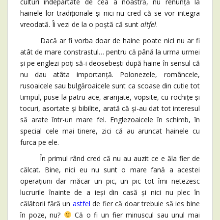
culturi îndepărtate de cea a noastră, nu renunță la
hainele lor tradiționale și nici nu cred că se vor integra
vreodată. Îi vezi de la o poștă că sunt
altfel
.
Dacă ar fi vorba doar de haine poate nici nu ar fi
atât de mare constrastul… pentru că până la urma urmei
și pe englezi poți să-i deosebești după haine în sensul că
nu dau atâta importanță. Polonezele, româncele,
rusoaicele sau bulgăroaicele sunt ca scoase din cutie tot
timpul, puse la patru ace, aranjate, vopsite, cu rochițe și
tocuri, asortate și bibilite, arată că și-au dat tot interesul
să arate într-un mare fel. Englezoaicele în schimb, în
special cele mai tinere, zici că au aruncat hainele cu
furca pe ele.
În primul rând cred că nu au auzit ce e ăla fier de
călcat. Bine, nici eu nu sunt o mare fană a acestei
operațiuni dar măcar un pic, un pic tot îmi netezesc
lucrurile înainte de a ieși din casă și nici nu plec în
călătorii fără un
astfel
de fier că doar trebuie să ies bine
în poze, nu?
Că o fi un fier minuscul sau unul mai