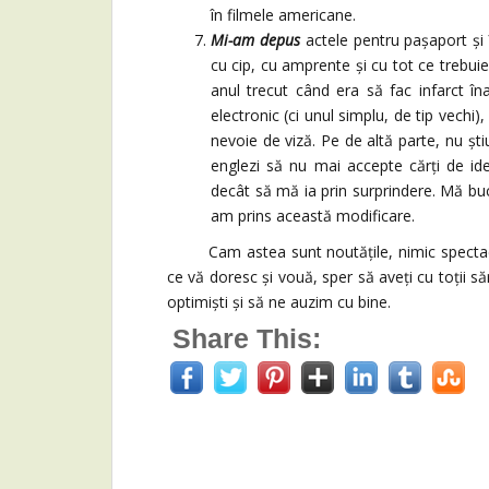
în filmele americane.
Mi-am depus
actele pentru pașaport și
cu cip, cu amprente și cu tot ce trebui
anul trecut când era să fac infarct 
electronic (ci unul simplu, de tip vech
nevoie de viză. Pe de altă parte, nu șt
englezi să nu mai accepte cărți de iden
decât să mă ia prin surprindere. Mă bucu
am prins această modificare.
Cam astea sunt noutățile, nimic spectacul
ce vă doresc și vouă, sper să aveți cu toții săr
optimiști și să ne auzim cu bine.
Share This: