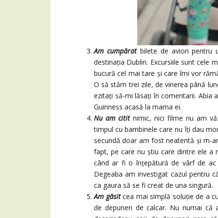
Am cumpărat
bilete de avion pentru 
destinația Dublin. Excursiile sunt cele
bucură cel mai tare și care îmi vor răm
O să stăm trei zile, de vinerea până lu
ezitați să-mi lăsați în comentarii. Abi
Guinness acasă la mama ei.
Nu am citit
nimic, nici filme nu am vă
timpul cu bambinele care nu îți dau mome
secundă doar am fost neatentă și m-am 
fapt, pe care nu știu care dintre ele a 
când ar fi o înțepătură de vârf de ac 
Degeaba am investigat cazul pentru că
ca gaura să se fi creat de una singură.
Am găsit
cea mai simplă soluție de a cu
de depuneri de calcar. Nu numai că a