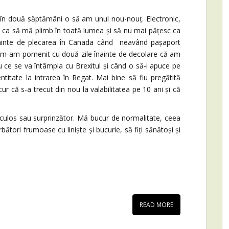
 în două săptămâni o să am unul nou-nouț. Electronic,
e ca să mă plimb în toată lumea și să nu mai pățesc ca
înainte de plecarea în Canada când neavând pașaport
i), m-am pomenit cu două zile înainte de decolare că am
iu ce se va întâmpla cu Brexitul și când o să-i apuce pe
titate la intrarea în Regat. Mai bine să fiu pregătită
r că s-a trecut din nou la valabilitatea pe 10 ani și că
os sau surprinzător. Mă bucur de normalitate, ceea
bători frumoase cu liniște și bucurie, să fiți sănătoși și
READ MORE