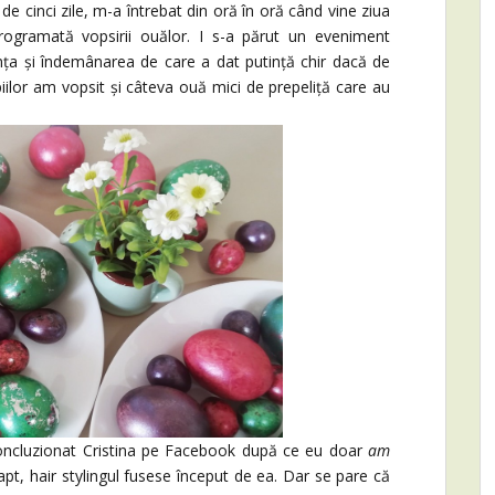
de cinci zile, m-a întrebat din oră în oră când vine ziua
 programată vopsirii ouălor. I s-a părut un eveniment
iința și îndemânarea de care a dat putință chir dacă de
iilor am vopsit și câteva ouă mici de prepeliță care au
oncluzionat Cristina pe Facebook după ce eu doar
am
apt, hair stylingul fusese început de ea. Dar se pare că