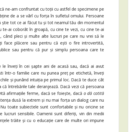
 ne-am confruntat cu toții cu astfel de specimene pe
bține de a se vârî cu forța în sufletul omului. Persoane
ă știe tot ce ai făcut tu și tot neamul tău din momentul
u te-ai coborât în groapă, cu cine te vezi, cu cine te-ai
, când pleci și multe alte lucruri pe care nu vrei să le
 face plăcere sau pentru că ești o fire introvertită,
publice sau pentru că pur și simplu persoana care te
nveți în cei șapte ani de acasă sau, dacă ai avut
ti într-o familie care nu punea preț pe etichetă, înveți
hile și punând intuiția pe primul loc. Dacă te duce cât
a că întrebările tale deranjează. Dacă vezi că persoana
vită afirmațiile ferme, dacă se foiește, dacă
o dă cotită
istența dusă la extrem și nu mai forța un dialog care nu
u toate subiectele sunt confortabile și nu oricine se
e lucruri sensibile. Oamenii sunt diferiți, vin din medii
ențele trăite și cu o educație care de multe ori impune