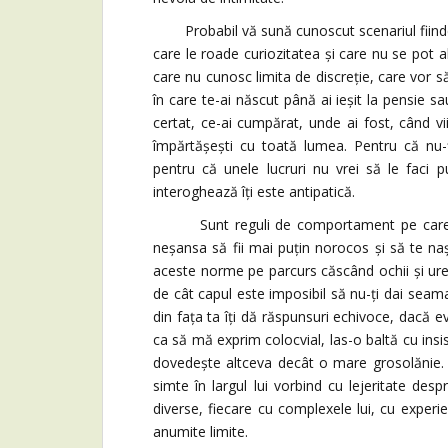
Probabil vă sună cunoscut scenariul fiindcă
care le roade curiozitatea și care nu se pot a
care nu cunosc limita de discreție, care vor s
în care te-ai născut până ai ieșit la pensie sa
certat, ce-ai cumpărat, unde ai fost, când vii
împărtășești cu toată lumea. Pentru că nu-ți
pentru că unele lucruri nu vrei să le faci 
interoghează îți este antipatică.
Sunt reguli de comportament pe care le î
neșansa să fii mai puțin norocos și să te naș
aceste norme pe parcurs căscând ochii și urec
de cât capul este imposibil să nu-ți dai seam
din fața ta îți dă răspunsuri echivoce, dacă e
ca să mă exprim colocvial, las-o baltă cu ins
dovedește altceva decât o mare grosolănie. N
simte în largul lui vorbind cu lejeritate despr
diverse, fiecare cu complexele lui, cu experi
anumite limite.