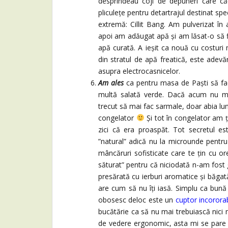
desprindeau coji de depuneri care că
pliculețe pentru detartrajul destinat s
extremă: Cillit Bang. Am pulverizat în
apoi am adăugat apă și am lăsat-o să fi
apă curată. A ieșit ca nouă cu costuri
din stratul de apă freatică, este adev
asupra electrocasnicelor.
Am ales
ca pentru masa de Paști să fac
multă salată verde. Dacă acum nu mâ
trecut să mai fac sarmale, doar abia lun
congelator
Și tot în congelator am ț
zici că era proaspăt. Tot secretul es
”natural” adică nu la microunde pentru
mâncăruri sofisticate care te țin cu o
săturat” pentru că niciodată n-am fost g
presărată cu ierburi aromatice și băgată
are cum să nu îți iasă. Simplu ca bună 
obosesc deloc este un
cuptor incorora
bucătărie ca să nu mai trebuiască nic
de vedere ergonomic, asta mi se pare 