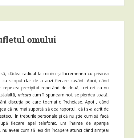
ufletul omului
 dădea radioul la minim și încremenea cu privirea
 cu scopul clar de a auzi fiecare cuvânt. Apoi, când
e repezea precipitat repetând de două, trei ori ca nu
stalaltă,
micuța
cum îi spuneam noi, se pierdea toată,
vânt discuția pe care tocmai o încheiase. Apoi , când
a că nu mai suportă să dea raportul, că i s-a acrit de
tecul în treburile personale și că nu știe cum să facă
pă fiecare apel telefonic. Era înainte de apariția
u, nu aveai cum să ieși din încăpere atunci când simțeai