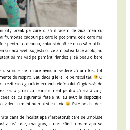
un city break pe care o să îl facem de ziua mea cu
 mai frumoase cadouri pe care le pot primi, cele care mă
âne pentru totdeauna, chiar și după ce nu o să mai fiu.
nea și dacă aveți sugestii cu ce am putea face acolo, nu
a aștept să mă văd pe pământ irlandez și să beau o bere
zut și nu e de mirare avînd în vedere că am fost tot
nte de respiro. Sau dacă ți le iei, e pe riscul tău
O
trezit cu o gaură în ecranul telefonului. O
găurică
, de
realizat-o și nici cu ce instrument pentru că arată ca și
ceea ce cu siguranță fetele nu au avut la dispoziție.
 evident nimeni nu mai știe nimic
Este posibil deci
răța cana de încălzit apa (fierbătorul) care se umpluse
răta urât dar, mai grav, atunci când turnam apa se