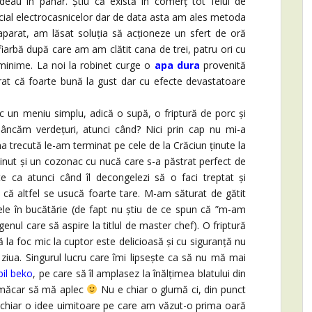
deau în pahar. Știu că există în comerț tot felul de
pecial electrocasnicelor dar de data asta am ales metoda
 aparat, am lăsat soluția să acționeze un sfert de oră
arbă după care am am clătit cana de trei, patru ori cu
 minime. La noi la robinet curge o
apa dura
provenită
ărat că foarte bună la gust dar cu efecte devastatoare
 un meniu simplu, adică o supă, o friptură de porc și
ncăm verdețuri, atunci când? Nici prin cap nu mi-a
a trecută le-am terminat pe cele de la Crăciun ținute la
inut și un cozonac cu nucă care s-a păstrat perfect de
te ca atunci când îl decongelezi să o faci treptat și
 că altfel se usucă foarte tare. M-am săturat de gătit
rele în bucătărie (de fapt nu știu de ce spun că ”m-am
enul care să aspire la titlul de master chef). O friptură
 la foc mic la cuptor este delicioasă și cu siguranță nu
ziua. Singurul lucru care îmi lipsește ca să nu mă mai
bil beko
, pe care să îl amplasez la înălțimea blatului din
i măcar să mă aplec
Nu e chiar o glumă ci, din punct
chiar o idee uimitoare pe care am văzut-o prima oară