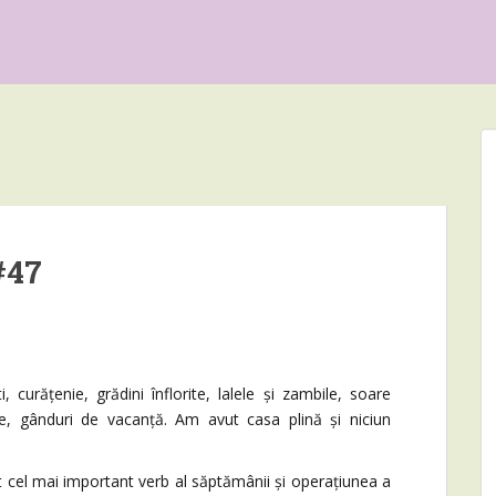
#47
țenie, grădini înflorite, lalele și zambile, soare
e, gânduri de vacanță. Am avut casa plină și niciun
t cel mai important verb al săptămânii și operațiunea a