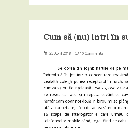
Cum să (nu) intri în s
23 April 2019
10 Comments
Se oprea din foșnit hârtiile de pe masă,
îndreptată în jos într-o concentrare maximă
cealaltă colegă punea receptorul în furcă, s
cumva să nu fie înțeleasă
Ce-a zis, ce-a zis??
A
se roșea ca racul și îi repeta cuvânt cu cu
rămâneam doar noi două în birou mi se plânge
atâta curiozitate, că o deranjează enorm ames
să scape de interogatoriile care urmau du
telefoanelor mobile când, legat fiind de cabl
nevoia de intimitate.