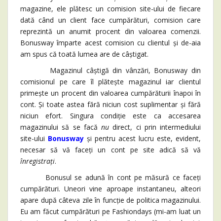
magazine, ele plătesc un comision site-ului de fiecare
dată când un client face cumpărături, comision care
reprezintă un anumit procent din valoarea comenzii.
Bonusway împarte acest comision cu clientul și de-aia
am spus că toată lumea are de câștigat.
Magazinul câștigă din vânzări, Bonusway din
comisionul pe care îl plătește magazinul iar clientul
primește un procent din valoarea cumpărăturii înapoi în
cont. Și toate astea fără niciun cost suplimentar și fără
niciun efort. Singura condiție este ca accesarea
magazinului să se facă
nu
direct, ci prin intermediului
site-ului
Bonusway
și pentru acest lucru este, evident,
necesar să vă faceți un cont pe site adică să vă
înregistrați
.
Bonusul se adună în cont pe măsură ce faceți
cumpărături. Uneori vine aproape instantaneu, alteori
apare după câteva zile în funcție de politica magazinului.
Eu am făcut cumpărături pe Fashiondays (mi-am luat un