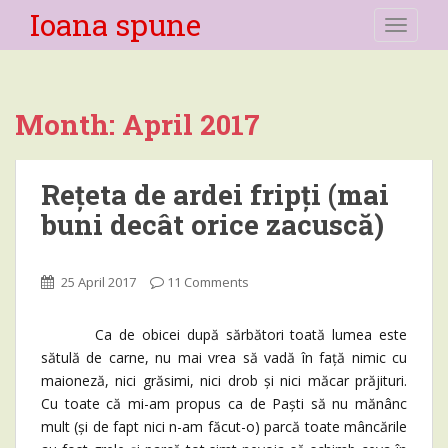
Ioana spune
TOGGLE
Month:
April 2017
Rețeta de ardei fripți (mai
buni decât orice zacuscă)
25 April 2017
11 Comments
Ca de obicei după sărbători toată lumea este
sătulă de carne, nu mai vrea să vadă în față nimic cu
maioneză, nici grăsimi, nici drob și nici măcar prăjituri.
Cu toate că mi-am propus ca de Paști să nu mănânc
mult (și de fapt nici n-am făcut-o) parcă toate mâncările