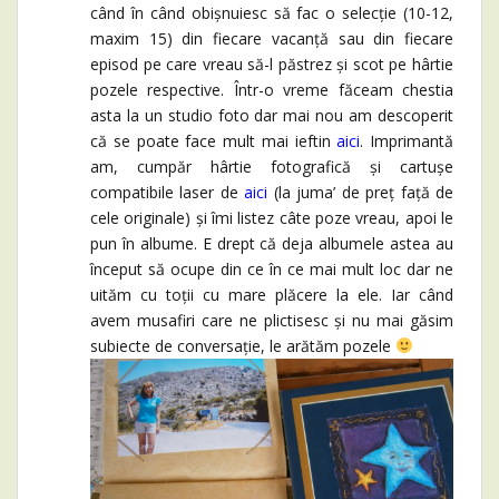
când în când obișnuiesc să fac o selecție (10-12,
maxim 15) din fiecare vacanță sau din fiecare
episod pe care vreau să-l păstrez și scot pe hârtie
pozele respective. Într-o vreme făceam chestia
asta la un studio foto dar mai nou am descoperit
că se poate face mult mai ieftin
aici
. Imprimantă
am, cumpăr hârtie fotografică și cartușe
compatibile laser de
aici
(la juma’ de preț față de
cele originale) și îmi listez câte poze vreau, apoi le
pun în albume. E drept că deja albumele astea au
început să ocupe din ce în ce mai mult loc dar ne
uităm cu toții cu mare plăcere la ele. Iar când
avem musafiri care ne plictisesc și nu mai găsim
subiecte de conversație, le arătăm pozele