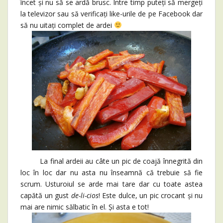
încet și nu să se ardă brusc. Între timp puteți să mergeți
la televizor sau să verificați like-urile de pe Facebook dar
să nu uitați complet de ardei
La final ardeii au câte un pic de coajă înnegrită din
loc în loc dar nu asta nu înseamnă că trebuie să fie
scrum. Usturoiul se arde mai tare dar cu toate astea
capătă un gust
de-li-cios
! Este dulce, un pic crocant și nu
mai are nimic sălbatic în el. Și asta e tot!