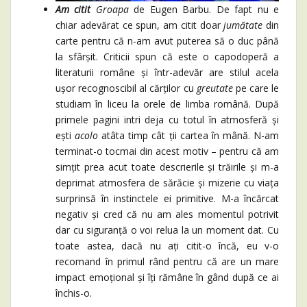
Am citit
Groapa
de Eugen Barbu. De fapt nu e
chiar adevărat ce spun, am citit doar
jumătate
din
carte pentru că n-am avut puterea să o duc până
la sfârșit. Criticii spun că este o capodoperă a
literaturii române și într-adevăr are stilul acela
ușor recognoscibil al cărților cu
greutate
pe care le
studiam în liceu la orele de limba română. După
primele pagini intri deja cu totul în atmosferă și
ești
acolo
atâta timp cât ții cartea în mână. N-am
terminat-o tocmai din acest motiv – pentru că am
simțit prea acut toate descrierile și trăirile și m-a
deprimat atmosfera de sărăcie și mizerie cu viața
surprinsă în instinctele ei primitive. M-a încărcat
negativ și cred că nu am ales momentul potrivit
dar cu siguranță o voi relua la un moment dat. Cu
toate astea, dacă nu ați citit-o încă, eu v-o
recomand în primul rând pentru că are un mare
impact emoțional și îți rămâne în gând după ce ai
închis-o.