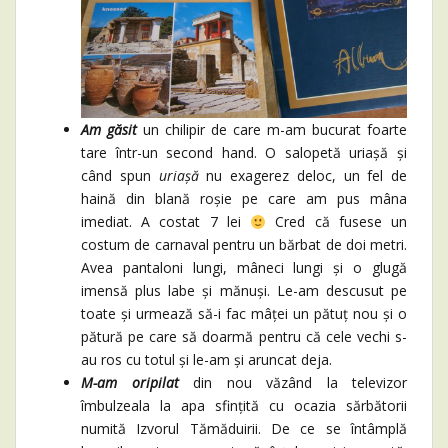
Am găsit
un chilipir de care m-am bucurat foarte
tare într-un second hand. O salopetă uriașă și
când spun
uriașă
nu exagerez deloc, un fel de
haină din blană roșie pe care am pus mâna
imediat. A costat 7 lei
Cred că fusese un
costum de carnaval pentru un bărbat de doi metri.
Avea pantaloni lungi, mâneci lungi și o glugă
imensă plus labe și mănuși. Le-am descusut pe
toate și urmează să-i fac mâței un pătuț nou și o
pătură pe care să doarmă pentru că cele vechi s-
au ros cu totul și le-am și aruncat deja.
M-am oripilat
din nou văzând la televizor
îmbulzeala la apa sfințită cu ocazia sărbătorii
numită Izvorul Tămăduirii. De ce se întâmplă