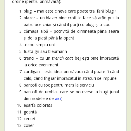
ordine (pentru primăvară):
blugi – mai este cineva care poate trăi fără blugi?
blazer – un blazer bine croit te face să arăți pus la
patru ace chiar și când îl porți cu blugi și tricou
cămașa albă – potrivită de dimineața până seara
și de la piață până la operă
tricou simplu uni
fustă gri sau bleumarin
trenci – cu un
trench coat
bej ești bine îmbrăcată
la orice eveniment
cardigan – este ideal primăvara când poate fi când
cald, când frig iar îmbrăcatul în straturi se impune
pantofi cu toc pentru mers la serviciu
pantofi de umblat care se potrivesc la blugi (unul
din modelele de
aici
)
eșarfă colorată
geantă
cercei
colier