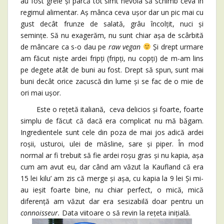
au fost grele și parcă tot simt nevoia să schimb ceva în
regimul alimentar. Aș mânca ceva ușor dar un pic mai cu
gust decât frunze de salată, grâu încolțit, nuci și
semințe. Să nu exagerăm, nu sunt chiar așa de scârbită
de mâncare ca s-o dau pe
raw vegan
Și drept urmare
am făcut niște ardei fripți (fripți, nu copți) de m-am lins
pe degete atât de buni au fost. Drept să spun, sunt mai
buni decât orice zacuscă din lume și se fac de o mie de
ori mai ușor.
Este o rețetă italiană, ceva delicios și foarte, foarte
simplu de făcut că dacă era complicat nu mă băgam.
Ingredientele sunt cele din poza de mai jos adică ardei
roșii, usturoi, ulei de măsline, sare și piper. În mod
normal ar fi trebuit să fie ardei roșu gras și nu kapia, așa
cum am avut eu, dar când am văzut la Kaufland că era
15 lei kilu’ am zis că merge și așa, cu kapia la 9 lei Și mi-
au ieșit foarte bine, nu chiar perfect, o mică, mică
diferență am văzut dar era sesizabilă doar pentru un
connoisseur.
Data viitoare o să revin la rețeta inițială.