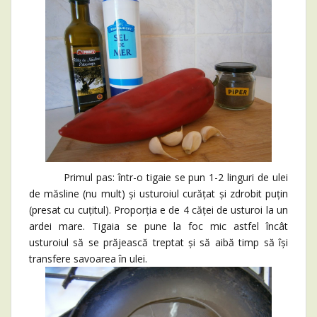
Primul pas: într-o tigaie se pun 1-2 linguri de ulei
de măsline (nu mult) și usturoiul curățat și zdrobit puțin
(presat cu cuțitul). Proporția e de 4 căței de usturoi la un
ardei mare. Tigaia se pune la foc mic astfel încât
usturoiul să se prăjească treptat și să aibă timp să își
transfere savoarea în ulei.