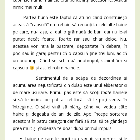
nimic mai mult.
Partea bună este faptul că atunci când construiești
această ”capsulă” nu trebuie să renunți la celelalte haine
pe care, nu-i așa, ai dat o grămadă de bani dar nu le-ai
purtat decât foarte, foarte rar sau chiar deloc. Nu,
acestea vor intra la păstrare, depozitate în debara, în
pod sau în garaj pentru că o capsulă ține trei luni, adică
un anotimp. Când se schimbă anotimpul, schimbăm și
capsula
și astfel rotim hainele.
Sentimentul de a scăpa de dezordinea și
acumularea nejustificată din dulap este unul eliberator și
de mare ușurare. Primul pas este să scoți
toate
hainele
și să le întinzi pe pat astfel încât să le poți vedea în
întregime. O să-ți vină să plângi când vei vedea câte
haine ții degeaba de ani de zile. Apoi începe sortarea
acestora în patru categorii dar fără să stai să te gândești
prea mult și ghidează-te doar după primul impuls:
haine pe care le porți cu drag, îți vin perfect și le