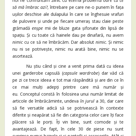
noi ne confruntăm zilnic cu eterna problemă
oare cu ce
să mă îmbrac azi?,
întrebare pe care ne-o punem în fața
ușilor deschise ale dulapului în care se înghesuie vrafuri
de pulovere și unde pe fiecare umeraș stau claie peste
grămadă
enșpe
mii de bluze gata șifonate din lipsă de
spațiu. Și cu toate că hainele dau pe dinafară, nu avem
nimic
cu ce să ne îmbrăcăm. Dar absolut
nimic
. Și nimic
nu ni se potrivește, nimic nu arată bine, nimic nu se
asortează.
Nu știu când și cine a venit prima dată cu ideea
unei garderobe capsulă (
capsule wardrobe
) dar văd că
pe zi ce trece ideea e tot mai răspândită și are din ce în
ce mai mulți adepți printre care mă număr și
eu. Conceptul constă în folosirea unui număr limitat de
articole de îmbrăcăminte, undeva
în jurul
a 30, dar care
să fie versatile adică să se potrivească în contexte
diferite și neapărat să fie din categoria celor care îți face
plăcere să le porți. Îți vin bine, sunt comode și te
avantajează. De fapt, în cele 30 de piese nu sunt
cuprinse numai hainele ci și pantofii și accesoriile. Atât și