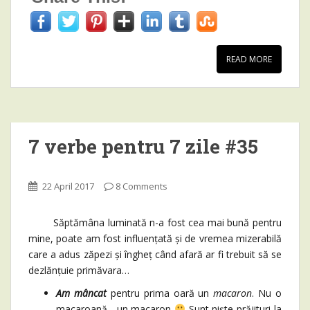
READ MORE
7 verbe pentru 7 zile #35
22 April 2017
8 Comments
Săptămâna luminată n-a fost cea mai bună pentru
mine, poate am fost influențată și de vremea mizerabilă
care a adus zăpezi și îngheț când afară ar fi trebuit să se
dezlănțuie primăvara…
Am mâncat
pentru prima oară un
macaron
. Nu o
macaroană, un macaron
Sunt niște prăjituri la