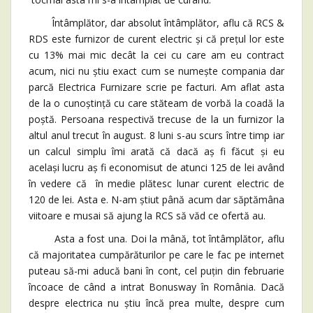
Întâmplător, dar absolut întâmplător, aflu că RCS &
RDS este furnizor de curent electric și că prețul lor este
cu 13% mai mic decât la cei cu care am eu contract
acum, nici nu știu exact cum se numește compania dar
parcă Electrica Furnizare scrie pe facturi. Am aflat asta
de la o cunoștință cu care stăteam de vorbă la coadă la
poștă. Persoana respectivă trecuse de la un furnizor la
altul anul trecut în august. 8 luni s-au scurs între timp iar
un calcul simplu îmi arată că dacă aș fi făcut și eu
același lucru aș fi economisut de atunci 125 de lei având
în vedere că în medie plătesc lunar curent electric de
120 de lei. Asta e. N-am știut până acum dar săptămâna
viitoare e musai să ajung la RCS să văd ce ofertă au.
Asta a fost una. Doi la mână, tot întâmplător, aflu
că majoritatea cumpărăturilor pe care le fac pe internet
puteau să-mi aducă bani în cont, cel puțin din februarie
încoace de când a intrat Bonusway în România. Dacă
despre electrica nu știu încă prea multe, despre cum