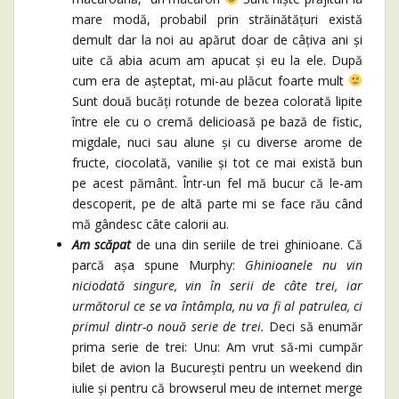
mare modă, probabil prin străinătățuri există
demult dar la noi au apărut doar de câțiva ani și
uite că abia acum am apucat și eu la ele. După
cum era de așteptat, mi-au plăcut foarte mult
Sunt două bucăți rotunde de bezea colorată lipite
între ele cu o cremă delicioasă pe bază de fistic,
migdale, nuci sau alune și cu diverse arome de
fructe, ciocolată, vanilie și tot ce mai există bun
pe acest pământ. Într-un fel mă bucur că le-am
descoperit, pe de altă parte mi se face rău când
mă gândesc câte calorii au.
Am scăpat
de una din seriile de trei ghinioane. Că
parcă așa spune Murphy:
Ghinioanele nu vin
niciodată singure, vin în serii de câte trei, iar
următorul ce se va întâmpla, nu va fi al patrulea, ci
primul dintr-o nouă serie de trei.
Deci să enumăr
prima serie de trei: Unu: Am vrut să-mi cumpăr
bilet de avion la București pentru un weekend din
iulie și pentru că browserul meu de internet merge