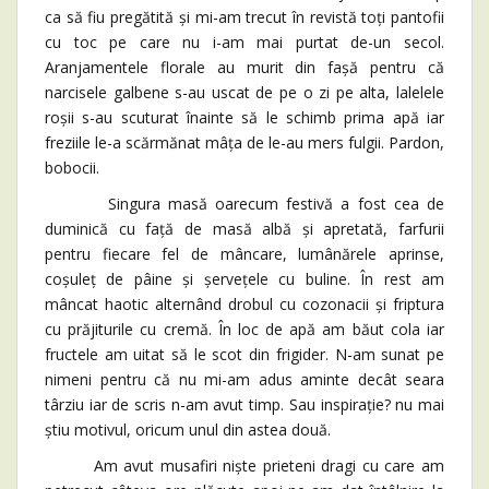
ca să fiu pregătită și mi-am trecut în revistă toți pantofii
cu toc pe care nu i-am mai purtat de-un secol.
Aranjamentele florale au murit din fașă pentru că
narcisele galbene s-au uscat de pe o zi pe alta, lalelele
roșii s-au scuturat înainte să le schimb prima apă iar
freziile le-a scărmănat mâța de le-au mers fulgii. Pardon,
bobocii.
Singura masă oarecum festivă a fost cea de
duminică cu față de masă albă și apretată, farfurii
pentru fiecare fel de mâncare, lumânărele aprinse,
coșuleț de pâine și șervețele cu buline. În rest am
mâncat haotic alternând drobul cu cozonacii și friptura
cu prăjiturile cu cremă. În loc de apă am băut cola iar
fructele am uitat să le scot din frigider. N-am sunat pe
nimeni pentru că nu mi-am adus aminte decât seara
târziu iar de scris n-am avut timp. Sau inspirație? nu mai
știu motivul, oricum unul din astea două.
Am avut musafiri niște prieteni dragi cu care am