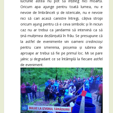
lucrurile astea nu pot să înțeleg nici moartă.
Oricum apa ajunge pentru toată lumea, nu e
nevoie de îmbrânceli și de istericale, nu e nevoie
nici să cari acasă canistre întregi, câțiva stropi
oricum ajung pentru că e ceva simbolic și în niciun
caz nu ar trebui ca jandarmii să intervină ca să
țină mulțimea dezlănțuită în frâu. Se presupune că
la astfel de evenimente vin oameni
credincioși
pentru care smerenia, pioșenia și iubirea de
aproape ar trebui să fie pe primul loc. Mi se pare
jalnic și degradant ce se întâmplă la fiecare astfel
de eveniment.