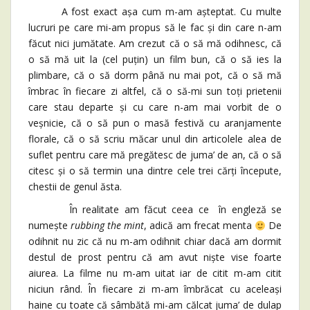
A fost exact așa cum m-am așteptat. Cu multe
lucruri pe care mi-am propus să le fac și din care n-am
făcut nici jumătate. Am crezut că o să mă odihnesc, că
o să mă uit la (cel puțin) un film bun, că o să ies la
plimbare, că o să dorm până nu mai pot, că o să mă
îmbrac în fiecare zi altfel, că o să-mi sun toți prietenii
care stau departe și cu care n-am mai vorbit de o
veșnicie, că o să pun o masă festivă cu aranjamente
florale, că o să scriu măcar unul din articolele alea de
suflet pentru care mă pregătesc de juma’ de an, că o să
citesc și o să termin una dintre cele trei cărți începute,
chestii de genul ăsta.
În realitate am făcut ceea ce în engleză se
numește
rubbing the mint
, adică am frecat menta
De
odihnit nu zic că nu m-am odihnit chiar dacă am dormit
destul de prost pentru că am avut niște vise foarte
aiurea. La filme nu m-am uitat iar de citit m-am citit
niciun rând. În fiecare zi m-am îmbrăcat cu aceleași
haine cu toate că sâmbătă mi-am călcat juma’ de dulap