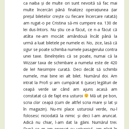
ca naiba și de multe ori sunt nevoită să fac mai
multe încercări până finalizez operațiunea (iar
prețul biletelor crește cu fiecare încercare ratată)
am rugat-o pe Cristina să-mi cumpere ea. 130 de
lei dus-întors. Nu știu ce-a făcut, ce n-a făcut că
atâta ne-am mocăit amândouă încât până la
urmă a luat biletele pe numele ei. No, zice, lasă că
sigur
se poate schimba numele pasagerului contra
unei taxe. Bineînțeles că se poate, numai că la
Wizzair taxa de schimbare a numelui este de 420
de lei! Nesimțire curată. Deci decât să schimbi
numele, mai bine iei alt bilet. Numărul doi. Am
intrat la Profi și am cumpărat 6 (șase) legături de
ceapă verde iar când am ajuns acasă am
constatat că de fapt era usturoi
Mă uit pe bon,
scria
clar
ceapă (cum de altfel scria mare și lat și
în magazin). Nu-mi place usturoiul verde, nu-l
folosesc niciodată la nimic și deci l-am aruncat.
Adică nu chiar, l-am dat la găini. Numărul trei.
După ce m-am enervat cu usturoiul, am găsit în