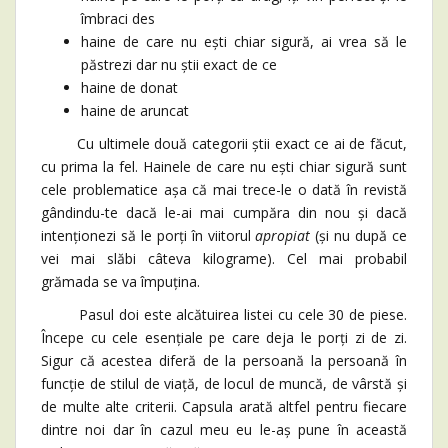
îmbraci des
haine de care nu ești chiar sigură, ai vrea să le
păstrezi dar nu știi exact de ce
haine de donat
haine de aruncat
Cu ultimele două categorii știi exact ce ai de făcut,
cu prima la fel. Hainele de care nu ești chiar sigură sunt
cele problematice așa că mai trece-le o dată în revistă
gândindu-te dacă le-ai mai cumpăra din nou și dacă
intenționezi să le porți în viitorul
apropiat
(și nu după ce
vei mai slăbi câteva kilograme). Cel mai probabil
grămada se va împuțina.
Pasul doi este alcătuirea listei cu cele 30 de piese.
Începe cu cele esențiale pe care deja le porți zi de zi.
Sigur că acestea diferă de la persoană la persoană în
funcție de stilul de viață, de locul de muncă, de vârstă și
de multe alte criterii. Capsula arată altfel pentru fiecare
dintre noi dar în cazul meu eu le-aș pune în această