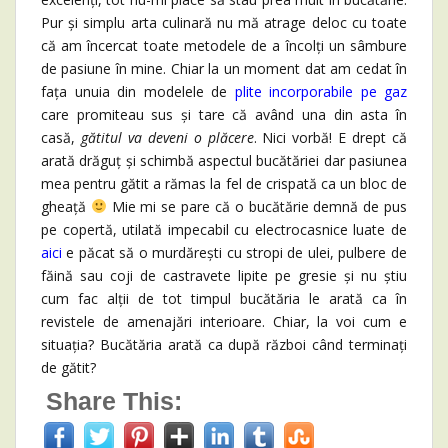
Pur și simplu arta culinară nu mă atrage deloc cu toate
că am încercat toate metodele de a încolți un sâmbure
de pasiune în mine. Chiar la un moment dat am cedat în
fața unuia din modelele de
plite incorporabile pe gaz
care promiteau sus și tare că având una din asta în
casă,
gătitul va deveni o plăcere
. Nici vorbă! E drept că
arată drăguț și schimbă aspectul bucătăriei dar pasiunea
mea pentru gătit a rămas la fel de crispată ca un bloc de
gheață
Mie mi se pare că o bucătărie demnă de pus
pe copertă, utilată impecabil cu electrocasnice luate de
aici
e păcat să o murdărești cu stropi de ulei, pulbere de
făină sau coji de castravete lipite pe gresie și nu știu
cum fac alții de tot timpul bucătăria le arată ca în
revistele de amenajări interioare. Chiar, la voi cum e
situația? Bucătăria arată ca după război când terminați
de gătit?
Share This: