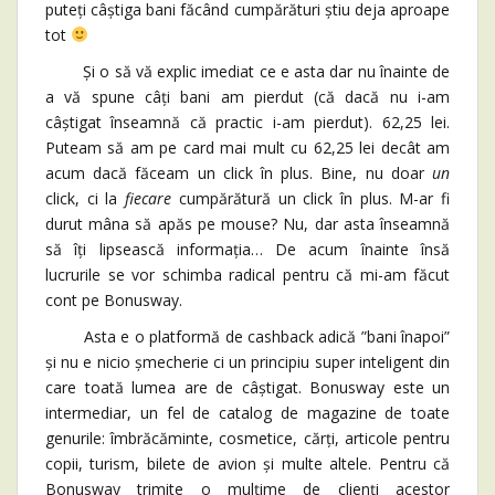
puteți câștiga bani făcând cumpărături știu deja aproape
tot
Și o să vă explic imediat ce e asta dar nu înainte de
a vă spune câți bani am pierdut (că dacă nu i-am
câștigat înseamnă că practic i-am pierdut). 62,25 lei.
Puteam să am pe card mai mult cu 62,25 lei decât am
acum dacă făceam un click în plus. Bine, nu doar
un
click, ci la
fiecare
cumpărătură un click în plus. M-ar fi
durut mâna să apăs pe mouse? Nu, dar asta înseamnă
să îți lipsească informația… De acum înainte însă
lucrurile se vor schimba radical pentru că mi-am făcut
cont pe Bonusway.
Asta e o platformă de cashback adică ”bani înapoi”
și nu e nicio șmecherie ci un principiu super inteligent din
care toată lumea are de câștigat. Bonusway este un
intermediar, un fel de catalog de magazine de toate
genurile: îmbrăcăminte, cosmetice, cărți, articole pentru
copii, turism, bilete de avion și multe altele. Pentru că
Bonusway trimite o mulțime de clienți acestor