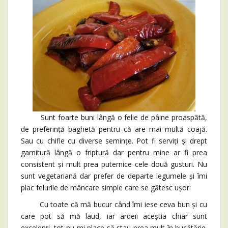
Sunt foarte buni lângă o felie de pâine proaspătă,
de preferință baghetă pentru că are mai multă coajă.
Sau cu chifle cu diverse semințe. Pot fi serviți și drept
garnitură lângă o friptură dar pentru mine ar fi prea
consistent și mult prea puternice cele două gusturi. Nu
sunt vegetariană dar prefer de departe legumele și îmi
plac felurile de mâncare simple care se gătesc ușor.
Cu toate că mă bucur când îmi iese ceva bun și cu
care pot să mă laud, iar ardeii aceștia chiar sunt
excelenți, tot nu-mi place să stau prea mult în bucătărie.