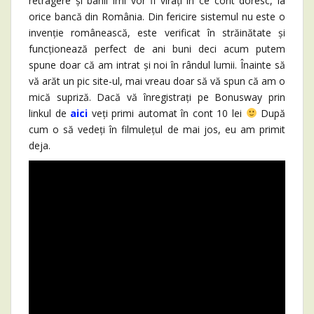
retragere și banii îmi vor fi virați în ce cont doresc, la
orice bancă din România. Din fericire sistemul nu este o
invenție românească, este verificat în străinătate și
funcționează perfect de ani buni deci acum putem
spune doar că am intrat și noi în rândul lumii. Înainte să
vă arăt un pic site-ul, mai vreau doar să vă spun că am o
mică supriză. Dacă vă înregistrați pe Bonusway prin
linkul de
aici
veți primi automat în cont 10 lei
După
cum o să vedeți în filmulețul de mai jos, eu am primit
deja.