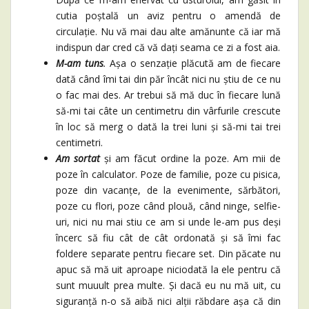
cutia poștală un aviz pentru o amendă de
circulație. Nu vă mai dau alte amănunte că iar mă
indispun dar cred că vă dați seama ce zi a fost aia.
M-am tuns
.
Așa o senzație plăcută am de fiecare
dată când îmi tai din păr încât nici nu știu de ce nu
o fac mai des. Ar trebui să mă duc în fiecare lună
să-mi tai câte un centimetru din vârfurile crescute
în loc să merg o dată la trei luni și să-mi tai trei
centimetri.
Am sortat
și am făcut ordine la poze. Am mii de
poze în calculator. Poze de familie, poze cu pisica,
poze din vacanțe, de la evenimente, sărbători,
poze cu flori, poze când plouă, când ninge, selfie-
uri, nici nu mai stiu ce am si unde le-am pus deși
încerc să fiu cât de cât ordonată și să îmi fac
foldere separate pentru fiecare set. Din păcate nu
apuc să mă uit aproape niciodată la ele pentru că
sunt muuult prea multe. Și dacă eu nu mă uit, cu
siguranță n-o să aibă nici alții răbdare așa că din