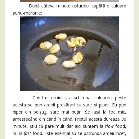
După câteva minute usturoiul capătă o culoare
auriu-maronie:
Când usturoiul și-a schimbat culoarea, peste
acesta se pun ardeii presărați cu sare și piper. Eu pun
piper din belșug, sare mai puțin. Se lasă la foc mic,
amestecând din când în când. Friptul acesta durează 30
minute, știu că pare mult dar aici suntem la
slow
food,
nu la
fast
food. Este esențial să se pătrundă ardeii încet,