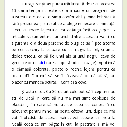
Cu siguranță aș putea trăi liniștită doar cu acestea
13 dar intenția nu este de a impune un program de
austeritate ci de a te simți confortabil și bine îmbrăcată
fără presiunea și stresul de a alege în fiecare dimineață.
Deci, cu mare lejeritate voi adăuga încă
cel puțin
17
articole vestimentare iar unul dintre acestea va fi cu
siguranță o a doua pereche de blugi ca să îi pot alterna
pe cei deschiși la culoare cu cei negri. La fel, și un al
doilea tricou, ca să fie unul alb și unul negru (ceva de
genul celor de
aici
care acoperă orice situație). Apoi încă
o cămașă colorată, poate o rochie lejeră pentru că
poate dă Domnu’ să se încălzească odată afară, un
blazer cu mânecă scurtă… Cam așa ceva.
Și asta e tot. Cu 30 de articole pot să încep un nou
stil de viață în care să nu mă mai simt copleșită de
obiecte
și în care să nu uit de ceea ce contează cu
adevărat pentru mine. Iar peste câteva luni, după ce mă
voi fi plictisit de aceste haine, voi scoate din nou la
iveală ceea ce am băgat în cutii la păstrare și mă voi