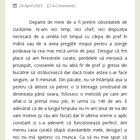
24 April 2023
4 Comments
Departe de mine de a fi printre obsedatele de
curățenie. N-am nici timp, nici chef, nici dispoziția
necesară de a umbla tot timpul cu cârpa de praf în
mână sau de a avea pregătit mopul pentru a șterge
podeaua la cea mai mică urmă de pași. Desigur că îmi
place să am ferestrele curate, perdelele să miroasă a
proaspăt, covoarele să nu aibă fir de praf și gresia din
bucătrie să strălucească dar dacă toate astea s-ar face
singure, ar fi minunat. Din păcate, nu se întâmplă așa și
pentru că detest să petrec o zi întreagă șmotruind de
dimineața până seara, folosesc o metodă pe care am
aflat-o la primul meu job, în urmă cu 140 de ani. E
adevărat că de-a lungul timpului nu m-am ținut de ea din
varii motive (și rău am făcut) dar în ultima vreme o aplic
constant și s-a adeverit că funcționează perfect. Am
mereu casa curată (după standardele mele, desigur) și
nici nu mă spetesc cu munca. Ca să nu mai spun că