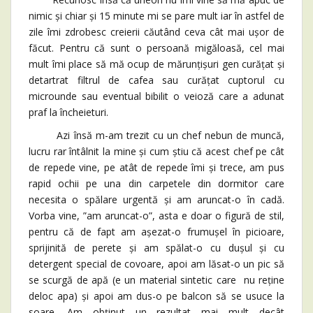
nimic și chiar și 15 minute mi se pare mult iar în astfel de
zile îmi zdrobesc creierii căutând ceva cât mai ușor de
făcut. Pentru că sunt o persoană migăloasă, cel mai
mult îmi place să mă ocup de mărunțișuri gen curățat și
detartrat filtrul de cafea sau curățat cuptorul cu
microunde sau eventual bibilit o veioză care a adunat
praf la încheieturi.
Azi însă m-am trezit cu un chef nebun de muncă,
lucru rar întâlnit la mine și cum știu că acest chef pe cât
de repede vine, pe atât de repede îmi și trece, am pus
rapid ochii pe una din carpetele din dormitor care
necesita o spălare urgentă și am aruncat-o în cadă.
Vorba vine, ”am aruncat-o”, asta e doar o figură de stil,
pentru că de fapt am așezat-o frumușel în picioare,
sprijinită de perete și am spălat-o cu dușul și cu
detergent special de covoare, apoi am lăsat-o un pic să
se scurgă de apă (e un material sintetic care nu reține
deloc apa) și apoi am dus-o pe balcon să se usuce la
soare. Am obținut un rezultat mai mult decât