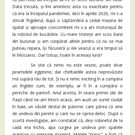
Data trecută, și îmi amintesc asta cu exactitate pentru
că era la începutul pandemiei, deci în aprilie 2020, mi s-a
stricat frigiderul, după o săptămână a cedat mașina de
spălat și aproape concomitent mi s-a ars motorașul de
la robotul de bucătărie. Cu mare tristețe am scos banii
din buzunar și am cunpărat altele pentru că nu se mai
puteau repara, își făcuseră și ele veacul și era timpul să
le înlocuiesc. Dar totuși, toate în aceeași lună?
Se știe că nimic nu este veșnic, poate doar
piramidele egiptene, dar cheltuielile astea neprevăzute
mă supără rău de tot. Și nu e nimic exciting în a cumpăra
un frigider cum, de exemplu, ar fi în a cumpăra o
pereche de pantofi. Anul acesta, în seara primei zile de
Paști când ne-am întors acasă, am auzit un sunet ciudat
în baie, un sâsâit destul de puternic care părea că vine
de undeva din perete și care nu se oprea deloc. După o
scurtă investigație, am constatat că, deși robinetul de la
cadă era închis, apa curgea pe undeva prin spatele
acestuia cu presiune maximă. Marele ”noroc” a fost că