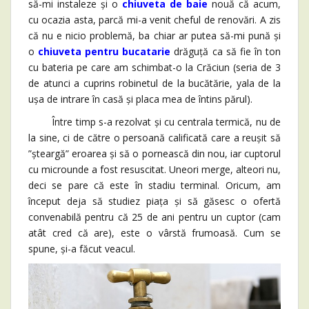
să-mi instaleze și o
chiuveta de baie
nouă că acum,
cu ocazia asta, parcă mi-a venit cheful de renovări. A zis
că nu e nicio problemă, ba chiar ar putea să-mi pună și
o
chiuveta pentru bucatarie
drăguță ca să fie în ton
cu bateria pe care am schimbat-o la Crăciun (seria de 3
de atunci a cuprins robinetul de la bucătărie, yala de la
ușa de intrare în casă și placa mea de întins părul).
Între timp s-a rezolvat și cu centrala termică, nu de
la sine, ci de către o persoană calificată care a reușit să
”șteargă” eroarea și să o pornească din nou, iar cuptorul
cu microunde a fost resuscitat. Uneori merge, alteori nu,
deci se pare că este în stadiu terminal. Oricum, am
început deja să studiez piața și să găsesc o ofertă
convenabilă pentru că 25 de ani pentru un cuptor (cam
atât cred că are), este o vârstă frumoasă. Cum se
spune, și-a făcut veacul.