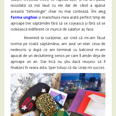
niciodată să mă laud cu ele dar de când a apărut
această ”tehnologie” chiar nu mai contează. Îmi aleg
forma unghiei
și manichiura mea arată perfect timp de
aproape trei săptămâni fără să se cojească și fără să se
ciobească indiferent ce muncă de salahor aș face.
Revenind la curățenie, azi cred că mi-am făcut
norma pe toată săptămâna, am avut un elan ceva de
nedescris și după ce am terminat cu balconul m-am
apucat de un decluttering serios pe care îl amân deja de
aproape un an. Dar încă nu știu dacă reușesc să îl
finalizez în seara asta. Sper totuși că da. Urați-mi succes.