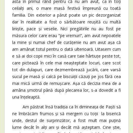
asta în primul rând pentru că nu am avut, ca în toți
ceilalți ani, o mare masă festivă împreună cu toată
familia. Din exterior a părut poate un pic dezorganizat
dar în realitate a fost o sărbătoare reușită cu multă
liniște, pace și veselie. Nici pregătirile nu au fost pe
măsura celor care erau ”pe vremuri”, am avut nepoatele
la mine și numai chef de curățenie nu am avut așa că
am amânat totul pentru o dată ulterioară. Uitasem cum
e să ai doi copii mici în casă care taie hârtiuțe peste tot,
care pictează în cele mai neașteptate locuri, care scot
tot din dulapuri, care dezmembrează jucării, care varsă
sucul pe masă și calcă pe biscuiții căzuți pe jos fără cea
mai mică urmă de remușcare. Așa că decizia mea de a
amâna șmotrul până după plecarea lor, s-a dovedit a fi
una înțeleaptă.
Am păstrat însă tradiția ca în dimineața de Paști să
ne îmbrăcăm frumos și să mergem cu toții la biserică
unde, destul de surprinzător, a fost mult mai puțină
lume decât în alți ani și decât mă așteptam. Cine știe,