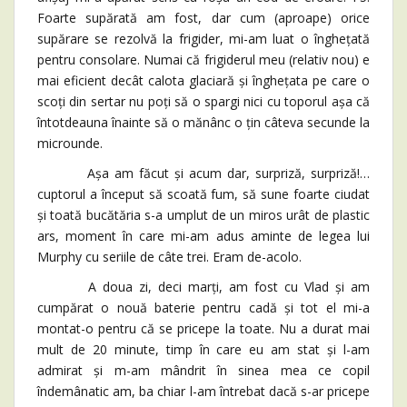
Foarte supărată am fost, dar cum (aproape) orice
supărare se rezolvă la frigider, mi-am luat o înghețată
pentru consolare. Numai că frigiderul meu (relativ nou) e
mai eficient decât calota glaciară și înghețata pe care o
scoți din sertar nu poți să o spargi nici cu toporul așa că
întotdeauna înainte să o mănânc o țin câteva secunde la
microunde.
Așa am făcut și acum dar, surpriză, surpriză!…
cuptorul a început să scoată fum, să sune foarte ciudat
și toată bucătăria s-a umplut de un miros urât de plastic
ars, moment în care mi-am adus aminte de legea lui
Murphy cu seriile de câte trei. Eram de-acolo.
A doua zi, deci marți, am fost cu Vlad și am
cumpărat o nouă baterie pentru cadă și tot el mi-a
montat-o pentru că se pricepe la toate. Nu a durat mai
mult de 20 minute, timp în care eu am stat și l-am
admirat și m-am mândrit în sinea mea ce copil
îndemânatic am, ba chiar l-am întrebat dacă s-ar pricepe