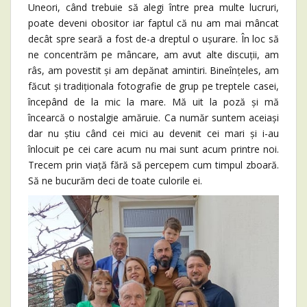
Uneori, când trebuie să alegi între prea multe lucruri,
poate deveni obositor iar faptul că nu am mai mâncat
decât spre seară a fost de-a dreptul o ușurare. În loc să
ne concentrăm pe mâncare, am avut alte discuții, am
râs, am povestit și am depănat amintiri. Bineînțeles, am
făcut și tradiționala fotografie de grup pe treptele casei,
începând de la mic la mare. Mă uit la poză și mă
încearcă o nostalgie amăruie. Ca număr suntem aceiași
dar nu știu când cei mici au devenit cei mari și i-au
înlocuit pe cei care acum nu mai sunt acum printre noi.
Trecem prin viață fără să percepem cum timpul zboară.
Să ne bucurăm deci de toate culorile ei.