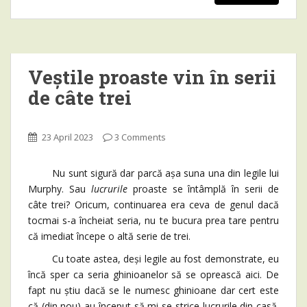
Veștile proaste vin în serii
de câte trei
23 April 2023
3 Comments
Nu sunt sigură dar parcă așa suna una din legile lui
Murphy. Sau
lucrurile
proaste se întâmplă în serii de
câte trei? Oricum, continuarea era ceva de genul dacă
tocmai s-a încheiat seria, nu te bucura prea tare pentru
că imediat începe o altă serie de trei.
Cu toate astea, deși legile au fost demonstrate, eu
încă sper ca seria ghinioanelor să se oprească aici. De
fapt nu știu dacă se le numesc ghinioane dar cert este
că (din nou) au început să mi se strice lucrurile din casă.