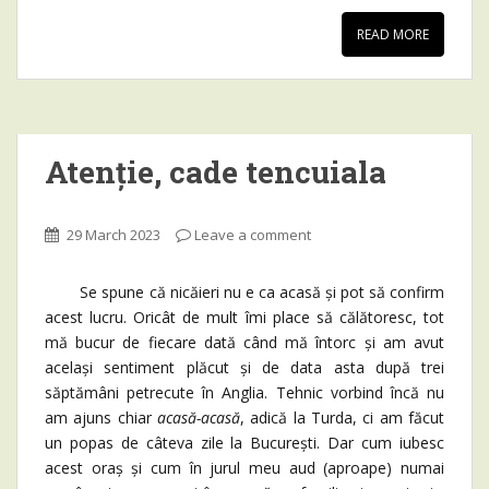
READ MORE
Atenție, cade tencuiala
29 March 2023
Leave a comment
Se spune că nicăieri nu e ca acasă și pot să confirm
acest lucru. Oricât de mult îmi place să călătoresc, tot
mă bucur de fiecare dată când mă întorc și am avut
același sentiment plăcut și de data asta după trei
săptămâni petrecute în Anglia. Tehnic vorbind încă nu
am ajuns chiar
acasă-acasă
, adică la Turda, ci am făcut
un popas de câteva zile la București. Dar cum iubesc
acest oraș și cum în jurul meu aud (aproape) numai