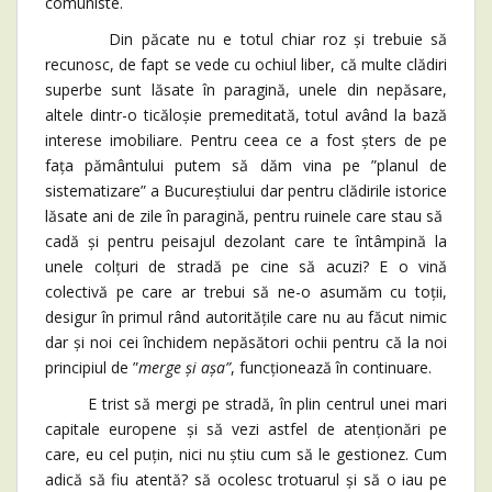
comuniste.
Din păcate nu e totul chiar roz și trebuie să
recunosc, de fapt se vede cu ochiul liber, că multe clădiri
superbe sunt lăsate în paragină, unele din nepăsare,
altele dintr-o ticăloșie premeditată, totul având la bază
interese imobiliare. Pentru ceea ce a fost șters de pe
fața pământului putem să dăm vina pe ”planul de
sistematizare” a Bucureștiului dar pentru clădirile istorice
lăsate ani de zile în paragină, pentru ruinele care stau să
cadă și pentru peisajul dezolant care te întâmpină la
unele colțuri de stradă pe cine să acuzi? E o vină
colectivă pe care ar trebui să ne-o asumăm cu toții,
desigur în primul rând autoritățile care nu au făcut nimic
dar și noi cei închidem nepăsători ochii pentru că la noi
principiul de ”
merge și așa”
, funcționează în continuare.
E trist să mergi pe stradă, în plin centrul unei mari
capitale europene și să vezi astfel de atenționări pe
care, eu cel puțin, nici nu știu cum să le gestionez. Cum
adică să fiu atentă? să ocolesc trotuarul și să o iau pe