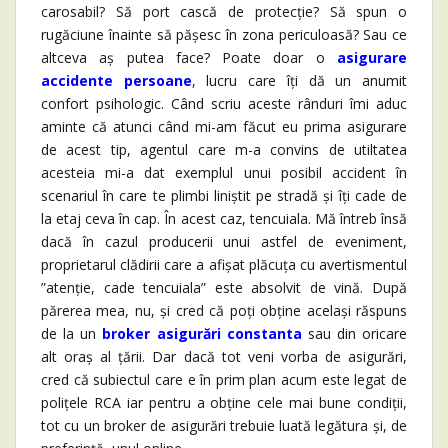
carosabil? Să port cască de protecție? Să spun o
rugăciune înainte să pășesc în zona periculoasă? Sau ce
altceva aș putea face? Poate doar o
asigurare
accidente persoane
, lucru care îți dă un anumit
confort psihologic. Când scriu aceste rânduri îmi aduc
aminte că atunci când mi-am făcut eu prima asigurare
de acest tip, agentul care m-a convins de utiltatea
acesteia mi-a dat exemplul unui posibil accident în
scenariul în care te plimbi liniștit pe stradă și îți cade de
la etaj ceva în cap. În acest caz, tencuiala. Mă întreb însă
dacă în cazul producerii unui astfel de eveniment,
proprietarul clădirii care a afișat plăcuța cu avertismentul
”atenție, cade tencuiala” este absolvit de vină. După
părerea mea, nu, și cred că poți obține același răspuns
de la un
broker asigurări constanta
sau din oricare
alt oraș al țării. Dar dacă tot veni vorba de asigurări,
cred că subiectul care e în prim plan acum este legat de
polițele RCA iar pentru a obține cele mai bune condiții,
tot cu un broker de asigurări trebuie luată legătura și, de