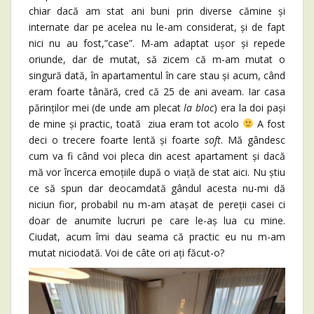
chiar dacă am stat ani buni prin diverse cămine și
internate dar pe acelea nu le-am considerat, și de fapt
nici nu au fost,”case”. M-am adaptat ușor și repede
oriunde, dar de mutat, să zicem că m-am mutat o
singură dată, în apartamentul în care stau și acum, când
eram foarte tânără, cred că 25 de ani aveam. Iar casa
părinților mei (de unde am plecat
la bloc
) era la doi pași
de mine și practic, toată ziua eram tot acolo
A fost
deci o trecere foarte lentă și foarte
soft
. Mă gândesc
cum va fi când voi pleca din acest apartament și dacă
mă vor încerca emoțiile după o viață de stat aici. Nu știu
ce să spun dar deocamdată gândul acesta nu-mi dă
niciun fior, probabil nu m-am atașat de pereții casei ci
doar de anumite lucruri pe care le-aș lua cu mine.
Ciudat, acum îmi dau seama că practic eu nu m-am
mutat niciodată. Voi de câte ori ați făcut-o?