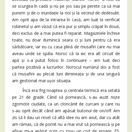
se scurgea în cadă și nu pe jos sau pe perete ca să mai
punem și de-o inundație la noi și la vecinul de dedesubt.
Am oprit apa de la intrarea în casă, am luat la verificat
robinetul și am văzut că era pur și simplu crăpat în două,
deci exclus de a mai putea fi reparat. Magazinele închise
toate, nu doar duminică seara ci și luni pentru că era
sărbătoare, iar eu cu casa plină de musafiri care nu mai
aveau unde se spăla. Noroc că la wc era alt circuit de
apă și s-a putut folosi în continuare – am luat deci
partea pozitivă a lucrurilor. Norocul numărul doi a fost
că musafirii au plecat luni dimineața și de una singură
am gestionat mai ușor situația.
Încă era frig noaptea și centrala termică era setată
pe 21 de grade. Când să pornească, s-au auzit niște
zgomote ciudate, ca un cloncănit de curcani și care nu
s-au oprit decât când am apăsat butonul de on/off. Am
zis să îi dau un reset că altă idee nu am avut, dar cu atât
am rămas, că de pornit nu a mai vrut să pornească și pe
afișaj mi-a apărut scris cu roșu un cod de eroare: F5.