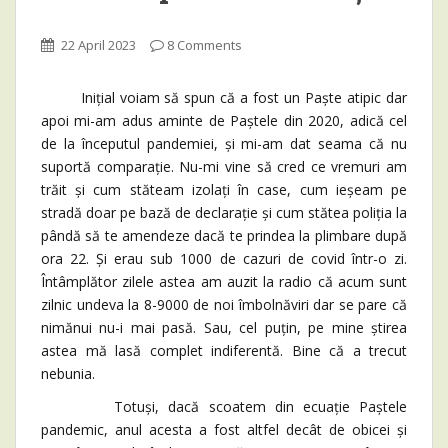
22 April 2023
8 Comments
Inițial voiam să spun că a fost un Paște atipic dar
apoi mi-am adus aminte de Paștele din 2020, adică cel
de la începutul pandemiei, și mi-am dat seama că nu
suportă comparație. Nu-mi vine să cred ce vremuri am
trăit și cum stăteam izolați în case, cum ieșeam pe
stradă doar pe bază de declarație și cum stătea poliția la
pândă să te amendeze dacă te prindea la plimbare după
ora 22. Și erau sub 1000 de cazuri de covid într-o zi.
Întâmplător zilele astea am auzit la radio că acum sunt
zilnic undeva la 8-9000 de noi îmbolnăviri dar se pare că
nimănui nu-i mai pasă. Sau, cel puțin, pe mine știrea
astea mă lasă complet indiferentă. Bine că a trecut
nebunia.
Totuși, dacă scoatem din ecuație Paștele
pandemic, anul acesta a fost altfel decât de obicei și