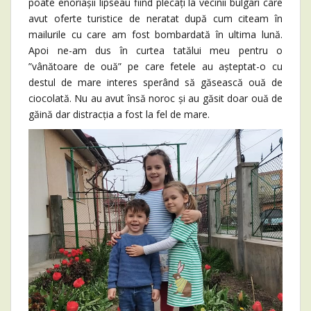
poate enoriașii lipseau fiind plecați la vecinii bulgari care
avut oferte turistice de neratat după cum citeam în
mailurile cu care am fost bombardată în ultima lună.
Apoi ne-am dus în curtea tatălui meu pentru o
”vânătoare de ouă” pe care fetele au așteptat-o cu
destul de mare interes sperând să găsească ouă de
ciocolată. Nu au avut însă noroc și au găsit doar ouă de
găină dar distracția a fost la fel de mare.