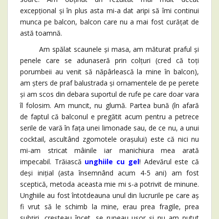
excepțional și în plus asta mi-a dat aripi să îmi continui
munca pe balcon, balcon care nu a mai fost curățat de
astă toamnă.
Am spălat scaunele și masa, am măturat praful și
penele care se adunaseră prin colțuri (cred că toți
porumbeii au venit să năpârlească la mine în balcon),
am șters de praf balustrada și ornamentele de pe perete
și am scos din debara suportul de rufe pe care doar vara
îl folosim. Am muncit, nu glumă. Partea bună (în afară
de faptul că balconul e pregătit acum pentru a petrece
serile de vară în fața unei limonade sau, de ce nu, a unui
cocktail, ascultând zgomotele orașului) este că nici nu
mi-am stricat mâinile iar manichiura mea arată
impecabil. Trăiască
unghiile cu gel
! Adevărul este că
deși inițial (asta însemnând acum 4-5 ani) am fost
sceptică, metoda aceasta mie mi s-a potrivit de minune.
Unghiile au fost întotdeauna unul din lucrurile pe care aș
fi vrut să le schimb la mine, erau prea fragile, prea
subțiri, creșteau încet, se rupeau ușor și nu am putut