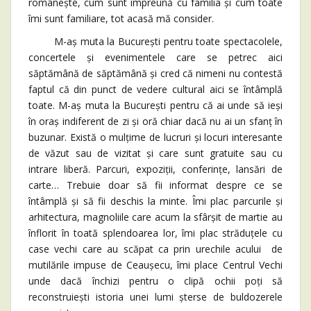
românește, cum sunt împreună cu familia și cum toate
îmi sunt familiare, tot acasă mă consider.
M-aș muta la București pentru toate spectacolele,
concertele și evenimentele care se petrec aici
săptămână de săptămână și cred că nimeni nu contestă
faptul că din punct de vedere cultural aici se întâmplă
toate. M-aș muta la București pentru că ai unde să ieși
în oraș indiferent de zi și oră chiar dacă nu ai un sfanț în
buzunar. Există o mulțime de lucruri și locuri interesante
de văzut sau de vizitat și care sunt gratuite sau cu
intrare liberă. Parcuri, expoziții, conferințe, lansări de
carte… Trebuie doar să fii informat despre ce se
întâmplă și să fii deschis la minte. Îmi plac parcurile și
arhitectura, magnoliile care acum la sfârșit de martie au
înflorit în toată splendoarea lor, îmi plac străduțele cu
case vechi care au scăpat ca prin urechile acului de
mutilările impuse de Ceaușecu, îmi place Centrul Vechi
unde dacă închizi pentru o clipă ochii poți să
reconstruiești istoria unei lumi șterse de buldozerele