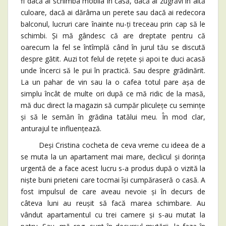
fi dacă ai schimba mobila în casă, dacă ai zugrăvi în altă
culoare, dacă ai dărâma un perete sau dacă ai redecora
balconul, lucruri care înainte nu-ți treceau prin cap să le
schimbi. Și mă gândesc că are dreptate pentru că
oarecum la fel se întîmplă când în jurul tău se discută
despre gătit. Auzi tot felul de rețete și apoi te duci acasă
unde încerci să le pui în practică. Sau despre grădinărit.
La un pahar de vin sau la o cafea totul pare așa de
simplu încât de multe ori după ce mă ridic de la masă,
mă duc direct la magazin să cumpăr pliculețe cu semințe
și să le semăn în grădina tatălui meu. În mod clar,
anturajul te influențează.
Deși Cristina cocheta de ceva vreme cu ideea de a
se muta la un apartament mai mare, declicul și dorința
urgentă de a face acest lucru s-a produs după o vizită la
niște buni prieteni care tocmai își cumpăraseră o casă. A
fost impulsul de care aveau nevoie și în decurs de
câteva luni au reușit să facă marea schimbare. Au
vândut apartamentul cu trei camere și s-au mutat la