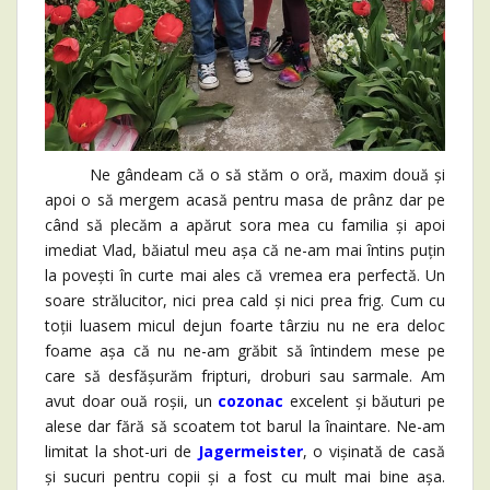
Ne gândeam că o să stăm o oră, maxim două și
apoi o să mergem acasă pentru masa de prânz dar pe
când să plecăm a apărut sora mea cu familia și apoi
imediat Vlad, băiatul meu așa că ne-am mai întins puțin
la povești în curte mai ales că vremea era perfectă. Un
soare strălucitor, nici prea cald și nici prea frig. Cum cu
toții luasem micul dejun foarte târziu nu ne era deloc
foame așa că nu ne-am grăbit să întindem mese pe
care să desfășurăm fripturi, droburi sau sarmale. Am
avut doar ouă roșii, un
cozonac
excelent și băuturi pe
alese dar fără să scoatem tot barul la înaintare. Ne-am
limitat la shot-uri de
Jagermeister
, o vișinată de casă
și sucuri pentru copii și a fost cu mult mai bine așa.