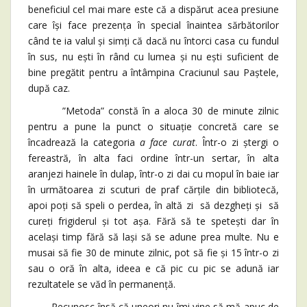
beneficiul cel mai mare este că a dispărut acea presiune
care își face prezența în special înaintea sărbătorilor
când te ia valul și simți că dacă nu întorci casa cu fundul
în sus, nu ești în rând cu lumea și nu ești suficient de
bine pregătit pentru a întâmpina Craciunul sau Paștele,
după caz.
”Metoda” constă în a aloca 30 de minute zilnic
pentru a pune la punct o situație concretă care se
încadrează la categoria
a face curat
. Într-o zi ștergi o
fereastră, în alta faci ordine într-un sertar, în alta
aranjezi hainele în dulap, într-o zi dai cu mopul în baie iar
în următoarea zi scuturi de praf cărțile din bibliotecă,
apoi poți să speli o perdea, în altă zi să dezgheți și să
cureți frigiderul și tot așa. Fără să te spetești dar în
același timp fără să lași să se adune prea multe. Nu e
musai să fie 30 de minute zilnic, pot să fie și 15 într-o zi
sau o oră în alta, ideea e că pic cu pic se adună iar
rezultatele se văd în permanență.
Recunosc însă că uneori nu îmi vine să mă apuc de