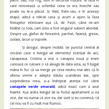
patru. Sau, mă rog, sunt în decursul mutării, la faza în
care renovează și schimbă ceea ce era învechit sau
poate nu le-a plăcut. Și Vlad, frate-său, e în aceeași
etapă, adică a ridicat casa și acum a ajuns la faza
finisajelor interioare așa că, de Paști, când ne-am
întâlnit cu toții, cam ăsta a fost singurul subiect abordat.
Despre uși, glafuri de fereastră, parchet, faianță, gresie,
izolații, lacuri și vopsele.
Și desigur, despre mobilă. Iar punctul central al
oricărei case e livingul iar elementul esențial de aici,
canapeaua. Cristina a vrut o canapea nouă și eram
curioasă ce culoare o să aleagă de data asta, aș fi băgat
mâna în foc că va merge pe ceva neutru mai ales că în
ultima vreme e adepta stilului scandinav dar, spre
surprinderea mea, și-a îndreptat atenția tot către
canapele verde smarald
, adică exact cum a avut
înainte. Așa arăta livingul de la fostul apartament și ea
zice, dar nu numai că zice ea, dar sunt și eu convinsă, că
cel nou va fi cu mult mai frumos.