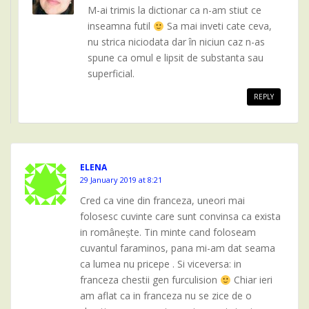
M-ai trimis la dictionar ca n-am stiut ce
inseamna futil
Sa mai inveti cate ceva,
nu strica niciodata dar în niciun caz n-as
spune ca omul e lipsit de substanta sau
superficial.
REPLY
ELENA
29 January 2019 at 8:21
Cred ca vine din franceza, uneori mai
folosesc cuvinte care sunt convinsa ca exista
in românește. Tin minte cand foloseam
cuvantul faraminos, pana mi-am dat seama
ca lumea nu pricepe . Si viceversa: in
franceza chestii gen furculision
Chiar ieri
am aflat ca in franceza nu se zice de o