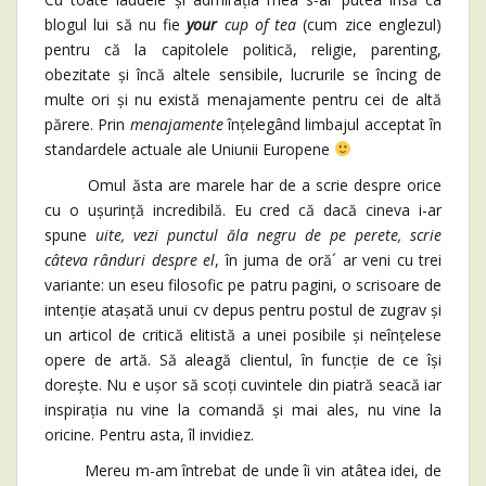
blogul lui să nu fie
your
cup of tea
(cum zice englezul)
pentru că la capitolele politică, religie, parenting,
obezitate și încă altele sensibile, lucrurile se încing de
multe ori și nu există menajamente pentru cei de altă
părere. Prin
menajamente
înțelegând limbajul acceptat în
standardele actuale ale Uniunii Europene
Omul ăsta are marele har de a scrie despre orice
cu o ușurință incredibilă. Eu cred că dacă cineva i-ar
spune
uite, vezi punctul ăla negru de pe perete, scrie
câteva rânduri despre el
, în juma de oră´ ar veni cu trei
variante: un eseu filosofic pe patru pagini, o scrisoare de
intenție atașată unui cv depus pentru postul de zugrav și
un articol de critică elitistă a unei posibile și neînțelese
opere de artă. Să aleagă clientul, în funcție de ce își
dorește. Nu e ușor să scoți cuvintele din piatră seacă iar
inspirația nu vine la comandă și mai ales, nu vine la
oricine. Pentru asta, îl invidiez.
Mereu m-am întrebat de unde îi vin atâtea idei, de