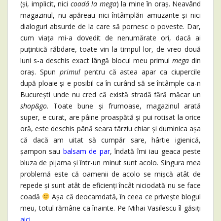
(și, implicit, nici
coadă la mega
) la mine în oraș. Neavând
magazinul, nu apăreau nici întâmplări amuzante și nici
dialoguri absurde de la care să pornesc o poveste. Dar,
cum viața mi-a dovedit de nenumărate ori, dacă ai
puțintică răbdare, toate vin la timpul lor, de vreo două
luni s-a deschis exact lângă blocul meu primul
mega
din
oraș. Spun
primul
pentru că astea apar ca ciupercile
după ploaie și e posibil ca în curând să se întâmple ca-n
București unde nu cred că există stradă fără măcar un
shop&go
. Toate bune și frumoase, magazinul arată
super, e curat, are pâine proaspătă și pui rotisat la orice
oră, este deschis până seara târziu chiar și duminica așa
că dacă am uitat să cumpăr sare, hârtie igienică,
șampon sau
balsam de par
, îndată îmi iau geaca peste
bluza de pijama și într-un minut sunt acolo. Singura mea
problemă este că oamenii de acolo se mișcă atât de
repede și sunt atât de eficienți încât niciodată nu se face
coadă
Așa că deocamdată, în ceea ce privește blogul
meu, totul rămâne ca înainte. Pe Mihai Vasilescu îl găsiți
aici
.