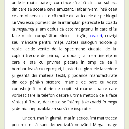
unde le mai scoate și cum face să aibă zilnic un subiect
din care să scoată ceva amuzant. Habar n-am, însă ceea
ce am observat este că multe din articolele de pe blogul
lui Vasilescu pornesc de la întâmplări petrecute la coadă
la
megaimaj
și am dedus că este magazinul în care el își
face micile cumpărături zilnice – țigări,
ceaiuri
, covrigi
sau mâncare pentru mâțe. Atâtea dialoguri ridicole și
replici acide venite de la specimene ciudate, de la
cupluri trecute de prima, a doua și a treia tinerețe în
care el stă cu privirea plecată în timp ce ea îl
bombardează cu reproșuri, hipsteri cu gleznele la vedere
și geantă din material textil, pițipoance manufacturate
din cap până-n picioare, mămici de parc cu vaste
cunoștințe în materie de copii și mame soacre care
vorbesc tare la telefon despre ultima metodă de a face
rântașul. Toate, dar toate se întâmplă
la coadă la mega
și de aici inepuizabila sa sursă de inspirație.
Uneori, mai în glumă, mai în serios, îmi mai trecea
prin minte că sunt defavorizată neavând Mega Image