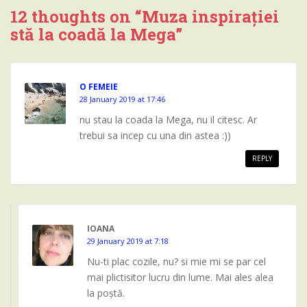
12 thoughts on “
Muza inspirației
stă la coadă la Mega
”
O FEMEIE
28 January 2019 at 17:46
nu stau la coada la Mega, nu il citesc. Ar
trebui sa incep cu una din astea :))
REPLY
IOANA
29 January 2019 at 7:18
Nu-ti plac cozile, nu? si mie mi se par cel
mai plictisitor lucru din lume. Mai ales alea
la poștă.