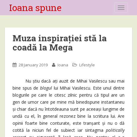
Ioana spune
TOGGLE
Muza inspirației stă la
coadă la Mega
28 January 2019
Ioana
Lifestyle
Nu știu dacă ați auzit de Mihai Vasilescu sau mai
bine spus de
blogul
lui Mihai Vasilescu. Este unul dintre
blogurile pe care le citesc zilnic pentru că tipul are un
gen de umor care pe mine mă binedispune instantaneu
și chiar dacă nu întotdeauna sunt pe aceeași lungime de
undă cu el, în general rezonez bine la scriitura lui. Are
opinii foarte bine conturate, este tranșant și nu o dă
cotită la niciun fel de subiect iar sintagma
politically