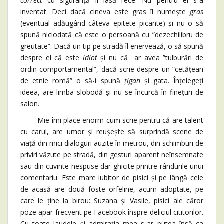
correct
cu siguranță îl lasă rece. Nu pentru el s-a
inventat. Deci dacă cineva este gras îl numește
gras
(eventual adăugând câteva epitete picante) și nu o să
spună niciodată că este o persoană cu ”dezechilibru de
greutate”. Dacă un tip pe stradă îl enervează, o să spună
despre el că este
idiot
și nu că ar avea ”tulburări de
ordin comportamental”, dacă scrie despre un ”cetățean
de etnie romă” o să-i spună
țigan
și gata. Înțelegeți
ideea, are limba slobodă și nu se încurcă în finețuri de
salon.
Mie îmi place enorm cum scrie pentru că are talent
cu carul, are umor și reușește să surprindă scene de
viață din mici dialoguri auzite în metrou, din schimburi de
priviri văzute pe stradă, din gesturi aparent neînsemnate
sau din cuvinte nespuse dar ghicite printre rândurile unui
comentariu. Este mare iubitor de pisici și pe lângă cele
de acasă are două foste orfeline, acum adoptate, pe
care le ține la birou: Suzana și Vasile, pisici ale căror
poze apar frecvent pe Facebook înspre deliciul cititorilor.
Cu toate laudele și admirația mea s-ar putea însă ca