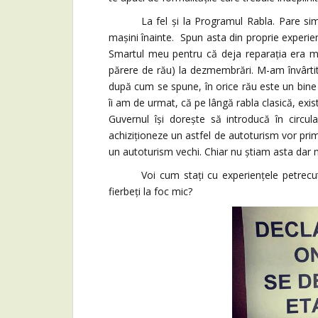
La fel și la Programul Rabla. Pare simpl
mașini înainte. Spun asta din proprie experie
Smartul meu pentru că deja reparația era m
părere de rău) la dezmembrări. M-am învârtit 
după cum se spune, în orice rău este un bine 
îi am de urmat, că pe lângă rabla clasică, exis
Guvernul își dorește să introducă în circula
achiziționeze un astfel de autoturism vor prim
un autoturism vechi. Chiar nu știam asta dar m
Voi cum stați cu experiențele petrecute onl
fierbeți la foc mic?