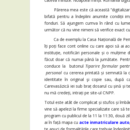
câteva minute. Noaptea minții. România digita
Părerea mea este că această ”digitalizare” 
bifată pentru a îndeplini anumite condiții
fonduri. Să ajungem cumva în rând cu lumea. R
următor că nu vine nimeni să verifice exact c
Ca de exemplu la Casa Națională de Pensii 
îți poți face cont online cu care apoi să ai ac
instituție, notificări personale și o mulțime
făcut doar că numai până la jumătate. Pentru 
conduce la butonul
Tiparire formular
pentr
personal
cu cererea printată și semnată la o
identitate în original şi copie sau, după ca
Carevasăzică iei sub braț dosarul cu șină și te
nu mă credeți, intrați pe site-ul CNPP.
Totul este atât de complicat și stufos și îmbâr
vine să apelezi la firme specializate care să t
program cu publicul de la 11 la 11:30, două zi
ai în față mapa cu
acte inmatriculare auto
te apuci de formalitățile care trebuie îndeplini