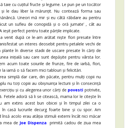
ă taie cu cuțitul fructe și legume. Le pun pe un tocător
și le dau liber la mărunțit. Nu contează forma sau
 mănâncă. Uneori mă mir și eu câtă răbdare au pentru
făcut un sufleu de conopidă și o oră jumate’ , cât au
 ieșit perfect pentru toate părțile implicate.
a venit după ce le-am arătat niște flori presate între
anisfestat un interes deosebit pentru petalele vechi de
lante în diverse stadii de uscare presate în cărți de
unea inițială sau care sunt depășite pentru vârsta lor.
em acum toate soiurile de frunze, fire de iarbă, flori,
e la iarnă o să facem mici tablouri și felicitări.
rea simplă dar care, din păcate, pentru mulți copii nu
lu nu toți copiii au obișnuința lecturii și în consecință
xercițiu și cu alegerea unor cărți de
povesti
potrivite,
ică. Fetele adoră să li se citească, mama lor le citește în
eu am extins acest bun obicei și în timpul zilei ca o
m în casă lucrurile decurg foarte bine și cu spor. Am
d însă acolo erau atâția stimuli externi încât nici măcar
tea mea de
Joe Dispenza
primită cadou de ziua mea