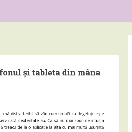
efonul și tableta din mâna
ă distra teribil să văd cum umblă cu degetuțele pe
erv câtă dexteritate au. Ca să nu mai spun de intuiția
ă treacă de la o aplicație la alta cu mai multă ușurință