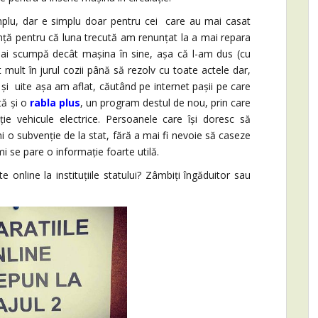
u, dar e simplu doar pentru cei care au mai casat
nță pentru că luna trecută am renunțat la a mai repara
ai scumpă decât mașina în sine, așa că l-am dus (cu
mult în jurul cozii până să rezolv cu toate actele dar,
și uite așa am aflat, căutând pe internet pașii pe care
tă și o
rabla plus
, un program destul de nou, prin care
ție vehicule electrice. Persoanele care își doresc să
i o subvenție de la stat, fără a mai fi nevoie să caseze
i se pare o informație foarte utilă.
ine la instituțiile statului? Zâmbiți îngăduitor sau