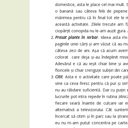
domestice, asta le place cel mai mult. S
o banană sau câteva felii de pepene 
mărimea pentru că în final tot ele le
această activitate. Zilele trecute am 
ciopârțit conopida nu le-am auzit gura. A
Presat plante în ierbar
. Ideea asta mi-
paginile unei cărți și am văzut că au m
câteva zeci de ani. Așa că acum avem p
colorat care deja și-au îndeplinit misi
Adevărul e că au ieșit chiar bine și av
floricele și chiar crenguțe subțiri din car
Citit
. Asta e o activitate care poate pă
vine ca ceva firesc pentru că pur și simp
nu au răbdare suficientă. Dar cu puțin e
lucrurile pot intra repede în rutina ziln
fiecare seară înainte de culcare iar 
alternativă a televizorului. Cât sunte
încercat să citim și în parc sau la ștran
eu nu m-am putut concentra pe car