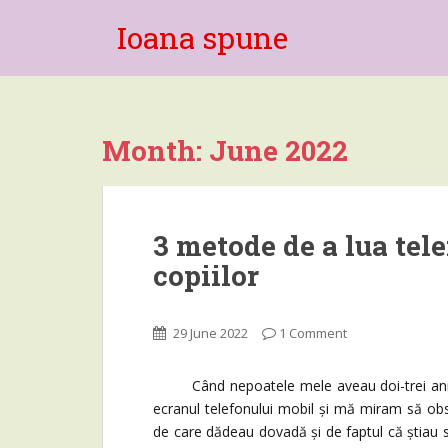
Ioana spune
Month:
June 2022
3 metode de a lua tel
copiilor
29 June 2022
1 Comment
Când nepoatele mele aveau doi-trei ani, m
ecranul telefonului mobil și mă miram să obs
de care dădeau dovadă și de faptul că știau s