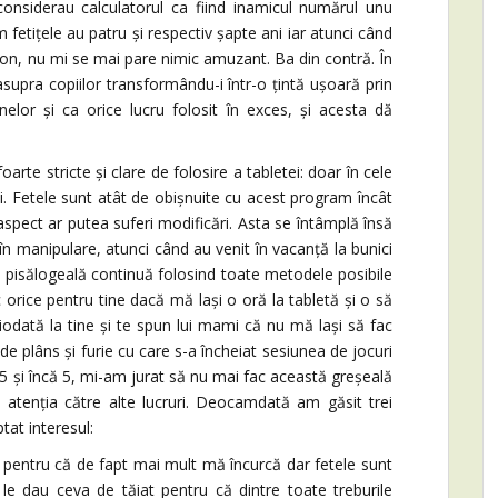
considerau calculatorul ca fiind inamicul numărul unu
fetițele au patru și respectiv șapte ani iar atunci când
efon, nu mi se mai pare nimic amuzant. Ba din contră. În
upra copiilor transformându-i într-o țintă ușoară prin
nelor și ca orice lucru folosit în exces, și acesta dă
te stricte și clare de folosire a tabletei: doar în cele
. Fetele sunt atât de obișnuite cu acest program încât
spect ar putea suferi modificări. Asta se întâmplă însă
 în manipulare, atunci când au venit în vacanță la bunici
o pisălogeală continuă folosind toate metodele posibile
 orice pentru tine dacă mă lași o oră la tabletă și o să
ciodată la tine și te spun lui mami că nu mă lași să fac
de plâns și furie cu care s-a încheiat sesiunea de jocuri
ă 5 și încă 5, mi-am jurat să nu mai fac această greșeală
a atenția către alte lucruri. Deocamdată am găsit trei
tat interesul:
e pentru că de fapt mai mult mă încurcă dar fetele sunt
le dau ceva de tăiat pentru că dintre toate treburile