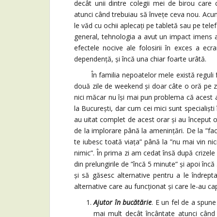
decât unii dintre colegii mei de birou care 
atunci când trebuiau să învețe ceva nou. Acum 
le văd cu ochii aplecați pe tabletă sau pe tel
general, tehnologia a avut un impact imens as
efectele nocive ale folosirii în exces a ecra
dependență, și încă una chiar foarte urâtă.
În familia nepoatelor mele există reguli foar
două zile de weekend și doar câte o oră pe zi
nici măcar nu își mai pun problema că acest a
la București, dar cum cei mici sunt specialiști
au uitat complet de acest orar și au început 
de la implorare până la amenințări. De la ”fac
te iubesc toată viața” până la ”nu mai vin ni
nimic”. În prima zi am cedat însă după crizele 
din prelungirile de ”încă 5 minute” și apoi înc
și să găsesc alternative pentru a le îndrept
alternative care au funcționat și care le-au cap
Ajutor în bucătărie
. E un fel de a spun
mai mult decât încântate atunci când 