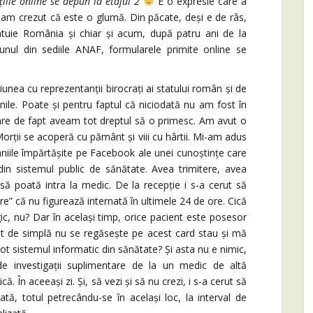
țiile online se depun la etajul 2
E o expresie care a
mp am crezut că este o glumă. Din păcate, deși e de râs,
ântuie România și chiar și acum, după patru ani de la
la unul din sediile ANAF, formularele primite online se
a cu reprezentanții birocrați ai statului român și de
nile. Poate și pentru faptul că niciodată nu am fost în
are de fapt aveam tot dreptul să o primesc. Am avut o
orții se acoperă cu pământ și viii cu hârtii. Mi-am adus
niile împărtășite pe Facebook ale unei cunoștințe care
in sistemul public de sănătate. Avea trimitere, avea
ă poată intra la medic. De la recepție i s-a cerut să
e” că nu figurează internată în ultimele 24 de ore. Cică
gic, nu? Dar în același timp, orice pacient este posesor
ât de simplă nu se regăsește pe acest card stau și mă
ot sistemul informatic din sănătate? Și asta nu e nimic,
e investigații suplimentare de la un medic de altă
că. În aceeași zi. Și, să vezi și să nu crezi, i s-a cerut să
tă, totul petrecându-se în același loc, la interval de