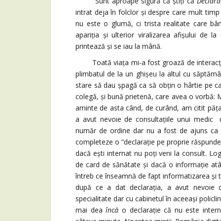
Sunt aproape sigură că știți că
Declara
intrat deja în folclor și despre care mult ti
nu este o glumă, ci trista realitate care b
apariția și ulterior viralizarea afișului de 
printează și se iau la mână.
Toată viața mi-a fost groază de interacțiune
plimbatul de la un ghișeu la altul cu săptămâ
stare să dau șpagă ca să obțin o hârtie pe c
colegă, și bună prietenă, care avea o vorbă: M
aminte de asta când, de curând, am citit păța
a avut nevoie de consultațiile unui medic d
număr de ordine dar nu a fost de ajuns ca s
completeze o ”declarație pe proprie răspunder
dacă ești internat nu poți veni la consult. Lo
de card de sănătate și dacă o informație at
întreb ce înseamnă de fapt informatizarea și t
după ce a dat declarația, a avut nevoie d
specialitate dar cu cabinetul în aceeași policlini
mai dea
încă
o declarație că nu este interna