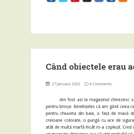
Când obiectele erau 
27 January 2023
6 Comments
Am fost azi la magazinul chinezesc să cau
pentru brioșe. Bineînțeles că am găsit ceea c
pentru chiuveta din baie, o față de masă 
creioane colorate, o pungă cu ace de sigura
atât de multă marfă încât m-a copleșit. Cred c
un magazin chinezesc așa că știți probabil că 