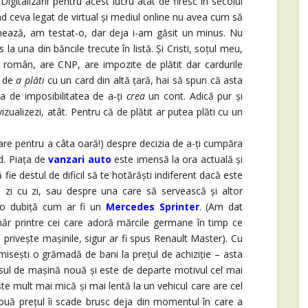
Digitalizării pentru acest lucru atât de firesc în secolul
nd ceva legat de virtual și mediul online nu avea cum să
onează, am testat-o, dar deja i-am găsit un minus. Nu
 la una din băncile trecute în listă. Și Cristi, soțul meu,
n român, are CNP, are impozite de plătit dar cardurile
a de
a plăti
cu un card din altă țară, hai să spun că asta
ba de imposibilitatea de a-ți
crea
un cont. Adică pur și
vizualizezi, atât. Pentru că de plătit ar putea plăti cu un
oare pentru a câta oară!) despre decizia de a-ți cumpăra
. Piața de
vanzari auto
este imensă la ora actuală și
 fie destul de dificil să te hotărăști indiferent dacă este
 zi cu zi, sau despre una care să servească și altor
 o dubiță cum ar fi un
Mercedes Sprinter
. (Am dat
r printre cei care adoră mărcile germane în timp ce
 privește mașinile, sigur ar fi spus Renault Master). Cu
sești o grămadă de bani la prețul de achiziție – asta
osul de mașină nouă și este de departe motivul cel mai
te mult mai mică și mai lentă la un vehicul care are cel
nouă prețul îi scade brusc deja din momentul în care a