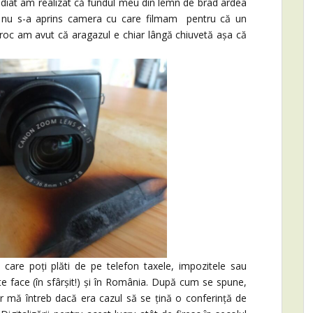
ediat am realizat că fundul meu din lemn de brad ardea
 nu s-a aprins camera cu care filmam pentru că un
roc am avut că aragazul e chiar lângă chiuvetă așa că
in care poți plăti de pe telefon taxele, impozitele sau
e face (în sfârșit!) și în România. După cum se spune,
r mă întreb dacă era cazul să se țină o conferință de