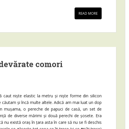
READ MORE
adevărate comori
t niște elastic la metru și niște forme din silicon
e căutam și încă multe altele. Adică am mai luat un dop
din mușama, o pereche de papuci de casă, un set de
nță de diverse mărimi și două perechi de șosete. Era
ă nu există oraș în țara asta în care să nu se fi deschis
acolo se găsește tot ceea ce îți trece (și ce
nu
îți trece)