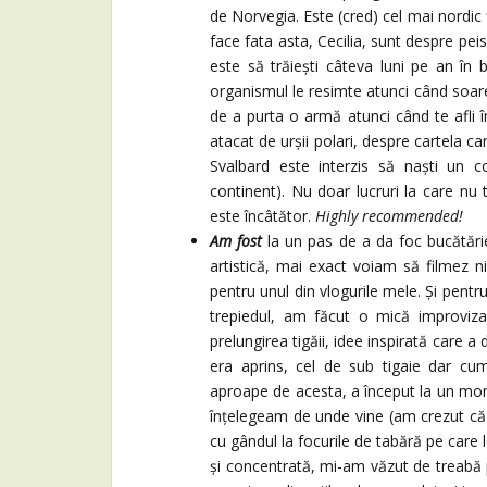
de Norvegia. Este (cred) cel mai nordic ț
face fata asta, Cecilia, sunt despre pei
este să trăiești câteva luni pe an în 
organismul le resimte atunci când soare
de a purta o armă atunci când te afli în 
atacat de urșii polari, despre cartela c
Svalbard este interzis să naști un c
continent). Nu doar lucruri la care nu 
este încâtător.
Highly recommended!
Am fost
la un pas de a da foc bucătări
artistică, mai exact voiam să filmez 
pentru unul din vlogurile mele. Și pentr
trepiedul, am făcut o mică improvi
prelungirea tigăii, idee inspirată care a
era aprins, cel de sub tigaie dar c
aproape de acesta, a început la un mo
înțelegeam de unde vine (am crezut că d
cu gândul la focurile de tabără pe care l
și concentrată, mi-am văzut de treabă 