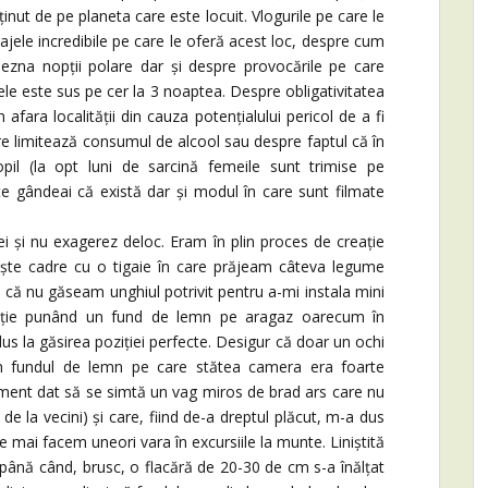
inut de pe planeta care este locuit. Vlogurile pe care le
sajele incredibile pe care le oferă acest loc, despre cum
bezna nopții polare dar și despre provocările pe care
le este sus pe cer la 3 noaptea. Despre obligativitatea
afara localității din cauza potențialului pericol de a fi
are limitează consumul de alcool sau despre faptul că în
opil (la opt luni de sarcină femeile sunt trimise pe
te gândeai că există dar și modul în care sunt filmate
ei și nu exagerez deloc. Eram în plin proces de creație
niște cadre cu o tigaie în care prăjeam câteva legume
u că nu găseam unghiul potrivit pentru a-mi instala mini
zație punând un fund de lemn pe aragaz oarecum în
 dus la găsirea poziției perfecte. Desigur că doar un ochi
um fundul de lemn pe care stătea camera era foarte
ment dat să se simtă un vag miros de brad ars care nu
e la vecini) și care, fiind de-a dreptul plăcut, m-a dus
e mai facem uneori vara în excursiile la munte. Liniștită
până când, brusc, o flacără de 20-30 de cm s-a înălțat