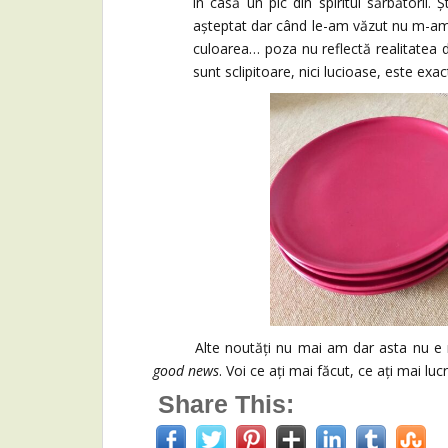
în casă un pic din spiritul sărbătorii
așteptat dar când le-am văzut nu m-am 
culoarea… poza nu reflectă realitatea 
sunt sclipitoare, nici lucioase, este e
Alte noutăți nu mai am dar asta nu e ne
good news
. Voi ce ați mai făcut, ce ați mai luc
Share This: