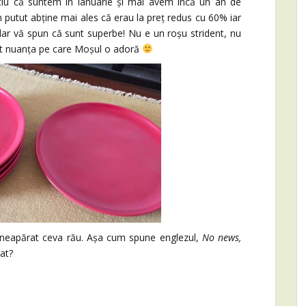
. Știu că suntem în ianuarie și mai avem încă un an de
putut abține mai ales că erau la preț redus cu 60% iar
dar vă spun că sunt superbe! Nu e un roșu strident, nu
xact nuanța pe care Moșul o adoră
apărat ceva rău. Așa cum spune englezul,
No news,
rat?