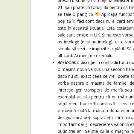
presă cu surle și trâmbițe la Ministerul 
21. Sau poate că totuși da pentru că fii
se taie o panglică
Aplicația funcți
poți să îți faci cont dacă nu ai card emis
este în această situație. Este cetățea
sale sunt emise in UK. Și nu este vorb
aș înțelege (deși nu înțeleg), este vor
simplu să vezi ce impozite ai plătit. Să 
alt card. Al meu, de exemplu.
Am încins
o discuție în contradictoriu (
o mașină nouă versus una second hand
dacă nu știi exact ceea ce vrei, poate să
vorba despre o mașină de familie, de
interese gen transport de marfă sau
exemplul acesta pentru că eu mă numă
soțul meu, francofil convins în ceea ce
o mașină luată la mâna a doua economi
desigur dacă poți supraviețui fără mir
important dar și deprecierea valorică es
puțin trei ani. Se știe că la o mașină 