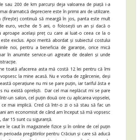
zile sau 200 de km parcurși deja valoarea de piață i-a
ai dramatică depreciere este în primii ani de utilizare.
 (firește) continuă să meargă în jos, panta este mult
e euro, veche de 5 ani, o folosești un an și dacă o
cu aproape același preț cu care ai luat-o ceea ce la o
este exclus. Apoi merită abordat și subiectul costului
așinile noi, pentru a beneficia de garanție, orice mică
oar în anumite service-uri agreate de dealeri și unde
istracție.
e toată afacerea asta mă costă 12 lei pentru că îmi
vopsesc la mine acasă. Nu e vorba de zgârcenie, deși
eastă operațiune nu mi se pare puțin, iar tariful ăsta e
us nu există opreliști. Dar cel mai neplăcut mi se pare
într-un salon, cel puțin două ore cu aplicarea vopselei,
 ce mai implică. Cred că într-o zi o să stau să fac un
i bani am economisit de când am început să mă vopsesc
, dar 15 sunt cu siguranță.
 care le caut în magazinele fizice și în online de cel puțin
 în perioada pregătirilor pentru Crăciun și care să aducă