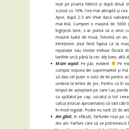
ieșit pe poarta fabricii și după două 
scăzut cu 10%. Cea mai abruptă și cea m
Apoi, după 2-3 ani chiar dacă valoarea
mai lină. Cumperi o mașină de 5000 d
îngrijești bine, s-ar putea să o vinzi 
mașină luată de nouă, folosită un an, 
întreținerii știut fiind faptul că la m
reparație sau revizie trebuie făcută d
tarifele urcă până la cer. Alți bani, altă d
M-am vopsit
. Pe păr, evident
Pe min
cumpăr vopsea din supermarket și mă 
să dau cel puțin o sută de lei pentru ac
undeva la limita de jos. Pentru că în s
timpul de așteptare pe care l-aș pierde 
cu spălatul pe cap, uscatul și tot ceea
calcul (măcar aproximativ) să văd câț
în mod regulat. Poate nu sunt 20 de ani
Am găsit
, în sfârșit!, farfuriile roșii pe
doi ani. Farfurii care să se potrivească