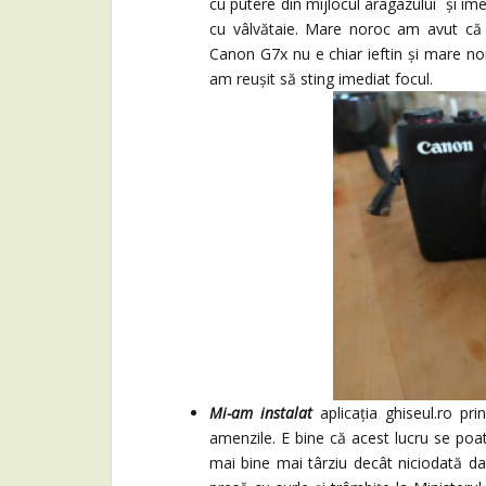
cu putere din mijlocul aragazului și im
cu vâlvătaie. Mare noroc am avut că
Canon G7x nu e chiar ieftin și mare no
am reușit să sting imediat focul.
Mi-am instalat
aplicația ghiseul.ro pr
amenzile. E bine că acest lucru se poat
mai bine mai târziu decât niciodată da