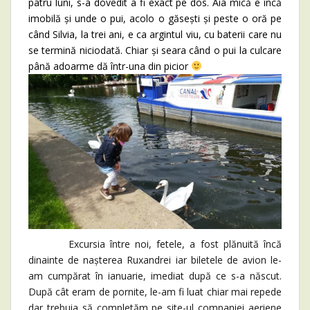
patru luni, s-a dovedit a fi exact pe dos. Aia mică e încă
imobilă și unde o pui, acolo o găsești și peste o oră pe
când Silvia, la trei ani, e ca argintul viu, cu baterii care nu
se termină niciodată. Chiar și seara când o pui la culcare
până adoarme dă într-una din picior
Excursia între noi, fetele, a fost plănuită încă
dinainte de nașterea Ruxandrei iar biletele de avion le-
am cumpărat în ianuarie, imediat după ce s-a născut.
După cât eram de pornite, le-am fi luat chiar mai repede
dar trebuia să completăm pe site-ul companiei aeriene