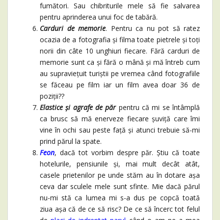
fumători. Sau chibriturile mele să fie salvarea
pentru aprinderea unui foc de tabără.
Carduri de memorie
. Pentru ca nu pot să ratez
ocazia de a fotografia și filma toate pietrele și toți
norii din câte 10 unghiuri fiecare. Fără carduri de
memorie sunt ca și fără o mână și mă întreb cum
au supraviețuit turiștii pe vremea când fotografiile
se făceau pe film iar un film avea doar 36 de
poziții??
Elastice și agrafe de păr
pentru că mi se întâmplă
ca brusc să mă enerveze fiecare șuviță care îmi
vine în ochi sau peste față și atunci trebuie să-mi
prind părul la spate.
Feon
, dacă tot vorbim despre păr. Știu că toate
hotelurile, pensiunile și, mai mult decât atât,
casele prietenilor pe unde stăm au în dotare așa
ceva dar sculele mele sunt sfinte. Mie dacă părul
nu-mi stă ca lumea mi s-a dus pe copcă toată
ziua așa că de ce să risc? De ce să încerc tot felul