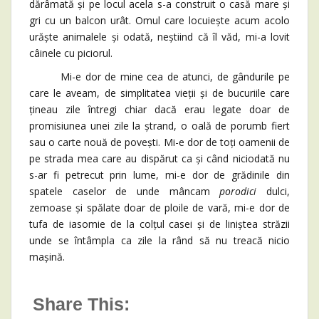
dărâmată și pe locul acela s-a construit o casă mare și
gri cu un balcon urât. Omul care locuiește acum acolo
urăște animalele și odată, neștiind că îl văd, mi-a lovit
câinele cu piciorul.
Mi-e dor de mine cea de atunci, de gândurile pe
care le aveam, de simplitatea vieții și de bucuriile care
țineau zile întregi chiar dacă erau legate doar de
promisiunea unei zile la ștrand, o oală de porumb fiert
sau o carte nouă de povești. Mi-e dor de toți oamenii de
pe strada mea care au dispărut ca și când niciodată nu
s-ar fi petrecut prin lume, mi-e dor de grădinile din
spatele caselor de unde mâncam
porodici
dulci,
zemoase și spălate doar de ploile de vară, mi-e dor de
tufa de iasomie de la colțul casei și de liniștea străzii
unde se întâmpla ca zile la rând să nu treacă nicio
mașină.
Share This: