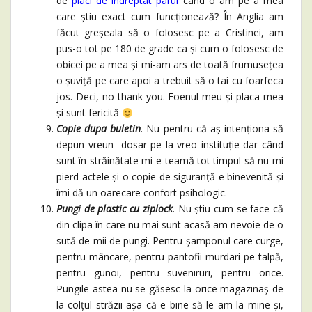
de
placi de indreptat parul
când o am pe a mea
care știu exact cum funcționează? În Anglia am
făcut greșeala să o folosesc pe a Cristinei, am
pus-o tot pe 180 de grade ca și cum o folosesc de
obicei pe a mea și mi-am ars de toată frumusețea
o șuviță pe care apoi a trebuit să o tai cu foarfeca
jos. Deci, no thank you. Foenul meu și placa mea
și sunt fericită
Copie dupa buletin
. Nu pentru că aș intenționa să
depun vreun dosar pe la vreo instituție dar când
sunt în străinătate mi-e teamă tot timpul să nu-mi
pierd actele și o copie de siguranță e binevenită și
îmi dă un oarecare confort psihologic.
Pungi de plastic cu ziplock
. Nu știu cum se face că
din clipa în care nu mai sunt acasă am nevoie de o
sută de mii de pungi. Pentru șamponul care curge,
pentru mâncare, pentru pantofii murdari pe talpă,
pentru gunoi, pentru suveniruri, pentru orice.
Pungile astea nu se găsesc la orice magazinaș de
la colțul străzii așa că e bine să le am la mine și,