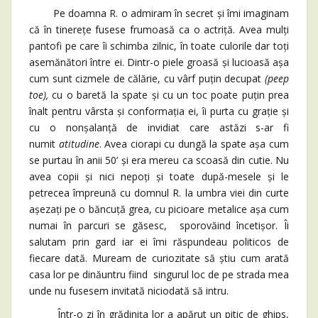
Pe doamna R. o admiram în secret și îmi imaginam
că în tinerețe fusese frumoasă ca o actriță. Avea mulți
pantofi pe care îi schimba zilnic, în toate culorile dar toți
asemănători între ei. Dintr-o piele groasă și lucioasă așa
cum sunt cizmele de călărie, cu vârf puțin decupat
(peep
toe),
cu o baretă la spate și cu un toc poate puțin prea
înalt pentru vârsta și conformația ei, îi purta cu grație și
cu o nonșalanță de invidiat care astăzi s-ar fi
numit
atitudine
. Avea ciorapi cu dungă la spate așa cum
se purtau în anii 50’ și era mereu ca scoasă din cutie. Nu
avea copii și nici nepoți și toate după-mesele și le
petrecea împreună cu domnul R. la umbra viei din curte
așezați pe o băncuță grea, cu picioare metalice așa cum
numai în parcuri se găsesc, sporovăind încetișor. Îi
salutam prin gard iar ei îmi răspundeau politicos de
fiecare dată. Muream de curiozitate să știu cum arată
casa lor pe dinăuntru fiind singurul loc de pe strada mea
unde nu fusesem invitată niciodată să intru.
Într-o zi în grădinița lor a apărut un pitic de ghips,