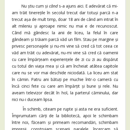
Nu știu cum și
când
s-a ajuns aici. E adevărat că mi-
am trăit tinerețile în secolul trecut dar totuși parcă n-a
trecut așa de mult timp, doar 18 ani de când am intrat în
alt mileniu și aproape nimic nu mai e de recunoscut.
Când mă gândesc la anii de liceu, la felul în care
gândeam și trăiam parcă văd un film. Stau pe margine și
privesc personajele și nu-mi vine să cred că tot ceea ce
văd am trăit cu adevărat, nu-mi vine să cred că oamenii
cu care împărțeam experiențele de zi cu zi au dispărut
cu totul din viața mea și că am încheiat atâtea capitole
care nu se vor mai deschide niciodată. La liceu am stat
în cămin. Patru ani bătuți pe muchie într-o cameră cu
încă cinci fete cu care am împărțit și bune și rele. Nu
aveam televizor decât în hol, la parterul căminului, dar
nici nu-i duceam lipsa.
În schimb, citeam pe rupte și asta ne era suficient.
Împrumutam cărți de la bibliotecă, apoi le schimbam
între noi, făceam și primeam recomandări, schimbam
impresii, construiam scenarii paralele, încercam să