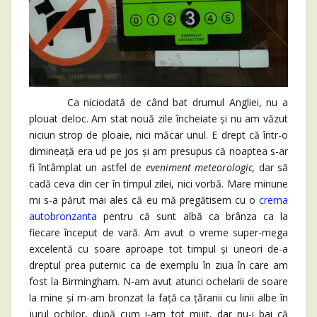
Ca niciodată de când bat drumul Angliei, nu a
plouat deloc. Am stat nouă zile încheiate și nu am văzut
niciun strop de ploaie, nici măcar unul. E drept că într-o
dimineață era ud pe jos și am presupus că noaptea s-ar
fi întâmplat un astfel de
eveniment meteorologic,
dar să
cadă ceva din cer în timpul zilei, nici vorbă. Mare minune
mi s-a părut mai ales că eu mă pregătisem cu o
crema
autobronzanta
pentru că sunt albă ca brânza ca la
fiecare început de vară. Am avut o vreme super-mega
excelentă cu soare aproape tot timpul și uneori de-a
dreptul prea puternic ca de exemplu în ziua în care am
fost la Birmingham. N-am avut atunci ochelarii de soare
la mine și m-am bronzat la față ca țăranii cu linii albe în
jurul ochilor, după cum i-am tot mijit, dar nu-i bai că