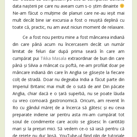
data nașterii pe care nu aveam cum s-o știm dinainte
Ne-am făcut o mulțime de planuri care ne-au ieșit mai
mult decât bine iar excursia a fost o reușită deplină cu
toate că, practic, nu am avut niciun moment de relaxare.
Ce a fost nou pentru mine a fost mâncarea indiană
din care până acum nu încercasem decât un număr
limitat de feluri dar după prima seară în care am
cumpărat pui
Tikka Masala
extraordinar de bun din care
până și Silvia a mâncat cu poftă, ne-am profilat doar pe
mâncare indiană din care în Anglia se găsește la fiecare
colț de stradă. Doar nu degeaba India a făcut parte din
Imperiul Britanic mai mult de o sută de ani! Din păcate
Anglia, chiar dacă e o țară superbă, nu se poate lăuda
cu vreo comoară gastronomică. Oricum, am revenit în
Ro cu gândul măreț de a încerca să gătesc și eu ceva
preparate indiene iar pentru asta mi-am cumpărat tot
soiul de condimente care acolo se găsesc în cantități
mari și la prețuri mici. Să vedem ce-o să iasă pentru că
de rețete nu duc lipsă, YouTube-ul fiind plin de tutoriale