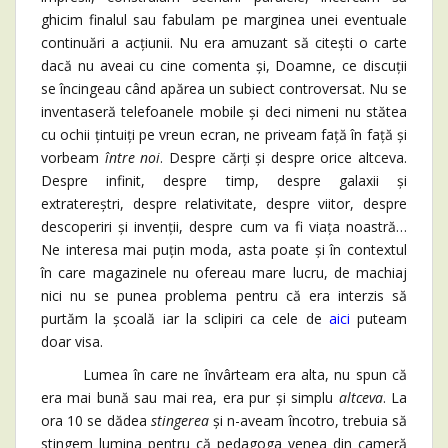
ghicim finalul sau fabulam pe marginea unei eventuale
continuări a acțiunii. Nu era amuzant să citești o carte
dacă nu aveai cu cine comenta și, Doamne, ce discuții
se încingeau când apărea un subiect controversat. Nu se
inventaseră telefoanele mobile și deci nimeni nu stătea
cu ochii țintuiți pe vreun ecran, ne priveam față în față și
vorbeam
între noi
. Despre cărți și despre orice altceva.
Despre infinit, despre timp, despre galaxii și
extratereștri, despre relativitate, despre viitor, despre
descoperiri și invenții, despre cum va fi viața noastră…
Ne interesa mai puțin moda, asta poate și în contextul
în care magazinele nu ofereau mare lucru, de machiaj
nici nu se punea problema pentru că era interzis să
purtăm la școală iar la sclipiri ca cele de
aici
puteam
doar visa.
Lumea în care ne învârteam era alta, nu spun că
era mai bună sau mai rea, era pur și simplu
altceva
. La
ora 10 se dădea
stingerea
și n-aveam încotro, trebuia să
stingem lumina pentru că pedagoga venea din cameră