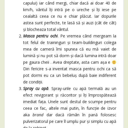
capului) iar când mergi, chiar dacă ai doar 40 de
km/h, vântul îți intră pe o ureche și îți iese pe
cealaltă ceea ce nu e chiar plăcut. Iar dopurile
astea sunt perfecte, te lasă să și auzi (cât de cât)
și blocheaza total vântul.
Masca pentru ochi
. Pe vremea când mergeam la
tot felul de traininguri și team-buildinguri colega
mea de cameră îmi spunea că eu mă vaiet de
lumină și nu pot să dorm și dacă lumina intră doar
pe gaura cheii . Avea dreptate, asta cam așa e
Din fericire s-a inventat masca pentru ochi ca să
pot dormi eu ca un bebeluș după baie indiferent
de condiții.
Spray cu apă
. Spray-urile cu apă termală au un
efect revigorant și răcoritor și îți împrospătează
imediat fața. Unele sunt destul de scumpe pentru
ceea ce fac, altele mai putin, în funcție de izvor
aka
brand
dar dacă rămân în pană folosesc
pulverizatorul pe care îl umplu pur și simplu cu apă
de la robinet.