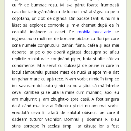
cu fir de bumbac roșu. Mi s-a părut foarte frumoasă
casa lor iar îngrămădeala de lucruri mă atrăgea ca pe o
coțofană, un ciob de oglindă. Din păcate tanti R. nu m-a
lăsat să explorez comorile și m-a chemat după ea în
cealaltă încăpere a casei. Pe
mobila bucatarie
se
înghesuiau o mulțime de borcane pictate cu flori pe care
scria numele conținutului: zahăr, făină, cafea și așa mai
departe iar pe o policioară agățată deasupra se aflau
replicile miniaturale conținând piper, boia și alte câteva
condimente. M-a servit cu dulceață de prune în care în
locul sâmburelui pusese miez de nucă și apoi mi-a dat
un pahar mare cu apă rece. N-am vorbit nimic în timp ce
îmi savuram dulceața și nici ea nu a știut să mă întrebe
ceva. Zâmbea și se uita la mine cum mănânc, apoi eu
am mulțumit și am zbughit-o spre casă. A fost singura
dată când m-a invitat înăuntru și nici nu am mai vorbit
vreodată ceva în afară de salutul obișnuit pe care îl
dădeam tuturor vecinilor. Domnul și doamna R. s-au
stins aproape în același timp iar căsuța lor a fost