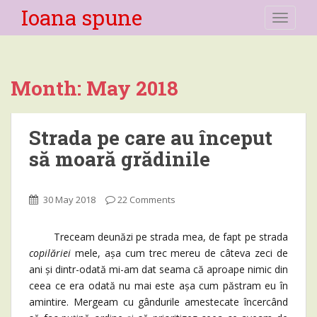
Ioana spune
TOGGLE
Month:
May 2018
Strada pe care au început
să moară grădinile
30 May 2018
22 Comments
Treceam deunăzi pe strada mea, de fapt pe strada
copilăriei
mele, așa cum trec mereu de câteva zeci de
ani și dintr-odată mi-am dat seama că aproape nimic din
ceea ce era odată nu mai este așa cum păstram eu în
amintire. Mergeam cu gândurile amestecate încercând