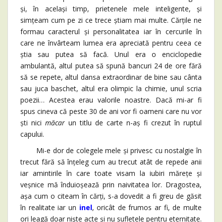
și, în același timp, prietenele mele inteligente, și
simțeam cum pe zi ce trece știam mai multe. Cărțile ne
formau caracterul și personalitatea iar în cercurile în
care ne învârteam lumea era apreciată pentru ceea ce
știa sau putea să facă. Unul era o enciclopedie
ambulantă, altul putea să spună bancuri 24 de ore fără
să se repete, altul dansa extraordinar de bine sau cânta
sau juca baschet, altul era olimpic la chimie, unul scria
poezii… Acestea erau valorile noastre. Dacă mi-ar fi
spus cineva că peste 30 de ani vor fi oameni care nu vor
ști nici
măcar
un titlu de carte n-aș fi crezut în ruptul
capului.
Mi-e dor de colegele mele și privesc cu nostalgie în
trecut fără să înțeleg cum au trecut atât de repede anii
iar amintirile în care toate visam la iubiri mărețe și
veșnice mă înduioșează prin naivitatea lor. Dragostea,
așa cum o citeam în cărți, s-a dovedit a fi greu de găsit
în realitate iar un
inel
, oricât de frumos ar fi, de multe
ori leagă doar niște acte și nu sufletele pentru eternitate.