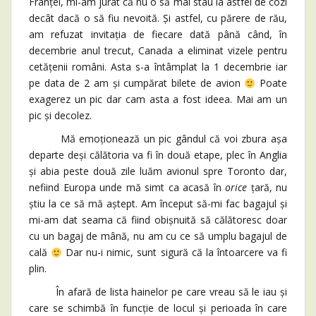
Franței, mi-am jurat că nu o să mai stau la astfel de cozi
decât dacă o să fiu nevoită. Și astfel, cu părere de rău,
am refuzat invitația de fiecare dată până când, în
decembrie anul trecut, Canada a eliminat vizele pentru
cetățenii români. Asta s-a întâmplat la 1 decembrie iar
pe data de 2 am și cumpărat bilete de avion
Poate
exagerez un pic dar cam asta a fost ideea. Mai am un
pic și decolez.
Mă emoționează un pic gândul că voi zbura așa
departe deși călătoria va fi în două etape, plec în Anglia
și abia peste două zile luăm avionul spre Toronto dar,
nefiind Europa unde mă simt ca acasă în
orice
țară, nu
știu la ce să mă aștept. Am început să-mi fac bagajul și
mi-am dat seama că fiind obișnuită să călătoresc doar
cu un bagaj de mână, nu am cu ce să umplu bagajul de
cală
Dar nu-i nimic, sunt sigură că la întoarcere va fi
plin.
În afară de lista hainelor pe care vreau să le iau și
care se schimbă în funcție de locul și perioada în care