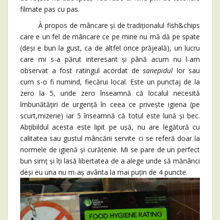
filmate pas cu pas.
À propos de mâncare și de tradiționalul fish&chips
care e un fel de mâncare ce pe mine nu mă dă pe spate
(deși e bun la gust, ca de altfel orice prăjeală), un lucru
care mi s-a părut interesant și până acum nu l-am
observat a fost ratingul acordat de
sanepidul
lor sau
cum s-o fi numind, fiecărui local. Este un punctaj de la
zero la 5, unde zero înseamnă că localul necesită
îmbunătățiri de urgență în ceea ce privește igiena (pe
scurt,mizerie) iar 5 înseamnă că totul este lună și bec.
Abțibildul acesta este lipit pe ușă, nu are legătură cu
calitatea sau gustul mâncării servite ci se referă doar la
normele de igienă și curățenie. Mi se pare de un perfect
bun simț și îți lasă libertatea de a alege unde să mănânci
deși eu una nu m-aș avânta la mai puțin de 4 puncte.