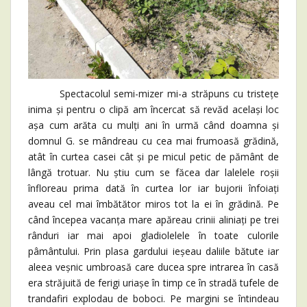
Spectacolul semi-mizer mi-a străpuns cu tristețe
inima și pentru o clipă am încercat să revăd același loc
așa cum arăta cu mulți ani în urmă când doamna și
domnul G. se mândreau cu cea mai frumoasă grădină,
atât în curtea casei cât și pe micul petic de pământ de
lângă trotuar. Nu știu cum se făcea dar lalelele roșii
înfloreau prima dată în curtea lor iar bujorii înfoiați
aveau cel mai îmbătător miros tot la ei în grădină. Pe
când începea vacanța mare apăreau crinii aliniați pe trei
rânduri iar mai apoi gladiolelele în toate culorile
pâmântului. Prin plasa gardului ieșeau daliile bătute iar
aleea veșnic umbroasă care ducea spre intrarea în casă
era străjuită de ferigi uriașe în timp ce în stradă tufele de
trandafiri explodau de boboci. Pe margini se întindeau