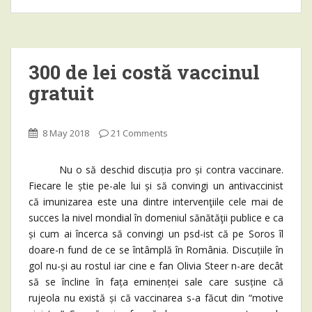
300 de lei costă vaccinul
gratuit
8 May 2018
21 Comments
Nu o să deschid discuția pro și contra vaccinare.
Fiecare le știe pe-ale lui și să convingi un antivaccinist
că imunizarea este una dintre intervenţiile cele mai de
succes la nivel mondial în domeniul sănătăţii publice e ca
și cum ai încerca să convingi un psd-ist că pe Soros îl
doare-n fund de ce se întâmplă în România. Discuțiile în
gol nu-și au rostul iar cine e fan Olivia Steer n-are decât
să se încline în fața eminenței sale care susține că
rujeola nu există și că vaccinarea s-a făcut din “motive