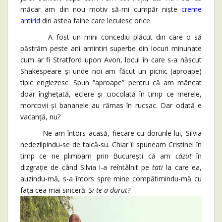
măcar am din nou motiv să-mi cumpăr niște
creme
antirid
din astea faine care lecuiesc orice.
A fost un mini concediu plăcut din care o să
păstrăm peste ani amintiri superbe din locuri minunate
cum ar fi Stratford upon Avon, locul în care s-a născut
Shakespeare și unde noi am făcut un picnic (aproape)
tipic englezesc. Spun ”aproape” pentru că am mâncat
doar înghețată, eclere și ciocolată în timp ce merele,
morcovii și bananele au rămas în rucsac. Dar odată e
vacanță, nu?
Ne-am întors acasă, fiecare cu dorurile lui, Silvia
nedezlipindu-se de taică-su. Chiar îi spuneam Cristinei în
timp ce ne plimbam prin București că am
căzut
în
dizgrație de când Silvia l-a reîntâlnit pe
tati
la care ea,
auzindu-mă, s-a întors spre mine compătimindu-mă cu
fața cea mai sinceră:
Și te-a durut?