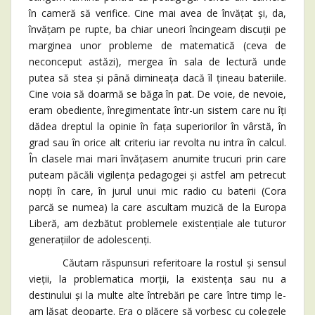
în cameră să verifice. Cine mai avea de învățat și, da,
învățam pe rupte, ba chiar uneori încingeam discuții pe
marginea unor probleme de matematică (ceva de
neconceput astăzi), mergea în sala de lectură unde
putea să stea și până dimineața dacă îl țineau bateriile.
Cine voia să doarmă se băga în pat. De voie, de nevoie,
eram obediente, înregimentate într-un sistem care nu îți
dădea dreptul la opinie în fața superiorilor în vârstă, în
grad sau în orice alt criteriu iar revolta nu intra în calcul.
În clasele mai mari învățasem anumite trucuri prin care
puteam păcăli vigilența pedagogei și astfel am petrecut
nopți în care, în jurul unui mic radio cu baterii (Cora
parcă se numea) la care ascultam muzică de la Europa
Liberă, am dezbătut problemele existențiale ale tuturor
generațiilor de adolescenți.
Căutam răspunsuri referitoare la rostul și sensul
vieții, la problematica morții, la existența sau nu a
destinului și la multe alte întrebări pe care între timp le-
am lăsat deoparte. Era o plăcere să vorbesc cu colegele