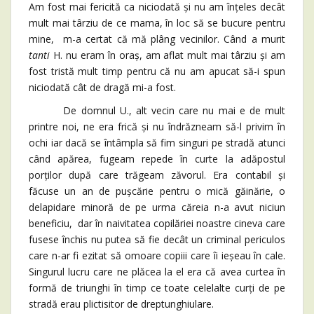
Am fost mai fericită ca niciodată și nu am înțeles decât
mult mai târziu de ce mama, în loc să se bucure pentru
mine, m-a certat că mă plâng vecinilor. Când a murit
tanti
H. nu eram în oraș, am aflat mult mai târziu și am
fost tristă mult timp pentru că nu am apucat să-i spun
niciodată cât de dragă mi-a fost.
De domnul U., alt vecin care nu mai e de mult
printre noi, ne era frică și nu îndrăzneam să-l privim în
ochi iar dacă se întâmpla să fim singuri pe stradă atunci
când apărea, fugeam repede în curte la adăpostul
porților după care trăgeam zăvorul. Era contabil și
făcuse un an de pușcărie pentru o mică găinărie, o
delapidare minoră de pe urma căreia n-a avut niciun
beneficiu, dar în naivitatea copilăriei noastre cineva care
fusese închis nu putea să fie decât un criminal periculos
care n-ar fi ezitat să omoare copiii care îi ieșeau în cale.
Singurul lucru care ne plăcea la el era că avea curtea în
formă de triunghi în timp ce toate celelalte curți de pe
stradă erau plictisitor de dreptunghiulare.