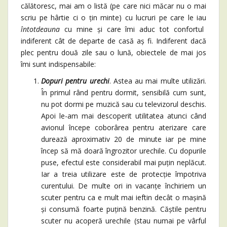
călătoresc, mai am o listă (pe care nici măcar nu o mai
scriu pe hârtie ci o țin minte) cu lucruri pe care le iau
întotdeauna
cu mine și care îmi aduc tot confortul
indiferent cât de departe de casă aș fi. Indiferent dacă
plec pentru două zile sau o lună, obiectele de mai jos
îmi sunt indispensabile:
Dopuri pentru urechi
. Astea au mai multe utilizări.
În primul rând pentru dormit, sensibilă cum sunt,
nu pot dormi pe muzică sau cu televizorul deschis.
Apoi le-am mai descoperit utilitatea atunci când
avionul începe coborârea pentru aterizare care
durează aproximativ 20 de minute iar pe mine
încep să mă doară îngrozitor urechile. Cu dopurile
puse, efectul este considerabil mai puțin neplăcut.
Iar a treia utilizare este de protecție împotriva
curentului. De multe ori in vacanțe închiriem un
scuter pentru ca e mult mai ieftin decât o mașină
și consumă foarte puțină benzină. Căștile pentru
scuter nu acoperă urechile (stau numai pe vârful