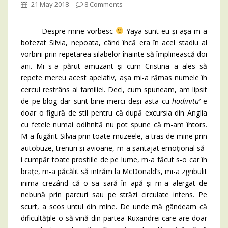
21 May 2018
8 Comments
Despre mine vorbesc
Yaya sunt eu și așa m-a
botezat Silvia, nepoata, când încă era în acel stadiu al
vorbirii prin repetarea silabelor înainte să împlinească doi
ani. Mi s-a părut amuzant și cum Cristina a ales să
repete mereu acest apelativ, așa mi-a rămas numele în
cercul restrâns al familiei. Deci, cum spuneam, am lipsit
de pe blog dar sunt bine-merci deși asta cu
hodinitu’
e
doar o figură de stil pentru că după excursia din Anglia
cu fetele numai odihnită nu pot spune că m-am întors.
M-a fugărit Silvia prin toate muzeele, a tras de mine prin
autobuze, trenuri și avioane, m-a șantajat emoțional să-
i cumpăr toate prostiile de pe lume, m-a făcut s-o car în
brațe, m-a păcălit să intrăm la
McDonald’s, mi-a zgribulit
inima crezând că o sa sară în apă și m-a alergat de
nebună prin parcuri sau pe străzi circulate intens. Pe
scurt, a scos untul din mine. De unde mă gândeam că
dificultățile o să vină din partea Ruxandrei care are doar