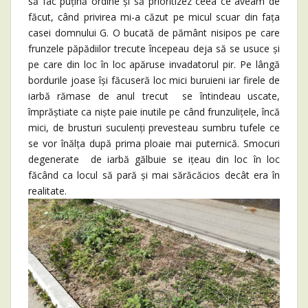
să fac puțină ordine și să prioritizez ceea ce aveam de
făcut, când privirea mi-a căzut pe micul scuar din fața
casei domnului G. O bucată de pământ nisipos pe care
frunzele păpădiilor trecute începeau deja să se usuce și
pe care din loc în loc apăruse invadatorul pir. Pe lângă
bordurile joase își făcuseră loc mici buruieni iar firele de
iarbă rămase de anul trecut se întindeau uscate,
împrăștiate ca niște paie inutile pe când frunzulițele, încă
mici, de brusturi suculenți prevesteau sumbru tufele ce
se vor înălța după prima ploaie mai puternică. Smocuri
degenerate de iarbă gălbuie se ițeau din loc în loc
făcând ca locul să pară și mai sărăcăcios decât era în
realitate.