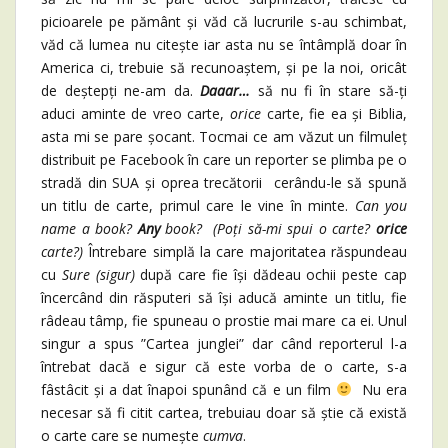
picioarele pe pământ și văd că lucrurile s-au schimbat,
văd că lumea nu citește iar asta nu se întâmplă doar în
America ci, trebuie să recunoaștem, și pe la noi, oricât
de deștepți ne-am da.
Daaar…
să nu fi în stare să-ți
aduci aminte de vreo carte,
orice
carte, fie ea și Biblia,
asta mi se pare șocant. Tocmai ce am văzut un filmuleț
distribuit pe Facebook în care un reporter se plimba pe o
stradă din SUA și oprea trecătorii cerându-le să spună
un titlu de carte, primul care le vine în minte.
Can you
name a book?
Any
book? (Poți să-mi spui o carte?
orice
carte?)
Întrebare simplă la care majoritatea răspundeau
cu
Sure (sigur)
după care fie își dădeau ochii peste cap
încercând din răsputeri să își aducă aminte un titlu, fie
râdeau tâmp, fie spuneau o prostie mai mare ca ei. Unul
singur a spus ”Cartea junglei” dar când reporterul l-a
întrebat dacă e sigur că este vorba de o carte, s-a
fâstâcit și a dat înapoi spunând că e un film
Nu era
necesar să fi citit cartea, trebuiau doar să știe că există
o carte care se numește
cumva
.