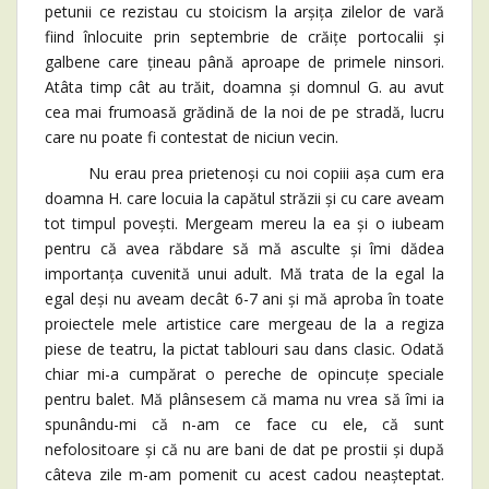
petunii ce rezistau cu stoicism la arșița zilelor de vară
fiind înlocuite prin septembrie de crăițe portocalii și
galbene care țineau până aproape de primele ninsori.
Atâta timp cât au trăit, doamna și domnul G. au avut
cea mai frumoasă grădină de la noi de pe stradă, lucru
care nu poate fi contestat de niciun vecin.
Nu erau prea prietenoși cu noi copiii așa cum era
doamna H. care locuia la capătul străzii și cu care aveam
tot timpul povești. Mergeam mereu la ea și o iubeam
pentru că avea răbdare să mă asculte și îmi dădea
importanța cuvenită unui adult. Mă trata de la egal la
egal deși nu aveam decât 6-7 ani și mă aproba în toate
proiectele mele artistice care mergeau de la a regiza
piese de teatru, la pictat tablouri sau dans clasic. Odată
chiar mi-a cumpărat o pereche de opincuțe speciale
pentru balet. Mă plânsesem că mama nu vrea să îmi ia
spunându-mi că n-am ce face cu ele, că sunt
nefolositoare și că nu are bani de dat pe prostii și după
câteva zile m-am pomenit cu acest cadou neașteptat.