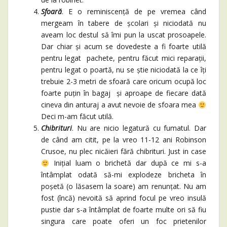
Sfoară
. E o reminiscență de pe vremea când
mergeam în tabere de școlari și niciodată nu
aveam loc destul să îmi pun la uscat prosoapele.
Dar chiar și acum se dovedeste a fi foarte utilă
pentru legat pachete, pentru făcut mici reparații,
pentru legat o poartă, nu se știe niciodată la ce îți
trebuie 2-3 metri de sfoară care oricum ocupă loc
foarte puțin în bagaj și aproape de fiecare dată
cineva din anturaj a avut nevoie de sfoara mea
Deci m-am făcut utilă.
Chibrituri
. Nu are nicio legatură cu fumatul. Dar
de când am citit, pe la vreo 11-12 ani Robinson
Crusoe, nu plec nicăieri fără chibrituri. Just in case
Inițial luam o brichetă dar după ce mi s-a
întâmplat odată să-mi explodeze bricheta în
poșetă (o lăsasem la soare) am renunțat. Nu am
fost (încă) nevoită să aprind focul pe vreo insulă
pustie dar s-a întâmplat de foarte multe ori să fiu
singura care poate oferi un foc prietenilor