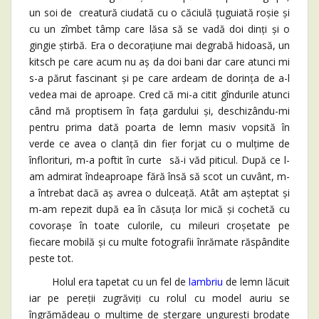
un soi de creatură ciudată cu o căciulă țuguiată roșie și
cu un zîmbet tâmp care lăsa să se vadă doi dinți și o
gingie știrbă. Era o decorațiune mai degrabă hidoasă, un
kitsch pe care acum nu aș da doi bani dar care atunci mi
s-a părut fascinant și pe care ardeam de dorința de a-l
vedea mai de aproape. Cred că mi-a citit gîndurile atunci
când mă proptisem în fața gardului și, deschizându-mi
pentru prima dată poarta de lemn masiv vopsită în
verde ce avea o clanță din fier forjat cu o mulțime de
înflorituri, m-a poftit în curte să-i văd piticul. După ce l-
am admirat îndeaproape fără însă să scot un cuvânt, m-
a întrebat dacă aș avrea o dulceață. Atât am așteptat și
m-am repezit după ea în căsuța lor mică și cochetă cu
covorașe în toate culorile, cu mileuri croșetate pe
fiecare mobilă și cu multe fotografii înrămate răspândite
peste tot.
Holul era tapetat cu un fel de
lambriu
de lemn lăcuit
iar pe pereții zugrăviți cu rolul cu model auriu se
îngrămădeau o mulțime de ștergare ungurești brodate