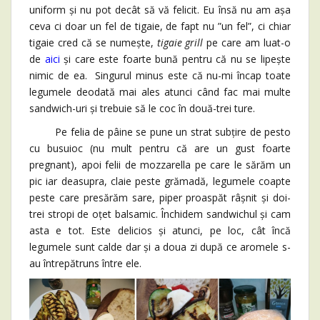
uniform și nu pot decât să vă felicit. Eu însă nu am așa
ceva ci doar un fel de tigaie, de fapt nu ”un fel”, ci chiar
tigaie cred că se numește,
tigaie grill
pe care am luat-o
de
aici
și care este foarte bună pentru că nu se lipește
nimic de ea. Singurul minus este că nu-mi încap toate
legumele deodată mai ales atunci când fac mai multe
sandwich-uri și trebuie să le coc în două-trei ture.
Pe felia de pâine se pune un strat subțire de pesto
cu busuioc (nu mult pentru că are un gust foarte
pregnant), apoi felii de mozzarella pe care le sărăm un
pic iar deasupra, claie peste grămadă, legumele coapte
peste care presărăm sare, piper proaspăt râșnit și doi-
trei stropi de oțet balsamic. Închidem sandwichul și cam
asta e tot. Este delicios și atunci, pe loc, cât încă
legumele sunt calde dar și a doua zi după ce aromele s-
au întrepătruns între ele.