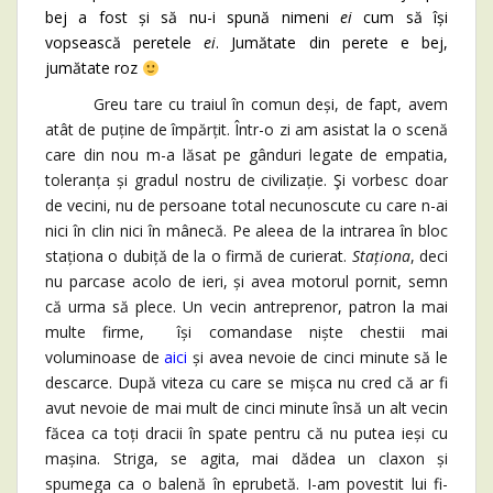
bej a fost și să nu-i spună nimeni
ei
cum să își
vopsească peretele
ei
. Jumătate din perete e bej,
jumătate roz
Greu tare cu traiul în comun deși, de fapt, avem
atât de puține de împărțit. Într-o zi am asistat la o scenă
care din nou m-a lăsat pe gânduri legate de empatia,
toleranța și gradul nostru de civilizație. Şi vorbesc doar
de vecini, nu de persoane total necunoscute cu care n-ai
nici în clin nici în mânecă. Pe aleea de la intrarea în bloc
staționa o dubiță de la o firmă de curierat.
Staționa
, deci
nu parcase acolo de ieri, și avea motorul pornit, semn
că urma să plece. Un vecin antreprenor, patron la mai
multe firme, își comandase niște chestii mai
voluminoase de
aici
și avea nevoie de cinci minute să le
descarce. După viteza cu care se mișca nu cred că ar fi
avut nevoie de mai mult de cinci minute însă un alt vecin
făcea ca toți dracii în spate pentru că nu putea ieși cu
mașina. Striga, se agita, mai dădea un claxon și
spumega ca o balenă în eprubetă. I-am povestit lui fi-