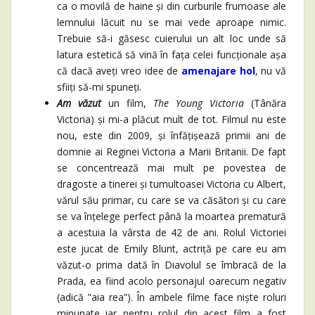
ca o movilă de haine și din curburile frumoase ale
lemnului lăcuit nu se mai vede aproape nimic.
Trebuie să-i găsesc cuierului un alt loc unde să
latura estetică să vină în fața celei funcționale așa
că dacă aveți vreo idee de
amenajare hol
, nu vă
sfiiți să-mi spuneți.
Am văzut
un film,
The Young Victoria
(Tânăra
Victoria) și mi-a plăcut mult de tot. Filmul nu este
nou, este din 2009, și înfățișează primii ani de
domnie ai Reginei Victoria a Marii Britanii. De fapt
se concentrează mai mult pe povestea de
dragoste a tinerei și tumultoasei Victoria cu Albert,
vărul său primar, cu care se va căsători și cu care
se va înțelege perfect până la moartea prematură
a acestuia la vârsta de 42 de ani. Rolul Victoriei
este jucat de Emily Blunt, actriță pe care eu am
văzut-o prima dată în Diavolul se îmbracă de la
Prada, ea fiind acolo personajul oarecum negativ
(adică ”aia rea”). În ambele filme face niște roluri
minunate iar pentru rolul din acest film a fost