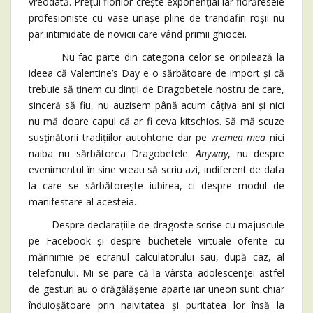
vreodată. Prețul florilor crește exponențial iar florăresele
profesioniste cu vase uriașe pline de trandafiri roșii nu
par intimidate de novicii care vând primii ghiocei.
Nu fac parte din categoria celor se oripilează la
ideea că Valentine’s Day e o sărbătoare de import și că
trebuie să ținem cu dinții de Dragobetele nostru de care,
sinceră să fiu, nu auzisem până acum câțiva ani și nici
nu mă doare capul că ar fi ceva kitschios. Să mă scuze
susținătorii tradițiilor autohtone dar pe
vremea mea
nici
naiba nu sărbătorea Dragobetele.
Anyway
, nu despre
evenimentul în sine vreau să scriu azi, indiferent de data
la care se sărbătorește iubirea, ci despre modul de
manifestare al acesteia.
Despre declarațiile de dragoste scrise cu majuscule
pe Facebook și despre buchetele virtuale oferite cu
mărinimie pe ecranul calculatorului sau, după caz, al
telefonului. Mi se pare că la vârsta adolescenței astfel
de gesturi au o drăgălășenie aparte iar uneori sunt chiar
înduioșătoare prin naivitatea și puritatea lor însă la