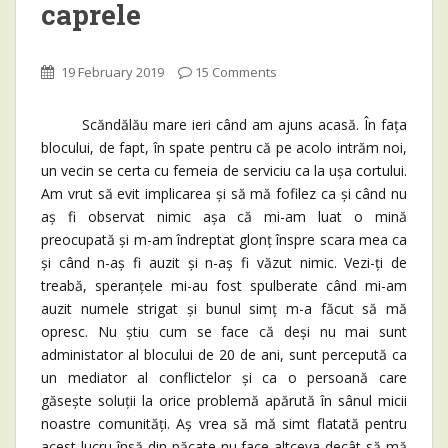
caprele
19 February 2019
15 Comments
Scăndălău mare ieri când am ajuns acasă. În fața
blocului, de fapt, în spate pentru că pe acolo intrăm noi,
un vecin se certa cu femeia de serviciu ca la ușa cortului.
Am vrut să evit implicarea și să mă fofilez ca și când nu
aș fi observat nimic așa că mi-am luat o mină
preocupată și m-am îndreptat glonț înspre scara mea ca
și când n-aș fi auzit și n-aș fi văzut nimic. Vezi-ți de
treabă, speranțele mi-au fost spulberate când mi-am
auzit numele strigat și bunul simț m-a făcut să mă
opresc. Nu știu cum se face că deși nu mai sunt
administator al blocului de 20 de ani, sunt percepută ca
un mediator al conflictelor și ca o persoană care
găsește soluții la orice problemă apărută în sânul micii
noastre comunități. Aș vrea să mă simt flatată pentru
acest lucru însă din păcate nu face altceva decât să mă