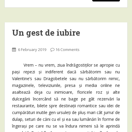
Un gest de iubire
6 February 2019
16 Comments
Vrem – nu vrem, ziua îndrăgostiților se apropie cu
pași repezi și indiferent dacă sărbătorim sau nu
Valentine’s sau Dragobetele sau nu sărbătorim nimic,
magazinele, televiziunile, presa și media online ne
asaltează deja cu inimioare, floricele roz și alte
dulcegării încercând să ne bage pe gât rezervări la
restaurante, bilete spre destinații romantice sau idei de
cumpărături inutile gen ursuleți de pluș mari cât juma’ de
dulap, seturi de căni cu el și ea sau lumânări în forme de
îngerași pe care nu se va îndura nimeni să le aprindă