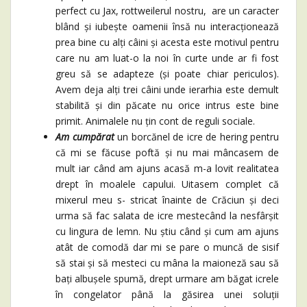
perfect cu Jax, rottweilerul nostru, are un caracter
blând și iubește oamenii însă nu interacționează
prea bine cu alți câini și acesta este motivul pentru
care nu am luat-o la noi în curte unde ar fi fost
greu să se adapteze (și poate chiar periculos).
Avem deja alți trei câini unde ierarhia este demult
stabilită și din păcate nu orice intrus este bine
primit. Animalele nu țin cont de reguli sociale.
Am cumpărat
un borcănel de icre de hering pentru
că mi se făcuse poftă și nu mai mâncasem de
mult iar când am ajuns acasă m-a lovit realitatea
drept în moalele capului. Uitasem complet că
mixerul meu s- stricat înainte de Crăciun și deci
urma să fac salata de icre mestecând la nesfârșit
cu lingura de lemn. Nu știu când și cum am ajuns
atât de comodă dar mi se pare o muncă de sisif
să stai și să mesteci cu mâna la maioneză sau să
bați albușele spumă, drept urmare am băgat icrele
în congelator până la găsirea unei soluții