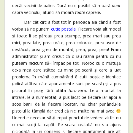
decât vecinii de palier. Dacă nu e posibil să moară
doar
capra vecinului, atunci să moară
toate
caprele.
Dar cât circ a fost tot în perioada aia când a fost
vorba să ne punem
cutie postala
. Fiecare voia alt model
și toate li se păreau prea scumpe, prea mari sau prea
mici, prea late, prea urâte, prea colorate, prea ușor de
desfăcut, prea greu de montat, prea, prea, prea! Eram
administrator și am crezut că o iau razna pentru că nu
puteam nicicum să-i împac pe toți. Noroc cu o mătușă
de-a mea care stătea cu mine pe scară și care a luat
problema în mână cumpărând 8 cutii poștale identice
(adică atâtea câte apartamente sunt pe scară) și a pus
piciorul în prag fără atâta
tura-vura
. Le-a montat la
intrare, le-a numerotat, a pus lacăt pe fiecare iar apoi a
scos banii de la fiecare locatar, nu chiar punându-le
pistolul la tâmplă dar cred că nici multe nu mai avea
Uneori e necesar să-ți impui punctul de vedere altfel nu
o mai scoți la capăt. Pe scara cealaltă nu s-a ajuns
niciodată la un consens și fiecare apartament are alt