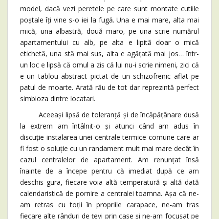
model, dacă vezi peretele pe care sunt montate cutiile
poștale îți vine s-o iei la fugă. Una e mai mare, alta mai
mică, una albastră, două maro, pe una scrie numărul
apartamentului cu alb, pe alta e lipită doar o mică
etichetă, una stă mai sus, alta e agățată mai jos… într-
un loc e lipsă că omul a zis că lui nu-i scrie nimeni, zici că
e un tablou abstract pictat de un schizofrenic aflat pe
patul de moarte. Arată rău de tot dar reprezintă perfect
simbioza dintre locatari.
Aceeași lipsă de toleranță și de încăpățânare dusă
la extrem am întâlnit-o și atunci când am adus în
discuție instalarea unei centrale termice comune care ar
fi fost o soluție cu un randament mult mai mare decât în
cazul centralelor de apartament. Am renunțat însă
înainte de a începe pentru că imediat după ce am
deschis gura, fiecare voia altă temperatură și altă dată
calendaristică de pornire a centralei toamna. Așa că ne-
am retras cu toții în propriile carapace, ne-am tras
fiecare alte rânduri de țevi prin case și ne-am focusat pe