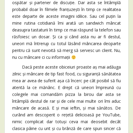
ospătar și partener de discuție. Dar asta se întâmplă
probabil doar în filmele franțuzești în timp ce realitatea
este departe de aceste imagini idilice. Sau cel puțin la
mine rutina cotidiană îmi arată un sandwich mâncat
deasupra tastaturii în timp ce mai răspund la telefon sau
răsfoiesc un dosar. Și ca și când asta nu ar fi destul,
uneori mă întrerup cu totul lăsând mâncarea deoparte
pentru că sunt nevoită să merg să servesc un client. Nu,
nu cu mâncare ci cu informații
Dacă peste aceste obiceiuri proaste aș mai adăuga
zilnic și mâncare de tip fast food, cu siguranță sănătatea
mea ar avea de suferit așa că încerc pe cât posibil să fiu
atentă la ce mănânc. E drept că uneori împreună cu
colegele mai comandăm pizza la birou dar asta se
întâmplă destul de rar și de cele mai multe ori îmi aduc
mâncare de acasă. E și mai ieftin, și mai sănătos. De
curând am descoperit o rețetă delicioasă pe YouTube,
nimic complicat dar totuși ceva mai deosebit decât
clasica pâine cu unt și cu brânză de care spun sincer că