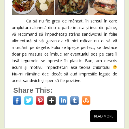
Ca să nu fie greu de mâncat, în sensul în care
umplutura alunecă dintr-o parte în alta și iese din pâine,
vă recomand să împachetați strâns sandwichul în folie
alimentară și vă garantez că nici măcar nu o să vă
murdăriți pe degete. Folia se lipește perfect, se desface
doar pe măsură ce îmbuci iar eventualul sos pe care îl
lasă legumele se oprește în plastic. Bun, am descris
acum și motivul împachetării aka teoria chibritului
Nu-mi rămâne deci decât să aud impresiile legate de
acest sandwich și sper să fie pozitive.
Share This:
READ MORE