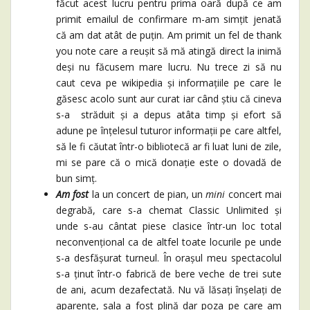
făcut acest lucru pentru prima oară după ce am
primit emailul de confirmare m-am simțit jenată
că am dat atât de puțin. Am primit un fel de thank
you note care a reușit să mă atingă direct la inimă
deși nu făcusem mare lucru. Nu trece zi să nu
caut ceva pe wikipedia și informațiile pe care le
găsesc acolo sunt aur curat iar când știu că cineva
s-a străduit și a depus atâta timp și efort să
adune pe înțelesul tuturor informații pe care altfel,
să le fi căutat într-o bibliotecă ar fi luat luni de zile,
mi se pare că o mică donație este o dovadă de
bun simț.
Am fost
la un concert de pian, un
mini
concert mai
degrabă, care s-a chemat Classic Unlimited și
unde s-au cântat piese clasice într-un loc total
neconvențional ca de altfel toate locurile pe unde
s-a desfășurat turneul. În orașul meu spectacolul
s-a ținut într-o fabrică de bere veche de trei sute
de ani, acum dezafectată. Nu vă lăsați înșelați de
aparențe, sala a fost plină dar poza pe care am