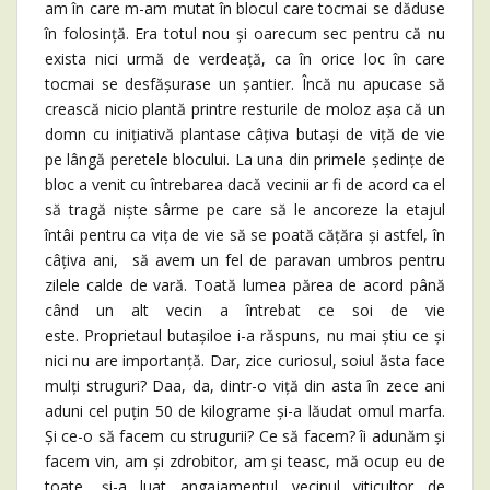
am în care m-am mutat în blocul care tocmai se dăduse
în folosință. Era totul nou și oarecum sec pentru că nu
exista nici urmă de verdeață, ca în orice loc în care
tocmai se desfășurase un șantier. Încă nu apucase să
crească nicio plantă printre resturile de moloz așa că un
domn cu inițiativă plantase câțiva butași de viță de vie
pe lângă peretele blocului. La una din primele ședințe de
bloc a venit cu întrebarea dacă vecinii ar fi de acord ca el
să tragă niște sârme pe care să le ancoreze la etajul
întâi pentru ca vița de vie să se poată cățăra și astfel, în
câțiva ani, să avem un fel de paravan umbros pentru
zilele calde de vară. Toată lumea părea de acord până
când un alt vecin a întrebat ce soi de vie
este. Proprietaul butașiloe i-a răspuns, nu mai știu ce și
nici nu are importanță. Dar, zice curiosul, soiul ăsta face
mulți struguri? Daa, da, dintr-o viță din asta în zece ani
aduni cel puțin 50 de kilograme și-a lăudat omul marfa.
Și ce-o să facem cu strugurii? Ce să facem? îi adunăm și
facem vin, am și zdrobitor, am și teasc, mă ocup eu de
toate, și-a luat angajamentul vecinul viticultor de