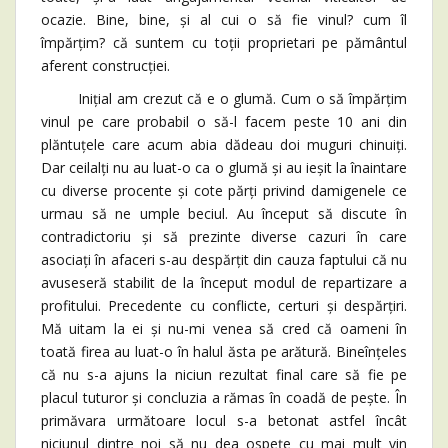
ocazie. Bine, bine, și al cui o să fie vinul? cum îl
împărțim? că suntem cu toții proprietari pe pământul
aferent construcției.
Inițial am crezut că e o glumă. Cum o să împărțim
vinul pe care probabil o să-l facem peste 10 ani din
plăntuțele care acum abia dădeau doi muguri chinuiți.
Dar ceilalți nu au luat-o ca o glumă și au ieșit la înaintare
cu diverse procente și cote părți privind damigenele ce
urmau să ne umple beciul. Au început să discute în
contradictoriu și să prezinte diverse cazuri în care
asociați în afaceri s-au despărțit din cauza faptului că nu
avuseseră stabilit de la început modul de repartizare a
profitului. Precedente cu conflicte, certuri și despărțiri.
Mă uitam la ei și nu-mi venea să cred că oameni în
toată firea au luat-o în halul ăsta pe arătură. Bineînțeles
că nu s-a ajuns la niciun rezultat final care să fie pe
placul tuturor și concluzia a rămas în coadă de pește. În
primăvara următoare locul s-a betonat astfel încât
niciunul dintre noi să nu dea ospețe cu mai mult vin