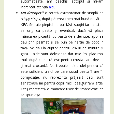
automatizate, am deschis laptopul și mi-am
îndreptat atenția
aici
.
Am descoperit
o rețetă extraordinar de simplă de
crispy strips
, după părerea mea mai bună decât la
KFC. Se taie pieptul de pui fâșii subțiri iar acestea
se ung cu pesto și eventual, dacă vă place
mâncarea picantă, cu pastă de ardei iute, apoi se
dau prin pesmet și se pun pe hârtie de copt în
tavă. Se dau la cuptor pentru 20-30 de minute și
gata. Calde sunt delicioase dar mie îmi plac mai
mult după ce se răcesc pentru crusta care devine
și mai crocantă. Nu trebuie deloc ulei pentru că
este suficient uleiul pe care sosul pesto îl are în
compoziție, nu reprezintă prăjeală deci sunt
sănătoase iar pentru copiii mici (desigur fără ardei
iute) reprezintă o mâncare ușor de ”manevrat” ca
să spun așa.