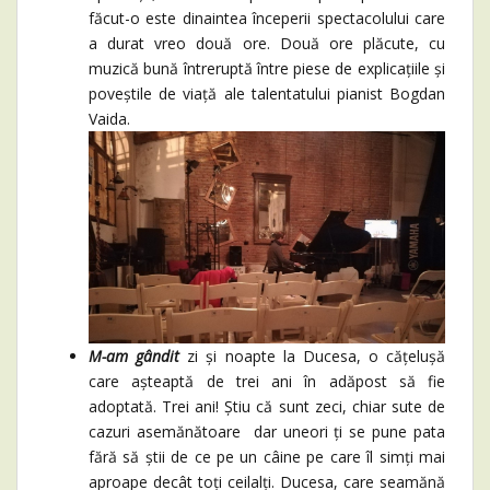
făcut-o este dinaintea începerii spectacolului care
a durat vreo două ore. Două ore plăcute, cu
muzică bună întreruptă între piese de explicațiile și
poveștile de viață ale talentatului pianist Bogdan
Vaida.
M-am gândit
zi și noapte la Ducesa, o cățelușă
care așteaptă de trei ani în adăpost să fie
adoptată. Trei ani! Știu că sunt zeci, chiar sute de
cazuri asemănătoare dar uneori ți se pune pata
fără să știi de ce pe un câine pe care îl simți mai
aproape decât toți ceilalți. Ducesa, care seamănă