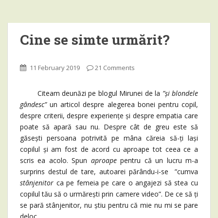
Cine se simte urmărit?
11 February 2019
21 Comments
Citeam deunăzi pe blogul Mirunei de la
”și blondele
gândesc”
un articol despre alegerea bonei pentru copil,
despre criterii, despre experiențe și despre empatia care
poate să apară sau nu. Despre cât de greu este să
găsești persoana potrivită pe mâna căreia să-ți lași
copilul și am fost de acord cu aproape tot ceea ce a
scris ea acolo. Spun
aproape
pentru că un lucru m-a
surprins destul de tare, autoarei părându-i-se ”cumva
stânjenitor
ca pe femeia pe care o angajezi să stea cu
copilul tău să o urmărești prin camere video”. De ce să ți
se pară stânjenitor, nu știu pentru că mie nu mi se pare
deloc.