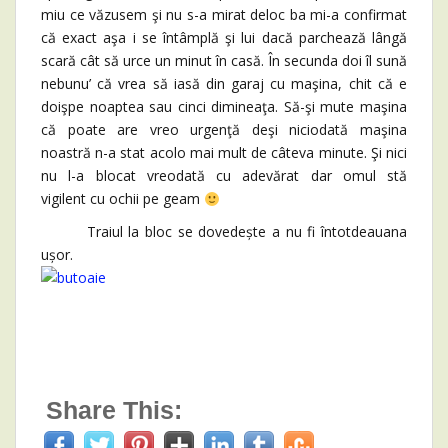
miu ce văzusem şi nu s-a mirat deloc ba mi-a confirmat
că exact aşa i se întâmplă şi lui dacă parchează lângă
scară cât să urce un minut în casă. În secunda doi îl sună
nebunu’ că vrea să iasă din garaj cu maşina, chit că e
doişpe noaptea sau cinci dimineaţa. Să-şi mute maşina
că poate are vreo urgenţă deşi niciodată maşina
noastră n-a stat acolo mai mult de câteva minute. Şi nici
nu l-a blocat vreodată cu adevărat dar omul stă
vigilent cu ochii pe geam
Traiul la bloc se dovedește a nu fi întotdeauana
ușor.
Share This: