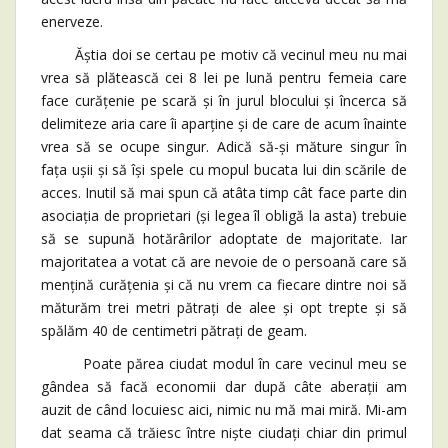
enerveze.
Ăștia doi se certau pe motiv că vecinul meu nu mai
vrea să plătească cei 8 lei pe lună pentru femeia care
face curățenie pe scară și în jurul blocului și încerca să
delimiteze aria care îi aparține și de care de acum înainte
vrea să se ocupe singur. Adică să-și măture singur în
fața ușii și să își spele cu mopul bucata lui din scările de
acces. Inutil să mai spun că atâta timp cât face parte din
asociația de proprietari (și legea îl obligă la asta) trebuie
să se supună hotărârilor adoptate de majoritate. Iar
majoritatea a votat că are nevoie de o persoană care să
mențină curățenia și că nu vrem ca fiecare dintre noi să
măturăm trei metri pătrați de alee și opt trepte și să
spălăm 40 de centimetri pătrați de geam.
Poate părea ciudat modul în care vecinul meu se
gândea să facă economii dar după câte aberații am
auzit de când locuiesc aici, nimic nu mă mai miră. Mi-am
dat seama că trăiesc între niște ciudați chiar din primul