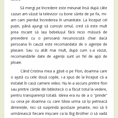
Să mergi pe încredere este minunat însă după câte
cazuri am văzut la televizor cu bone sărite de pe fix, mi-
am cam pierdut încrederea în umanitate. La început cel
puțin, până ajungi să cunoști omul, cred că este mult
prea riscant să lași bebelușul fără nicio măsură de
prevedere cu o persoană necunoscută chiar dacă
persoana în cauză este recomandată de o agenție de
plasare. Sau cu atât mai mult, după cum s-a văzut,
recomandările date de agenții sunt un fel de apă de
ploaie.
Când Cristina mea a găsit-o pe Flori, doamna care
o ajută cu cele două copile, i-a spus de la început că a
instalat în casă camere video. Nu le-a ascuns printre flori
sau printre cărțile din bibliotecă ci a făcut totul la vedere,
pentru transparență totală. Ideea era
nu
de a o ”prinde”
cu ceva pe doamna cu care Silvia urma să își petreacă
diminețile, nici să surprindă ipostaze jenante, nici să îi
urmărească fiecare mișcare ca la Big Brother ci să vadă