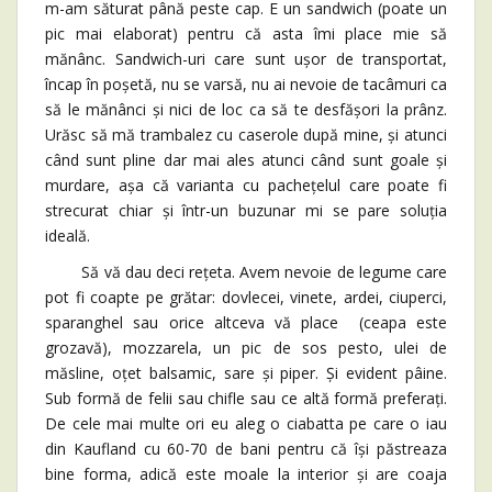
m-am săturat până peste cap. E un sandwich (poate un
pic mai elaborat) pentru că asta îmi place mie să
mănânc. Sandwich-uri care sunt ușor de transportat,
încap în poșetă, nu se varsă, nu ai nevoie de tacâmuri ca
să le mănânci și nici de loc ca să te desfășori la prânz.
Urăsc să mă trambalez cu caserole după mine, și atunci
când sunt pline dar mai ales atunci când sunt goale și
murdare, așa că varianta cu pachețelul care poate fi
strecurat chiar și într-un buzunar mi se pare soluția
ideală.
Să vă dau deci rețeta. Avem nevoie de legume care
pot fi coapte pe grătar: dovlecei, vinete, ardei, ciuperci,
sparanghel sau orice altceva vă place (ceapa este
grozavă), mozzarela, un pic de sos pesto, ulei de
măsline, oțet balsamic, sare și piper. Și evident pâine.
Sub formă de felii sau chifle sau ce altă formă preferați.
De cele mai multe ori eu aleg o ciabatta pe care o iau
din Kaufland cu 60-70 de bani pentru că își păstreaza
bine forma, adică este moale la interior și are coaja