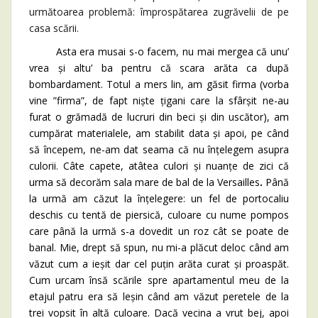
următoarea problemă: împrospătarea zugrăvelii de pe
casa scării.
Asta era musai s-o facem, nu mai mergea că unu’
vrea și altu’ ba pentru că scara arăta ca după
bombardament. Totul a mers lin, am găsit firma (vorba
vine ”firma”, de fapt niște țigani care la sfârșit ne-au
furat o grămadă de lucruri din beci și din uscător), am
cumpărat materialele, am stabilit data și apoi, pe când
să începem, ne-am dat seama că nu înțelegem asupra
culorii. Câte capete, atâtea culori și nuanțe de zici că
urma să decorăm sala mare de bal de la Versailles
.
Până
la urmă am căzut la înțelegere: un fel de portocaliu
deschis cu tentă de piersică, culoare cu nume pompos
care până la urmă s-a dovedit un roz cât se poate de
banal. Mie, drept să spun, nu mi-a plăcut deloc când am
văzut cum a ieșit dar cel puțin arăta curat și proaspăt.
Cum urcam însă scările spre apartamentul meu de la
etajul patru era să leșin când am văzut peretele de la
trei vopsit în altă culoare. Dacă vecina a vrut bej, apoi