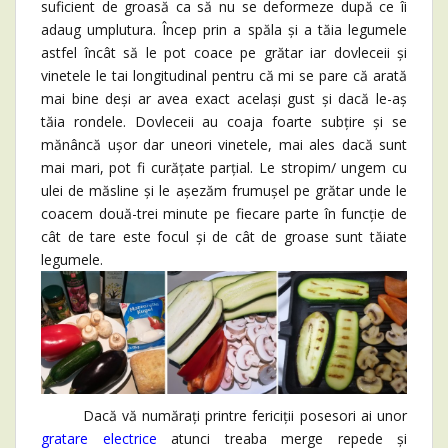
suficient de groasă ca să nu se deformeze după ce îi
adaug umplutura. Încep prin a spăla și a tăia legumele
astfel încât să le pot coace pe grătar iar dovleceii și
vinetele le tai longitudinal pentru că mi se pare că arată
mai bine deși ar avea exact același gust și dacă le-aș
tăia rondele. Dovleceii au coaja foarte subțire și se
mănâncă ușor dar uneori vinetele, mai ales dacă sunt
mai mari, pot fi curățate parțial. Le stropim/ ungem cu
ulei de măsline și le așezăm frumușel pe grătar unde le
coacem două-trei minute pe fiecare parte în funcție de
cât de tare este focul și de cât de groase sunt tăiate
legumele.
Dacă vă numărați printre fericiții posesori ai unor
gratare electrice
atunci treaba merge repede și