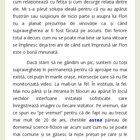
cum relaționează cu fetița și cum decurge relația dintre
ele. Mi s-a părut soluția ideală pentru că nu au apărut
frustrări sau suspiciuni de nicio parte și asupra lui Flori
nu a planat prezumția de vinovăție ca și când
supravegherea ar fi fost făcută pe ascuns. Din fericire
totul a decurs cum nu se poate mai bine iar luna viitoare
se împlinesc deja trei ani de când sunt împreună iar Flori
este o bonă minunată.
Dacă stăm să ne gândim un pic, suntem cu toții
supravegheați în permanență pentru că aproape nu mai
există, cel puțin în marile orașe, intersecție care să nu fie
monitorizată video. La mall-uri la fel. În instituții, la fel.
Mai nou până și la intrarea în blocuri au apărut în locul
vechilor interfoane instalații sofisticate care
înregistrează imagini cu fiecare vizitator. Pe vremuri, dar
ce spun eu ”pe vremuri” pentru că de fapt nu au trecut
mai mult de 20 de ani, chestiile
astea
păreau de
domeniul science-fiction iar acum sunt cum nu se poate
mai comune și se găsesc la niște prețuri pe care și le