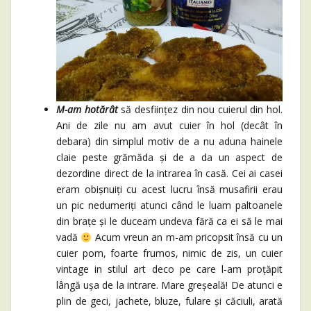
M-am hotărât
să desființez din nou cuierul din hol.
Ani de zile nu am avut cuier în hol (decât în
debara) din simplul motiv de a nu aduna hainele
claie peste grămăda și de a da un aspect de
dezordine direct de la intrarea în casă. Cei ai casei
eram obișnuiți cu acest lucru însă musafirii erau
un pic nedumeriți atunci când le luam paltoanele
din brațe și le duceam undeva fără ca ei să le mai
vadă
Acum vreun an m-am pricopsit însă cu un
cuier pom, foarte frumos, nimic de zis, un cuier
vintage in stilul art deco pe care l-am proțăpit
lângă ușa de la intrare. Mare greșeală! De atunci e
plin de geci, jachete, bluze, fulare și căciuli, arată