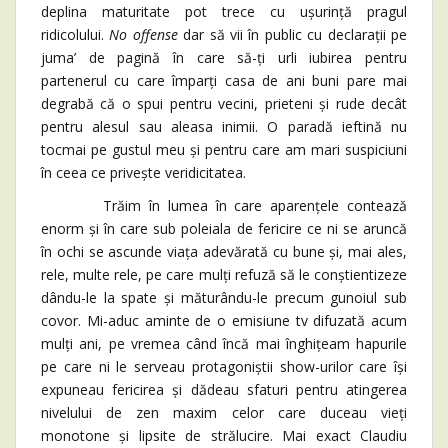
deplina maturitate pot trece cu ușurință pragul
ridicolului.
No offense
dar să vii în public cu declarații pe
juma’ de pagină în care să-ți urli iubirea pentru
partenerul cu care împarți casa de ani buni pare mai
degrabă că o spui pentru vecini, prieteni și rude decât
pentru alesul sau aleasa inimii. O paradă ieftină nu
tocmai pe gustul meu și pentru care am mari suspiciuni
în ceea ce privește veridicitatea.
Trăim în lumea în care aparențele contează
enorm și în care sub poleiala de fericire ce ni se aruncă
în ochi se ascunde viața adevărată cu bune și, mai ales,
rele, multe rele, pe care mulți refuză să le conștientizeze
dându-le la spate și măturându-le precum gunoiul sub
covor. Mi-aduc aminte de o emisiune tv difuzată acum
mulți ani, pe vremea când încă mai înghițeam hapurile
pe care ni le serveau protagoniștii show-urilor care își
expuneau fericirea și dădeau sfaturi pentru atingerea
nivelului de zen maxim celor care duceau vieți
monotone și lipsite de strălucire. Mai exact Claudiu