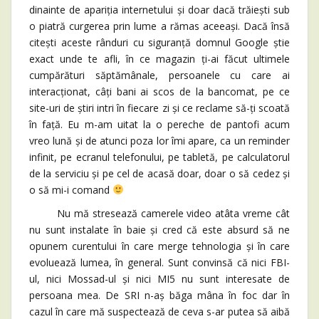
dinainte de apariția internetului și doar dacă trăiești sub
o piatră curgerea prin lume a rămas aceeași. Dacă însă
citești aceste rânduri cu siguranță domnul Google știe
exact unde te afli, în ce magazin ți-ai făcut ultimele
cumpărături săptămânale, persoanele cu care ai
interacționat, câți bani ai scos de la bancomat, pe ce
site-uri de știri intri în fiecare zi și ce reclame să-ți scoată
în față. Eu m-am uitat la o pereche de pantofi acum
vreo lună și de atunci poza lor îmi apare, ca un reminder
infinit, pe ecranul telefonului, pe tabletă, pe calculatorul
de la serviciu și pe cel de acasă doar, doar o să cedez și
o să mi-i comand
Nu mă stresează camerele video atâta vreme cât
nu sunt instalate în baie și cred că este absurd să ne
opunem curentului în care merge tehnologia și în care
evoluează lumea, în general. Sunt convinsă că nici FBI-
ul, nici Mossad-ul și nici MI5 nu sunt interesate de
persoana mea. De SRI n-aș băga mâna în foc dar în
cazul în care mă suspectează de ceva s-ar putea să aibă