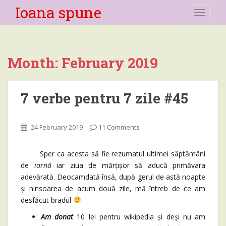
Ioana spune
TOGGLE
Month:
February 2019
7 verbe pentru 7 zile #45
24 February 2019
11 Comments
Sper ca acesta să fie rezumatul ultimei săptămâni
de
iarnă
iar ziua de mărțișor să aducă primăvara
adevărată. Deocamdată însă, după gerul de astă noapte
și ninsoarea de acum două zile, mă întreb de ce am
desfăcut bradul
Am donat
10 lei pentru wikipedia și deși nu am