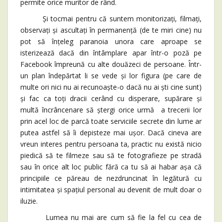
permite orice muritor de rând.
Și tocmai pentru că suntem monitorizați, filmați,
observați și ascultați în permanență (de te miri cine) nu
pot să înțeleg paranoia unora care aproape se
isterizează dacă din întâmplare apar într-o poză pe
Facebook împreună cu alte douăzeci de persoane. Într-
un plan îndepărtat li se vede și lor figura (pe care de
multe ori nici nu ai recunoaște-o dacă nu ai ști cine sunt)
și fac ca toți dracii cerând cu disperare, supărare și
multă încrâncenare să ștergi orice urmă a trecerii lor
prin acel loc de parcă toate serviciile secrete din lume ar
putea astfel să îi depisteze mai ușor. Dacă cineva are
vreun interes pentru persoana ta, practic nu există nicio
piedică să te filmeze sau să te fotografieze pe stradă
sau în orice alt loc public fără ca tu să ai habar așa că
principiile ce păreau de nezdruncinat în legătură cu
intimitatea și spațiul personal au devenit de mult doar o
iluzie.
Lumea nu mai are cum să fie la fel cu cea de