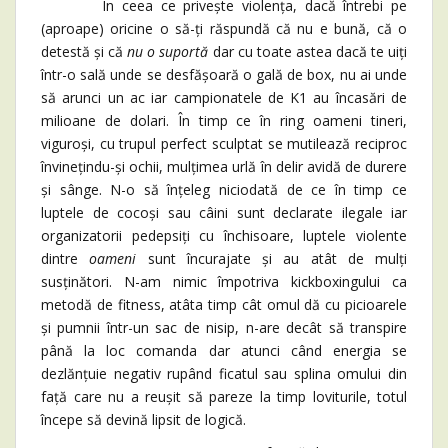
În ceea ce privește violența, dacă întrebi pe
(aproape) oricine o să-ți răspundă că nu e bună, că o
detestă și că
nu o suportă
dar cu toate astea dacă te uiți
într-o sală unde se desfășoară o gală de box, nu ai unde
să arunci un ac iar campionatele de K1 au încasări de
milioane de dolari. În timp ce în ring oameni tineri,
viguroși, cu trupul perfect sculptat se mutilează reciproc
învinețindu-și ochii, mulțimea urlă în delir avidă de durere
și sânge. N-o să înțeleg niciodată de ce în timp ce
luptele de cocoși sau câini sunt declarate ilegale iar
organizatorii pedepsiți cu închisoare, luptele violente
dintre
oameni
sunt încurajate și au atât de mulți
susținători. N-am nimic împotriva kickboxingului ca
metodă de fitness, atâta timp cât omul dă cu picioarele
și pumnii într-un sac de nisip, n-are decât să transpire
până la loc comanda dar atunci când energia se
dezlănțuie negativ rupând ficatul sau splina omului din
față care nu a reușit să pareze la timp loviturile, totul
începe să devină lipsit de logică.