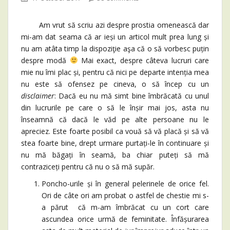
Am vrut să scriu azi despre prostia omenească dar
mi-am dat seama că ar ieși un articol mult prea lung și
nu am atâta timp la dispoziţie aşa că o să vorbesc puțin
despre modă
Mai exact, despre câteva lucruri care
mie nu îmi plac și, pentru că nici pe departe intenția mea
nu este să ofensez pe cineva, o să încep cu un
disclaimer
: Dacă eu nu mă simt bine îmbrăcată cu unul
din lucrurile pe care o să le înșir mai jos, asta nu
înseamnă că dacă le văd pe alte persoane nu le
apreciez. Este foarte posibil ca vouă să vă placă și să vă
stea foarte bine, drept urmare purtați-le în continuare și
nu mă băgați în seamă, ba chiar puteți să mă
contraziceți pentru că nu o să mă supăr.
Poncho-urile și în general pelerinele de orice fel.
Ori de câte ori am probat o astfel de chestie mi s-
a părut că m-am îmbrăcat cu un cort care
ascundea orice urmă de feminitate. Înfășurarea