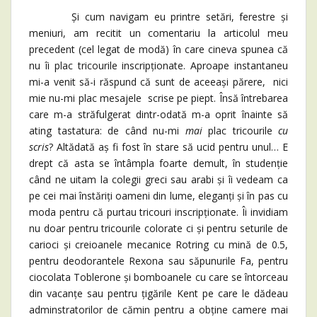
Și cum navigam eu printre setări, ferestre și
meniuri, am recitit un comentariu la articolul meu
precedent (cel legat de modă) în care cineva spunea că
nu îi plac tricourile inscripționate. Aproape instantaneu
mi-a venit să-i răspund că sunt de aceeași părere, nici
mie nu-mi plac mesajele scrise pe piept. Însă întrebarea
care m-a străfulgerat dintr-odată m-a oprit înainte să
ating tastatura: de când nu-mi
mai
plac tricourile
cu
scris
? Altădată aș fi fost în stare să ucid pentru unul… E
drept că asta se întâmpla foarte demult, în studenție
când ne uitam la colegii greci sau arabi și îi vedeam ca
pe cei mai înstăriți oameni din lume, eleganți și în pas cu
moda pentru că purtau tricouri inscripționate. Îi invidiam
nu doar pentru tricourile colorate ci și pentru seturile de
carioci și creioanele mecanice Rotring cu mină de 0.5,
pentru deodorantele Rexona sau săpunurile Fa, pentru
ciocolata Toblerone și bomboanele cu care se întorceau
din vacanțe sau pentru țigările Kent pe care le dădeau
adminstratorilor de cămin pentru a obține camere mai