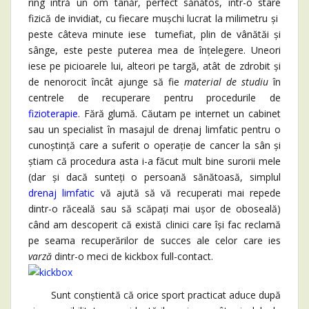
ring intră un om tânăr, perfect sănătos, într-o stare
fizică de invidiat, cu fiecare mușchi lucrat la milimetru și
peste câteva minute iese tumefiat, plin de vânătăi și
sânge, este peste puterea mea de înțelegere. Uneori
iese pe picioarele lui, alteori pe targă, atât de zdrobit și
de nenorocit încât ajunge să fie
material de studiu
în
centrele de recuperare pentru procedurile de
fizioterapie
. Fără glumă. Căutam pe internet un cabinet
sau un specialist în masajul de drenaj limfatic pentru o
cunoștință care a suferit o operație de cancer la sân și
știam că procedura asta i-a făcut mult bine surorii mele
(dar și dacă sunteți o persoană sănătoasă, simplul
drenaj limfatic
vă ajută să vă recuperati mai repede
dintr-o răceală sau să scăpați mai ușor de oboseală)
când am descoperit că există clinici care își fac reclamă
pe seama recuperărilor de succes ale celor care ies
varză
dintr-o meci de kickbox full-contact.
Sunt conștientă că orice sport practicat aduce după