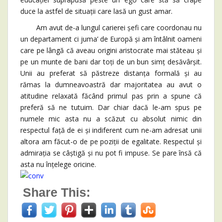
duce la astfel de situații care lasă un gust amar.
Am avut de-a lungul carierei șefi care coordonau nu
un departament ci juma’ de Europă și am întâlnit oameni
care pe lângă că aveau origini aristocrate mai stăteau și
pe un munte de bani dar toți de un bun simț desăvârșit.
Unii au preferat să păstreze distanța formală și au
rămas la dumneavoastră dar majoritatea au avut o
atitudine relaxată făcând primul pas prin a spune că
preferă să ne tutuim. Dar chiar dacă le-am spus pe
numele mic asta nu a scăzut cu absolut nimic din
respectul față de ei și indiferent cum ne-am adresat unii
altora am făcut-o de pe poziții de egalitate. Respectul și
admirația se câștigă și nu pot fi impuse. Se pare însă că
asta nu înțelege oricine.
Share This: