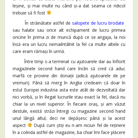
leșine, și mai multe nu când și-a dat seama ce ridicol
trebuie să fi fost
În străinătate astfel de
salopete de lucru brodate
sau halate sau orice alt echipament de lucru primea
oricine în prima zi de muncă după ce se angaja, la noi
însă era un lucru nemaiîntâlnit la fel ca multe altele cu
care eram rămași în urmă.
Între timp s-a terminat cu ajutoarele dar au înflorit
magazinele second hand care înclin să cred că aduc
marfă ce provine din donații (adică ajutoarele de pe
vremuri). Până să merg în Anglia credeam că doar în
estul Europei industria asta este atât de dezvoltată dar
nici vorbă, și în Regat lucrurile stau exact la fel, dacă nu
chiar la un nivel superior. În fiecare oraș, și am văzut
destule, există străzi întregi cu magazine second hand
unul lângă altul, deci ne depășesc până și la acest
aspect
După cum știți eu n-am niciun fel de reținere
în a colinda astfel de magazine, ba chiar îmi face plăcere