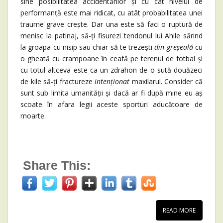
sine posibilitatea accidentărilor și cu cât nivelul de
performanță este mai ridicat, cu atât probabilitatea unei
traume grave crește. Dar una este să faci o ruptură de
menisc la patinaj, să-ți fisurezi tendonul lui Ahile sărind
la groapa cu nisip sau chiar să te trezești
din greșeală
cu
o gheată cu crampoane în ceafă pe terenul de fotbal și
cu totul altceva este ca un zdrahon de o sută douăzeci
de kile să-ți fractureze
intenționat
maxilarul. Consider că
sunt sub limita umanității și dacă ar fi după mine eu aș
scoate în afara legii aceste sporturi aducătoare de
moarte.
Share This:
READ MORE