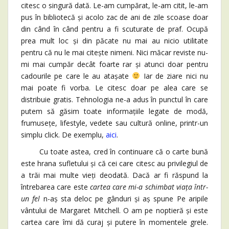
citesc o singură dată. Le-am cumpărat, le-am citit, le-am
pus în bibliotecă și acolo zac de ani de zile scoase doar
din când în când pentru a fi scuturate de praf. Ocupă
prea mult loc și din păcate nu mai au nicio utilitate
pentru că nu le mai citește nimeni. Nici măcar reviste nu-
mi mai cumpăr decât foarte rar și atunci doar pentru
cadourile pe care le au atașate
Iar de ziare nici nu
mai poate fi vorba. Le citesc doar pe alea care se
distribuie gratis. Tehnologia ne-a adus în punctul în care
putem să găsim toate informațiile legate de modă,
frumusețe, lifestyle, vedete sau cultură online, printr-un
simplu click. De exemplu,
aici
.
Cu toate astea, cred în continuare că o carte bună
este hrana sufletului și că cei care citesc au privilegiul de
a trăi mai multe vieți deodată. Dacă ar fi răspund la
întrebarea care este
cartea care mi-a schimbat viața într-
un fel
n-aș sta deloc pe gânduri și aș spune Pe aripile
vântului de Margaret Mitchell. O am pe noptieră și este
cartea care îmi dă curaj și putere în momentele grele.