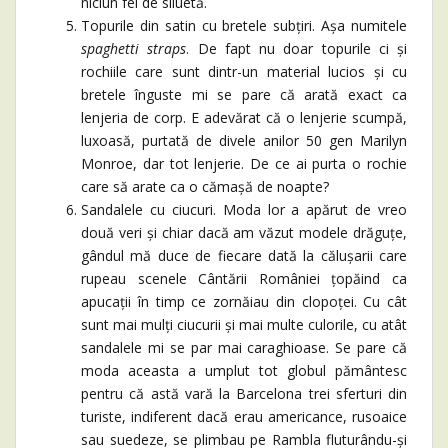
niciun fel de siluetă.
Topurile din satin cu bretele subțiri. Așa numitele
spaghetti straps
. De fapt nu doar topurile ci și
rochiile care sunt dintr-un material lucios și cu
bretele înguste mi se pare că arată exact ca
lenjeria de corp. E adevărat că o lenjerie scumpă,
luxoasă, purtată de divele anilor 50 gen Marilyn
Monroe, dar tot lenjerie. De ce ai purta o rochie
care să arate ca o cămașă de noapte?
Sandalele cu ciucuri. Moda lor a apărut de vreo
două veri și chiar dacă am văzut modele drăguțe,
gândul mă duce de fiecare dată la călușarii care
rupeau scenele Cântării României țopăind ca
apucații în timp ce zornăiau din clopoței. Cu cât
sunt mai mulți ciucurii și mai multe culorile, cu atât
sandalele mi se par mai caraghioase. Se pare că
moda aceasta a umplut tot globul pământesc
pentru că astă vară la Barcelona trei sferturi din
turiste, indiferent dacă erau americance, rusoaice
sau suedeze, se plimbau pe Rambla fluturându-și