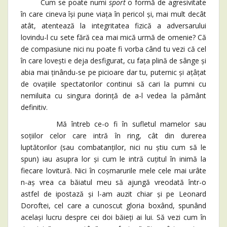
Cum se poate numi
sport
o formă de agresivitate
în care cineva își pune viața în pericol și, mai mult decât
atât, atentează la integritatea fizică a adversarului
lovindu-l cu sete fără cea mai mică urmă de omenie? Că
de compasiune nici nu poate fi vorba când tu vezi că cel
în care lovești e deja desfigurat, cu fața plină de sânge și
abia mai ținându-se pe picioare dar tu, puternic și ațâțat
de ovațiile spectatorilor continui să cari la pumni cu
nemiluita cu singura dorință de a-l vedea la pământ
definitiv.
Mă întreb ce-o fi în sufletul mamelor sau
soțiilor celor care intră în ring, cât din durerea
luptătorilor (sau combatanților, nici nu știu cum să le
spun) iau asupra lor și cum le intră cuțitul în inimă la
fiecare lovitură. Nici în coșmarurile mele cele mai urâte
n-aș vrea ca băiatul meu să ajungă vreodată într-o
astfel de ipostază și l-am auzit chiar și pe Leonard
Doroftei, cel care a cunoscut gloria boxând, spunând
același lucru despre cei doi băieți ai lui. Să vezi cum în