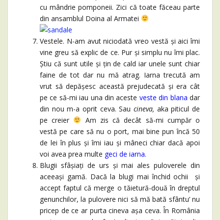
cu mândrie pomponeii. Zici că toate făceau parte
din ansamblul Doina al Armatei
Vestele. N-am avut niciodată vreo vestă și aici îmi
vine greu să explic de ce. Pur și simplu nu îmi plac.
Știu că sunt utile și țin de cald iar unele sunt chiar
faine de tot dar nu mă atrag. Iarna trecută am
vrut să depășesc această prejudecată și era cât
pe ce să-mi iau una din aceste
veste din blana
dar
din nou m-a oprit ceva. Sau
cineva,
aka piticul de
pe creier
Am zis că decât să-mi cumpăr o
vestă pe care să nu o port, mai bine pun încă 50
de lei în plus și îmi iau și mâneci chiar dacă apoi
voi avea prea multe
geci de iarna
.
Blugii sfâșiați de urs și mai ales puloverele din
aceeași gamă. Dacă la blugi mai închid ochii și
accept faptul că merge o tăietură-două în dreptul
genunchilor, la pulovere nici să mă bată sfântu’ nu
pricep de ce ar purta cineva așa ceva. În România