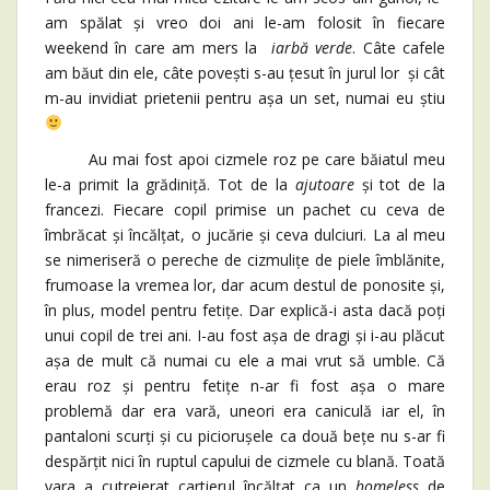
am spălat și vreo doi ani le-am folosit în fiecare
weekend în care am mers la
iarbă verde
. Câte cafele
am băut din ele, câte povești s-au țesut în jurul lor și cât
m-au invidiat prietenii pentru așa un set, numai eu știu
Au mai fost apoi cizmele roz pe care băiatul meu
le-a primit la grădiniță. Tot de la
ajutoare
și tot de la
francezi. Fiecare copil primise un pachet cu ceva de
îmbrăcat și încălțat, o jucărie și ceva dulciuri. La al meu
se nimeriseră o pereche de cizmulițe de piele îmblănite,
frumoase la vremea lor, dar acum destul de ponosite și,
în plus, model pentru fetițe. Dar explică-i asta dacă poți
unui copil de trei ani. I-au fost așa de dragi și i-au plăcut
așa de mult că numai cu ele a mai vrut să umble. Că
erau roz și pentru fetițe n-ar fi fost așa o mare
problemă dar era vară, uneori era caniculă iar el, în
pantaloni scurți și cu piciorușele ca două bețe nu s-ar fi
despărțit nici în ruptul capului de cizmele cu blană. Toată
vara a cutreierat cartierul încălțat ca un
homeless
de