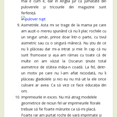
mai e cum e, dar în Anglia jur că jumătate din
puloverele și tricourile din magazine sunt
ferfeniță.
Asimetriile. Asta mi se trage de la mama pe care
am auzit-o mereu spunând că nu îi plac rochiile cu
un singur umăr, prinse doar într-o parte, cu tivul
asimetric sau cu o singură mânecă. Nu știu de ce
nu îi plăceau dar mi-a intrat și mie în cap că nu
sunt frumoase și așa am rămas cu toate că de
multe ori am văzut la Oscaruri ținute total
asimetrice de stătea mâța-n coadă. La fel, dintr-
un motiv pe care nu l-am aflat niciodată, nu îi
plăceau gladiolele și nici eu nu mă uit la ele orice
culoare ar avea. Ca să vezi ce face educația din
om.
Imprimeurile in exces. Nu mă atrag modelele
geometrice de niciun fel iar imprimeurile florale
trebuie să fie foarte mărunte ca să-mi placă.
Foarte rar am purtat rochii de vară imprimate și