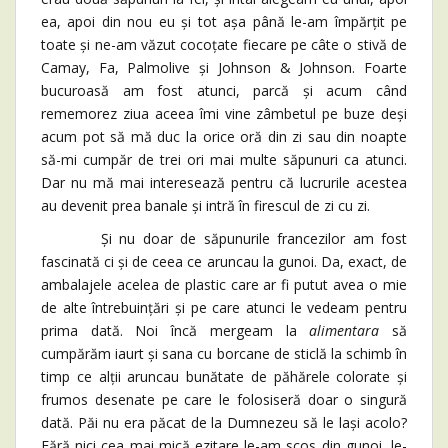
ea, apoi din nou eu și tot așa până le-am împărțit pe
toate și ne-am văzut cocoțate fiecare pe câte o stivă de
Camay, Fa, Palmolive și Johnson & Johnson. Foarte
bucuroasă am fost atunci, parcă și acum când
rememorez ziua aceea îmi vine zâmbetul pe buze deși
acum pot să mă duc la orice oră din zi sau din noapte
să-mi cumpăr de trei ori mai multe săpunuri ca atunci.
Dar nu mă mai interesează pentru că lucrurile acestea
au devenit prea banale și intră în firescul de zi cu zi.
Și nu doar de săpunurile francezilor am fost
fascinată ci și de ceea ce aruncau la gunoi. Da, exact, de
ambalajele acelea de plastic care ar fi putut avea o mie
de alte întrebuințări și pe care atunci le vedeam pentru
prima dată. Noi încă mergeam la
alimentara
să
cumpărăm iaurt și sana cu borcane de sticlă la schimb în
timp ce alții aruncau bunătate de păhărele colorate și
frumos desenate pe care le folosiseră doar o singură
dată. Păi nu era păcat de la Dumnezeu să le lași acolo?
Fără nici cea mai mică ezitare le-am scos din gunoi, le-