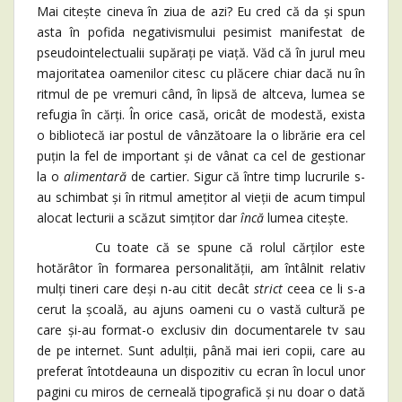
Mai citește cineva în ziua de azi? Eu cred că da și spun
asta în pofida negativismului pesimist manifestat de
pseudointelectualii supărați pe viață. Văd că în jurul meu
majoritatea oamenilor citesc cu plăcere chiar dacă nu în
ritmul de pe vremuri când, în lipsă de altceva, lumea se
refugia în cărți. În orice casă, oricât de modestă, exista
o bibliotecă iar postul de vânzătoare la o librărie era cel
puțin la fel de important și de vânat ca cel de gestionar
la o
alimentară
de cartier. Sigur că între timp lucrurile s-
au schimbat și în ritmul amețitor al vieții de acum timpul
alocat lecturii a scăzut simțitor dar
încă
lumea citește.
Cu toate că se spune că rolul cărților este
hotărâtor în formarea personalității, am întâlnit relativ
mulți tineri care deși n-au citit decât
strict
ceea ce li s-a
cerut la școală, au ajuns oameni cu o vastă cultură pe
care și-au format-o exclusiv din documentarele tv sau
de pe internet. Sunt adulții, până mai ieri copii, care au
preferat întotdeauna un dispozitiv cu ecran în locul unor
pagini cu miros de cerneală tipografică și nu doar o dată