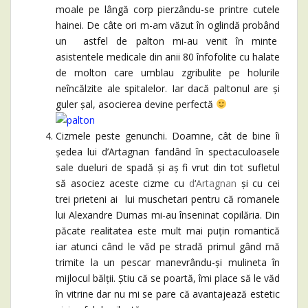
moale pe lângă corp pierzându-se printre cutele
hainei. De câte ori m-am văzut în oglindă probând
un astfel de palton mi-au venit în minte
asistentele medicale din anii 80 înfofolite cu halate
de molton care umblau zgribulite pe holurile
neîncălzite ale spitalelor. Iar dacă paltonul are și
guler șal, asocierea devine perfectă
Cizmele peste genunchi. Doamne, cât de bine îi
ședea lui d’Artagnan fandând în spectaculoasele
sale dueluri de spadă și aș fi vrut din tot sufletul
să asociez aceste cizme cu
d
‘
Artagnan
și cu cei
trei prieteni ai lui muschetari pentru că romanele
lui Alexandre Dumas mi-au înseninat copilăria. Din
păcate realitatea este mult mai puțin romantică
iar atunci când le văd pe stradă primul gând mă
trimite la un pescar manevrându-și mulineta în
mijlocul bălții. Știu că se poartă, îmi place să le văd
în vitrine dar nu mi se pare că avantajează estetic