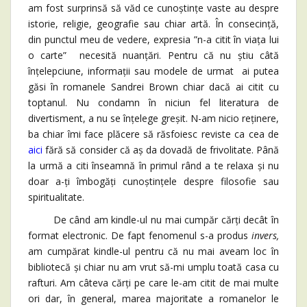
am fost surprinsă să văd ce cunoștințe vaste au despre
istorie, religie, geografie sau chiar artă. În consecință,
din punctul meu de vedere, expresia ”n-a citit în viața lui
o carte” necesită nuanțări. Pentru că nu știu câtă
înțelepciune, informații sau modele de urmat ai putea
găsi în romanele Sandrei Brown chiar dacă ai citit cu
toptanul. Nu condamn în niciun fel literatura de
divertisment, a nu se înțelege greșit. N-am nicio reținere,
ba chiar îmi face plăcere să răsfoiesc reviste ca cea de
aici
fără să consider că aș da dovadă de frivolitate. Până
la urmă a citi înseamnă în primul rând a te relaxa și nu
doar a-ți îmbogăți cunoștințele despre filosofie sau
spiritualitate.
De când am kindle-ul nu mai cumpăr cărți decât în
format electronic. De fapt fenomenul s-a produs
invers,
am cumpărat kindle-ul pentru că nu mai aveam loc în
bibliotecă și chiar nu am vrut să-mi umplu toată casa cu
rafturi. Am câteva cărți pe care le-am citit de mai multe
ori dar, în general, marea majoritate a romanelor le