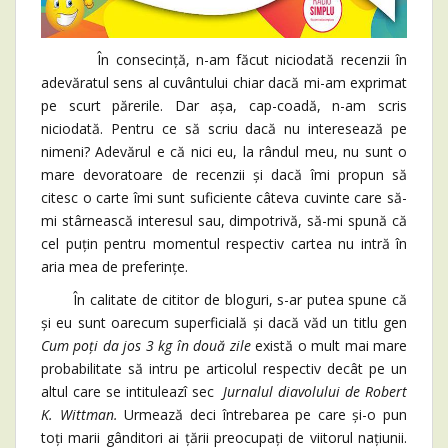
În consecință, n-am făcut niciodată recenzii în
adevăratul sens al cuvântului chiar dacă mi-am exprimat
pe scurt părerile. Dar așa, cap-coadă, n-am scris
niciodată. Pentru ce să scriu dacă nu interesează pe
nimeni? Adevărul e că nici eu, la rândul meu, nu sunt o
mare devoratoare de recenzii și dacă îmi propun să
citesc o carte îmi sunt suficiente câteva cuvinte care să-
mi stârnească interesul sau, dimpotrivă, să-mi spună că
cel puțin pentru momentul respectiv cartea nu intră în
aria mea de preferințe.
În calitate de cititor de bloguri, s-ar putea spune că
și eu sunt oarecum superficială și dacă văd un titlu gen
Cum poți da jos 3 kg în două zile
există o mult mai mare
probabilitate să intru pe articolul respectiv decât pe un
altul care se intituleazî sec
Jurnalul diavolului de Robert
K. Wittman.
Urmează deci întrebarea pe care și-o pun
toți marii gânditori ai țării preocupați de viitorul națiunii.