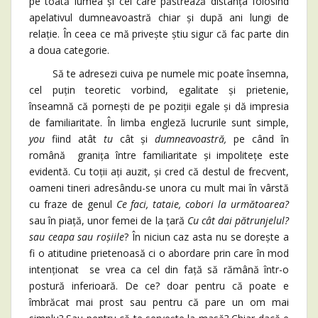
pe toată lumea și cei care păstrează distanța folosind
apelativul dumneavoastră chiar și după ani lungi de
relație. În ceea ce mă privește știu sigur că fac parte din
a doua categorie.
Să te adresezi cuiva pe numele mic poate însemna,
cel puțin teoretic vorbind, egalitate și prietenie,
înseamnă că pornești de pe poziții egale și dă impresia
de familiaritate. În limba engleză lucrurile sunt simple,
you
fiind atât
tu
cât și
dumneavoastră,
pe când în
română granița între familiaritate și impolitețe este
evidentă. Cu toții ați auzit, și cred că destul de frecvent,
oameni tineri adresându-se unora cu mult mai în vârstă
cu fraze de genul
Ce faci, tataie, cobori la următoarea?
sau în piață, unor femei de la țară
Cu cât dai pătrunjelul?
sau ceapa sau roșiile
? În niciun caz asta nu se dorește a
fi o atitudine prietenoasă ci o abordare prin care în mod
intenționat se vrea ca cel din față să rămână într-o
postură inferioară. De ce? doar pentru că poate e
îmbrăcat mai prost sau pentru că pare un om mai