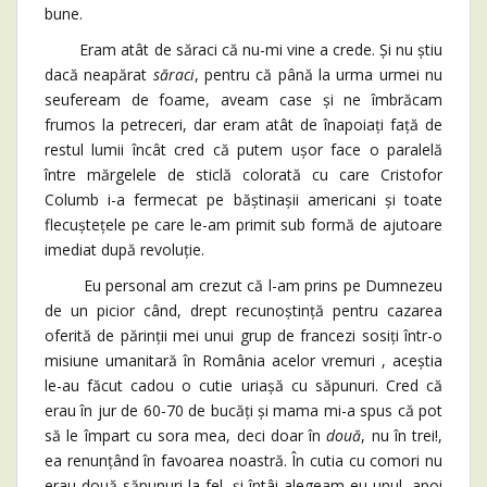
bune.
Eram atât de săraci că nu-mi vine a crede. Și nu știu
dacă neapărat
săraci
, pentru că până la urma urmei nu
seufeream de foame, aveam case și ne îmbrăcam
frumos la petreceri, dar eram atât de înapoiați față de
restul lumii încât cred că putem ușor face o paralelă
între mărgelele de sticlă colorată cu care Cristofor
Columb i-a fermecat pe băștinașii americani și toate
flecuștețele pe care le-am primit sub formă de ajutoare
imediat după revoluție.
Eu personal am crezut că l-am prins pe Dumnezeu
de un picior când, drept recunoștință pentru cazarea
oferită de părinții mei unui grup de francezi sosiți într-o
misiune umanitară în România acelor vremuri , aceștia
le-au făcut cadou o cutie uriașă cu săpunuri. Cred că
erau în jur de 60-70 de bucăți și mama mi-a spus că pot
să le împart cu sora mea, deci doar în
două
, nu în trei!,
ea renunțând în favoarea noastră. În cutia cu comori nu
erau două săpunuri la fel, și întâi alegeam eu unul, apoi