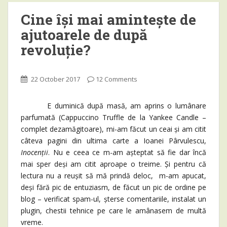
Cine își mai amintește de
ajutoarele de după
revoluție?
22 October 2017
12 Comments
E duminică după masă, am aprins o lumânare
parfumată (Cappuccino Truffle de la Yankee Candle –
complet dezamăgitoare), mi-am făcut un ceai și am citit
câteva pagini din ultima carte a Ioanei Pârvulescu,
Inocenții
. Nu e ceea ce m-am așteptat să fie dar încă
mai sper deși am citit aproape o treime. Și pentru că
lectura nu a reușit să mă prindă deloc, m-am apucat,
deși fără pic de entuziasm, de făcut un pic de ordine pe
blog – verificat spam-ul, șterse comentariile, instalat un
plugin, chestii tehnice pe care le amânasem de multă
vreme.