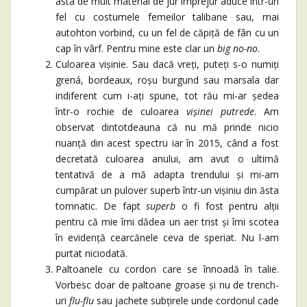
asta de mult material de jur împrejur aduce într-un
fel cu costumele femeilor talibane sau, mai
autohton vorbind, cu un fel de căpiță de fân cu un
cap în vârf. Pentru mine este clar un
big no-no.
Culoarea vișinie. Sau dacă vreți, puteți s-o numiți
grená, bordeaux, roșu burgund sau marsala dar
indiferent cum i-ați spune, tot rău mi-ar ședea
într-o rochie de culoarea
vișinei putrede
. Am
observat dintotdeauna că nu mă prinde nicio
nuanță din acest spectru iar în 2015, când a fost
decretată culoarea anului, am avut o ultimă
tentativă de a mă adapta trendului și mi-am
cumpărat un pulover superb într-un vișiniu din ăsta
tomnatic. De fapt
superb
o fi fost pentru alții
pentru că mie îmi dădea un aer trist și îmi scotea
în evidență cearcănele ceva de speriat. Nu l-am
purtat niciodată.
Paltoanele cu cordon care se înnoadă în talie.
Vorbesc doar de paltoane groase și nu de trench-
uri
flu-flu
sau jachete subțirele unde cordonul cade