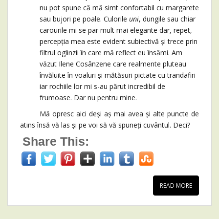
nu pot spune că mă simt confortabil cu margarete
sau bujori pe poale. Culorile
uni
, dungile sau chiar
carourile mi se par mult mai elegante dar, repet,
percepția mea este evident subiectivă și trece prin
filtrul oglinzii în care mă reflect eu însămi. Am
văzut Ilene Cosânzene care realmente pluteau
învăluite în voaluri și mătăsuri pictate cu trandafiri
iar rochiile lor mi s-au părut incredibil de
frumoase. Dar nu pentru mine.
Mă opresc aici deși aș mai avea și alte puncte de
atins însă vă las și pe voi să vă spuneți cuvântul. Deci?
Share This:
READ MORE