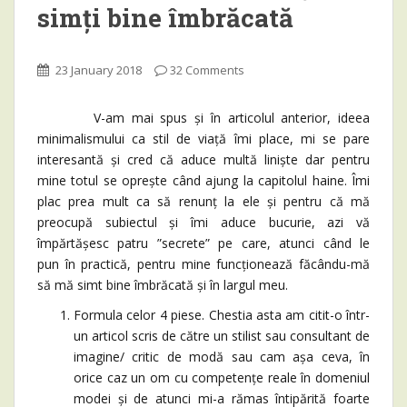
simți bine îmbrăcată
23 January 2018
32 Comments
V-am mai spus și în articolul anterior, ideea
minimalismului ca stil de viață îmi place, mi se pare
interesantă și cred că aduce multă liniște dar pentru
mine totul se oprește când ajung la capitolul haine. Îmi
plac prea mult ca să renunț la ele și pentru că mă
preocupă subiectul și îmi aduce bucurie, azi vă
împărtășesc patru ”secrete” pe care, atunci când le
pun în practică, pentru mine funcționează făcându-mă
să mă simt bine îmbrăcată și în largul meu.
Formula celor 4 piese. Chestia asta am citit-o într-
un articol scris de către un stilist sau consultant de
imagine/ critic de modă sau cam așa ceva, în
orice caz un om cu competențe reale în domeniul
modei și de atunci mi-a rămas întipărită foarte