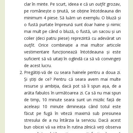
clar în minte. Pe scurt, ideea e că un
outfit
grozav,
pe românește o ținută, se obține întotdeauna din
minimum 4 piese. Să luăm un exemplu. O bluză și
o fustă purtate împreună sunt doar haine și nimic
mai mult pe când o bluză, o fustă, un sacou și un
colier (deci patru piese) reprezintă cu adevărat un
outfit.
Orice combinație a mai multor articole
vestimentare funcționează întotdeauna și este
suficient să vă uitați în oglindă ca să vă convingeți
de acest lucru.
Pregătiți-vă de cu seara hainele pentru a doua zi.
Și știți de ce? Pentru că seara avem mai multe
resurse și ambiția, dacă pot să îi spun așa, de a
arăta fabulos în următoarea zi. Ca să nu mai spun
de timp, 10 minute seara sunt un mizilic față de
aceleași 10 minute dimineața când totul este
făcut pe fugă în viteză maximă sub presiunea
stresului de a nu întârzia la serviciu. Dacă acest
bun obicei vă va intra în rutina zilnică veți observa