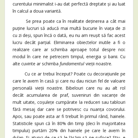
curentului minimalist i-au dat perfectă dreptate și au luat
în calcul a doua variantă.
Se prea poate ca în realitate deținerea a cât mai
puține lucruri să aducă mai multă bucurie în viața de zi
cu zi deși, spun încă o dată, eu nu am reușit să fac acest
lucru decât parțial. Eliminarea obiectelor inutile a fi o
realizare care ar schimba aproape totul despre noi:
modul în care ne petrecem timpul, energia și banii. Cu
alte cuvinte ar schimba
fundamentul
vieții noastre.
Cu ce ar trebui început? Poate cu decorațiunile pe
care le avem în casă și care nu dau niciun fel de valoare
personală vieții noastre. Bibelouri care nu au alt rol
decât acumularea de praf, suveniruri din vacanțe de
mult uitate, coșulețe cumpărate la reduceri sau tablouri
fără mesaj dar care se potrivesc cu nuanța covorului.
Apoi, sau poate asta ar fi trebuit în primul rând, hainele.
Statisticile spun că în 80% din timp (deci în majoritatea
timpului) purtăm 20% din hainele pe care le avem în
dulap. Și atunci de ce să le lăsăm să ne sufoce? Știu, e