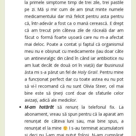
la primele simptome timp de trei zile, trei pastile
pe zi. Mă și mir cum de am ținut minte numele
medicamentului dar mă felicit pentru asta pentru
că, într-adevăr a fost ca o mană cerească. E drept
că am trecut prin câteva zile de răceală dar am
făcut o formă foarte ușoară care nu m-a afectat
mai deloc. Poate a contat și faptul că organismul
meu nu e obișnuit cu medicamente (iau doar câte
un antinevralgic din când în când iar antibiotice nu
am luat decât de două ori în viață) dar Ibusinusul
ăsta mi s-a părut un fel de
Holy Grail
. Pentru mine
a funcționat perfect dar cu toate astea eu nu pot
să vi-l recomand că nu sunt Olivia Steer, cel mai
bine este să țineți cont doar de sfaturile celor
avizați, adică ale medicilor.
M-am hotărât
să renunț la telefonul fix. La
abonament, vreau să spun pentru că la aparat am
renunțat de câteva luni sau, mai bine spus, a
renunțat el la mine
I s-au terminat acumulatorii
și deci nu l-am mai putut folosi. N-am cumpărat