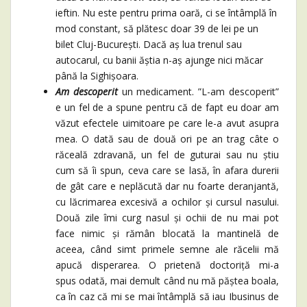
ieftin. Nu este pentru prima oară, ci se întâmplă în
mod constant, să plătesc doar 39 de lei pe un
bilet Cluj-București. Dacă aș lua trenul sau
autocarul, cu banii ăștia n-aș ajunge nici măcar
până la Sighișoara.
Am descoperit
un medicament. ”L-am descoperit”
e un fel de a spune pentru că de fapt eu doar am
văzut efectele uimitoare pe care le-a avut asupra
mea. O dată sau de două ori pe an trag câte o
răceală zdravană, un fel de guturai sau nu știu
cum să îi spun, ceva care se lasă, în afara durerii
de gât care e neplăcută dar nu foarte deranjantă,
cu lăcrimarea excesivă a ochilor și cursul nasului.
Două zile îmi curg nasul și ochii de nu mai pot
face nimic și rămân blocată la mantinelă de
aceea, când simt primele semne ale răcelii mă
apucă disperarea. O prietenă doctoriță mi-a
spus odată, mai demult când nu mă păștea boala,
ca în caz că mi se mai întâmplă să iau Ibusinus de