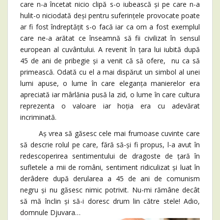
care n-a încetat nicio clipă s-o iubească și pe care n-a
hulit-o niciodată deși pentru suferințele provocate poate
ar fi fost îndreptățit s-o facă iar ca om a fost exemplul
care ne-a arătat ce înseamnă să fii civilizat în sensul
european al cuvântului. A revenit în țara lui iubită după
45 de ani de pribegie și a venit că să ofere, nu ca să
primească. Odată cu el a mai dispărut un simbol al unei
lumi apuse, o lume în care eleganța manierelor era
apreciată iar mârlănia pusă la zid, o lume în care cultura
reprezenta o valoare iar hoția era cu adevărat
incriminată.
Aș vrea să găsesc cele mai frumoase cuvinte care
să descrie rolul pe care, fără să-și fi propus, l-a avut în
redescoperirea sentimentului de dragoste de țară în
sufletele a mii de români, sentiment ridiculizat și luat în
derâdere după derularea a 45 de ani de comunism
negru și nu găsesc nimic potrivit. Nu-mi rămâne decât
să mă înclin și să-i doresc drum lin către stele! Adio,
domnule Djuvara…