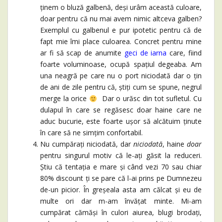
ținem o bluză galbenă, deși urâm această culoare,
doar pentru că nu mai avem nimic altceva galben?
Exemplul cu galbenul e pur ipotetic pentru că de
fapt mie îmi place culoarea. Concret pentru mine
ar fi să scap de anumite
geci de iarna
care, fiind
foarte voluminoase, ocupă spațiul degeaba. Am
una neagră pe care nu o port niciodată dar o țin
de ani de zile pentru că, știți cum se spune, negrul
merge la orice
Dar o urăsc din tot sufletul. Cu
dulapul în care se regăsesc doar haine care ne
aduc bucurie, este foarte ușor să alcătuim ținute
în care să ne simțim confortabil.
Nu cumpărați niciodată, dar
niciodată
, haine
doar
pentru singurul motiv că le-ați găsit la reduceri.
Știu că tentația e mare și când vezi 70 sau chiar
80% discount ți se pare că l-ai prins pe Dumnezeu
de-un picior. În greșeala asta am călcat și eu de
multe ori dar m-am învățat minte. Mi-am
cumpărat cămăși în culori aiurea, blugi brodați,