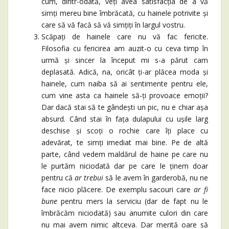
cum, dintr-odată, veți avea satisfacția de a vă
simți mereu bine îmbrăcată, cu hainele potrivite și
care să vă facă să vă simțiți în largul vostru.
Scăpați de hainele care nu vă fac fericite.
Filosofia cu fericirea am auzit-o cu ceva timp în
urmă și sincer la început mi s-a părut cam
deplasată. Adică, na, oricât ți-ar plăcea moda și
hainele, cum naiba să ai sentimente pentru ele,
cum vine asta ca hainele să-ți provoace emoții?
Dar dacă stai să te gândești un pic, nu e chiar așa
absurd. Când stai în fața dulapului cu ușile larg
deschise și scoți o rochie care îți place cu
adevărat, te simți imediat mai bine. Pe de altă
parte, când vedem maldărul de haine pe care nu
le purtăm niciodată dar pe care le ținem doar
pentru că
ar trebui
să le avem în garderobă, nu ne
face nicio plăcere. De exemplu sacouri care
ar fi
bune
pentru mers la serviciu (dar de fapt nu le
îmbrăcăm niciodată) sau anumite culori din care
nu mai avem nimic altceva. Dar merită oare să