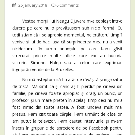
26 January 2018
6 Comments
Vestea morții lui Neagu Djuvara m-a copleșit într-o
durere pe care nu o prevăzusem sub nicio formă. Cu
toții știam că i se apropie momentul, neiertătorul timp îi
venise și lui de hac, așa că surprinderea mea nu a venit
nicidecum în urma anunțului pe care l-am găsit
strecurat printre multe altele care exultau bucuria
victoriei Simonei Halep sau a celor care exprimau
îngrijorări venite de la Bruxelles.
Nu mă așteptam să fiu atât de răvășită și îngrozitor
de tristă. Mă simt ca și când aș fi pierdut pe cineva din
familie, pe cineva foarte apropiat și drag, un bunic, un
profesor și un mare prieten în același timp deși nu mi-a
fost nimic din toate astea. A fost undeva mult mai
presus. I-am citit toate cărțile, l-am urmărit de câte ori
am putut la televizor, i-am căutat interviurile și m-am
înscris în grupurile de apreciere de pe Facebook pentru
că l-am admirat din toate punctele de vedere. L-am