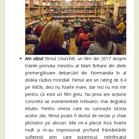
Am văzut
filmul Churchill, un film din 2017 despre
trăirile primului ministru al Marii Britanii din zilele
premergătoare debarcării din Normandia în al
doilea război mondial. Filmul are un rating de 6.4
pe IMDb, deci nu foarte mare, dar nici nu mă mir
pentru că este un film greu. Nu prea are acțiune
concretă iar evenimentele trebuiesc mai degrabă
intuite. Pentru cineva care nu cunoaște istoria
acelor zile, filmul poate fi destul de neclar și chiar
plictisitor pe alocuri. Mie mi-a plăcut însă foarte
mult și m-au impresionat profund frământările
sufletești prin care puternicul, neînfricatul