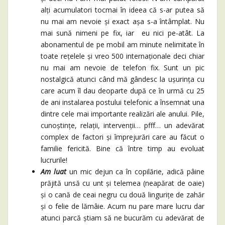
alți acumulatori tocmai în ideea că s-ar putea să
nu mai am nevoie și exact așa s-a întâmplat. Nu
mai sună nimeni pe fix, iar eu nici pe-atât. La
abonamentul de pe mobil am minute nelimitate în
toate rețelele și vreo 500 internaționale deci chiar
nu mai am nevoie de telefon fix. Sunt un pic
nostalgică atunci când mă gândesc la ușurința cu
care acum îl dau deoparte după ce în urmă cu 25
de ani instalarea postului telefonic a însemnat una
dintre cele mai importante realizări ale anului. Pile,
cunoștințe, relații, intervenții… pfff… un adevărat
complex de factori și împrejurări care au făcut o
familie fericită. Bine că între timp au evoluat
lucrurile!
Am luat
un mic dejun ca în copilărie, adică pâine
prăjită unsă cu unt și telemea (neapărat de oaie)
și o cană de ceai negru cu două lingurițe de zahăr
și o felie de lămâie. Acum nu pare mare lucru dar
atunci parcă știam să ne bucurăm cu adevărat de