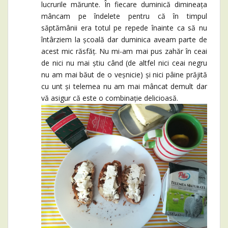
lucrurile mărunte. În fiecare duminică dimineața
mâncam pe îndelete pentru că în timpul
săptămânii era totul pe repede înainte ca să nu
întârziem la școală dar duminica aveam parte de
acest mic răsfăț. Nu mi-am mai pus zahăr în ceai
de nici nu mai știu când (de altfel nici ceai negru
nu am mai băut de o veșnicie) și nici pâine prăjită
cu unt și telemea nu am mai mâncat demult dar
vă asigur că este o combinație delicioasă.