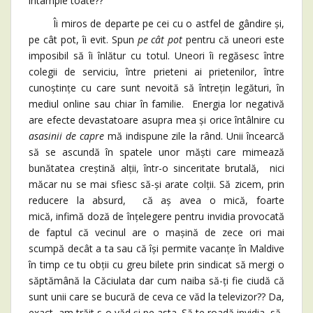
întâmple toate??
Îi miros de departe pe cei cu o astfel de gândire și,
pe cât pot, îi evit. Spun
pe cât pot
pentru că uneori este
imposibil să îi înlătur cu totul. Uneori îi regăsesc între
colegii de serviciu, între prieteni ai prietenilor, între
cunoștințe cu care sunt nevoită să întrețin legături, în
mediul online sau chiar în familie. Energia lor negativă
are efecte devastatoare asupra mea și orice întâlnire cu
asasinii de capre
mă indispune zile la rând. Unii încearcă
să se ascundă în spatele unor măști care mimează
bunătatea creștină alții, într-o sinceritate brutală, nici
măcar nu se mai sfiesc să-și arate colții. Să zicem, prin
reducere la absurd, că aș avea o mică, foarte
mică, infimă doză de înțelegere pentru invidia provocată
de faptul că vecinul are o mașină de zece ori mai
scumpă decât a ta sau că își permite vacanțe în Maldive
în timp ce tu obții cu greu bilete prin sindicat să mergi o
săptămână la Căciulata dar cum naiba să-ți fie ciudă că
sunt unii care se bucură de ceva ce văd la televizor?? Da,
exact, am trăit s-o văd și pe asta. Să te roadă invidia, să-