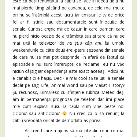
este că deși renunțatul la cablu se face în ideea de a nu
mai pierde timp zăcând pe canapea, de cele mai multe
ori nu se întâmplă acest lucru iar emisiunile tv de orice
fel ar fi, știrile sau documentarele sunt înlocuite de
seriale. Cunosc
enșpe
mii de cazuri în care oameni care
nu pierd nicio ocazie de a trâmbița sus și tare că nu se
mai uită la televizor de
nu știu câți ani
, își umplu
weekendurile cu câte două-trei-patru sezoane din seriale
de care nu se mai pot desprinde. În afară de faptul că
episoadele nu sunt întrerupte de reclame, eu nu văd
niciun câștig iar dependența este exact aceeași. Adică nu
e canabis ci e hașiș. Deci? e mai cool să te uiți la seriale
decât pe Digi Life, Animal World sau pe Viasat History?
Și, recunosc, urmăresc cu sfințenie rubrica Meteo deși
am în permanență prognoza pe telefon dar îmi place
mie cum explică Busu la tablă cum vine peste noi
ciclonu’ sau anticiclonu’
Nu cred că o să renunț la
cablu vreodată oricât de demodată aș părea.
Alt trend care a ajuns să mă irite din ce în ce mai