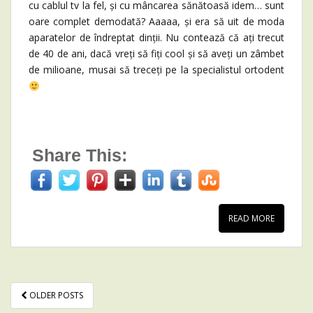
cu cablul tv la fel, și cu mâncarea sănătoasă idem… sunt
oare complet demodată? Aaaaa, și era să uit de moda
aparatelor de îndreptat dinții. Nu contează că ați trecut
de 40 de ani, dacă vreți să fiți cool și să aveți un zâmbet
de milioane, musai să treceți pe la specialistul ortodent
Share This:
READ MORE
OLDER POSTS
POSTS NAVIGATION