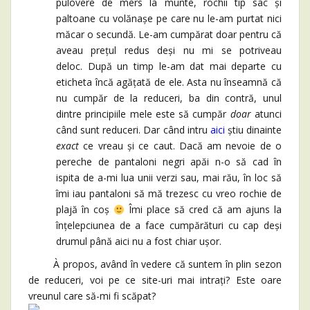
pulovere de mers la munte, rochii tip sac și
paltoane cu volănașe pe care nu le-am purtat nici
măcar o secundă. Le-am cumpărat doar pentru că
aveau prețul redus deși nu mi se potriveau
deloc. După un timp le-am dat mai departe cu
eticheta încă agățată de ele. Asta nu înseamnă că
nu cumpăr de la reduceri, ba din contră, unul
dintre principiile mele este să cumpăr
doar
atunci
când sunt reduceri. Dar când intru
aici
știu dinainte
exact
ce vreau și ce caut. Dacă am nevoie de o
pereche de pantaloni negri apăi n-o să cad în
ispita de a-mi lua unii verzi sau, mai rău, în loc să
îmi iau pantaloni să mă trezesc cu vreo rochie de
plajă în coș
Îmi place să cred că am ajuns la
înțelepciunea de a face cumpărături cu cap deși
drumul până aici nu a fost chiar ușor.
À propos, având în vedere că suntem în plin sezon
de reduceri, voi pe ce site-uri mai intrați? Este oare
vreunul care să-mi fi scăpat?