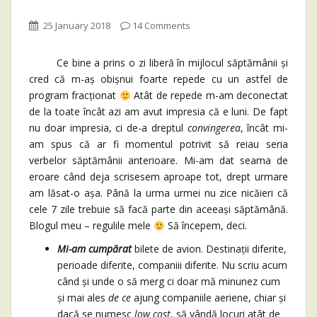
25 January 2018
14 Comments
Ce bine a prins o zi liberă în mijlocul săptămânii și
cred că m-aș obișnui foarte repede cu un astfel de
program fracționat
Atât de repede m-am deconectat
de la toate încât azi am avut impresia că e luni. De fapt
nu doar impresia, ci de-a dreptul
convingerea
, încât mi-
am spus că ar fi momentul potrivit să reiau seria
verbelor săptămânii anterioare. Mi-am dat seama de
eroare când deja scrisesem aproape tot, drept urmare
am lăsat-o așa. Până la urma urmei nu zice nicăieri că
cele 7 zile trebuie să facă parte din aceeași săptămână.
Blogul meu – regulile mele
Să începem, deci.
Mi-am cumpărat
bilete de avion. Destinații diferite,
perioade diferite, companiii diferite. Nu scriu acum
când și unde o să merg ci doar mă minunez cum
și mai ales
de ce
ajung companiile aeriene, chiar și
dacă se numesc
low cost
, să vândă locuri atât de