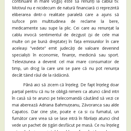
continuare în mare vogă) este să renunți la cablul tv.
Motivul nu e nicidecum de natură financiară ci reprezintă
eliberarea dintr-o realitate paralelă care a ajuns să
sufoce prin multitudinea de reclame la bere,
medicamente sau supe la plic. Cei care au renunțat la
cablu invocă sentimentul de dezgust (și de cele mai
multe ori pe bună dreptate) în fața emisiunilor în care
aceleași ”vedete” emit judecăți de valoare devenind
specialiști în economie, finanțe, medicină sau sport.
Televiziunea a devenit cel mai mare consumator de
timp, un drog la care unii se pare că nu pot renunța
decât tăind răul de la rădăcină.
Până aici să zicem că înțeleg. De fapt înțeleg doar
parțial pentru că nu te obligă nimeni ca atunci când intri
în casă să te arunci pe telecomandă căutând să vezi ce
mai aberează Adriana Bahmuțeanu, Zăvoranca sau alde
Capatos. Dar cine știe, poate e ca si cu fumatul, un
fumător care vrea să se lase intră în fibrilații atunci cînd
vede un pachet de țigări desfăcut pe masă. Ce nu înțeleg