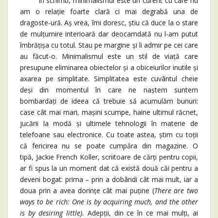
În schimb, minimalismul este un curent cu care nu
am o relație foarte clară ci mai degrabă una de
dragoste-ură. Aș vrea, îmi doresc, știu că duce la o stare
de mulțumire interioară dar deocamdată nu l-am putut
îmbrățișa cu totul. Stau pe margine și îi admir pe cei care
au făcut-o. Minimalismul este un stil de viață care
presupune eliminarea obiectelor și a obiceiurilor inutile și
axarea pe simplitate. Simplitatea este cuvântul cheie
deși din momentul în care ne naștem suntem
bombardați de ideea că trebuie să acumulăm bunuri:
case cât mai mari, mașini scumpe, haine ultimul răcnet,
jucării la modă și ultimele tehnologii în materie de
telefoane sau electronice. Cu toate astea, știm cu toții
că fericirea nu se poate cumpăra din magazine. O
tipă, Jackie French Koller, scriitoare de cărți pentru copii,
ar fi spus la un moment dat că există două căi pentru a
deveni bogat: prima – prin a dobândi cât mai mult, iar a
doua prin a avea dorințe cât mai puține (
There are two
ways to be rich: One is by acquiring much, and the other
is by desiring little).
Adepții, din ce în ce mai mulți, ai