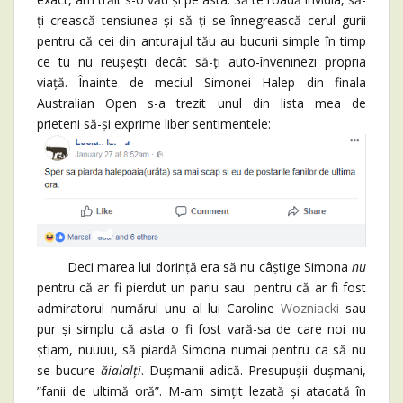
ți crească tensiunea și să ți se înnegrească cerul gurii
pentru că cei din anturajul tău au bucurii simple în timp
ce tu nu reușești decât să-ți auto-înveninezi propria
viață. Înainte de meciul Simonei Halep din finala
Australian Open s-a trezit unul din lista mea de
prieteni să-și exprime liber sentimentele:
Deci marea lui dorință era să nu câștige Simona
nu
pentru că ar fi pierdut un pariu sau pentru că ar fi fost
admiratorul numărul unu al lui Caroline
Wozniacki
sau
pur și simplu că asta o fi fost vară-sa de care noi nu
știam, nuuuu, să piardă Simona numai pentru ca să nu
se bucure
ăialalți
. Dușmanii adică. Presupușii dușmani,
”fanii de ultimă oră”. M-am simțit lezată și atacată în