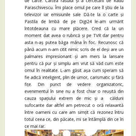
de carte. Cartea râsului și a cercetării de Radu
Paraschivescu. Îmi place omul pe care îl știu de la
televizor iar emisiunile sale Dă-te la o carte și
Pastila de limbă de pe Digi24 le-am urmărit
întotdeauna cu mare plăcere. Cred că la un
moment dat avea o rubrică și pe TVR dar pentru
asta n-aș putea băga mâna în foc. Recunosc că
până acum n-am citit nimic scris de el deși are un
palmares impresionant și am mers la lansare
pentru că pur și simplu am vrut să văd cum este
omul în realitate. L-am găsit așa cum speram să
fie adică inteligent, plin de umor, carismatic și fără
fițe. Din punct de vedere organizatoric,
evenimentul în sine nu a fost chiar o reușită din
cauza spațiului extrem de mic și a căldurii
sufocante dar altfel am petrecut o oră relaxantă
între oameni cu care am simțit că rezonez întru
totul ceea ce, din păcate, mi se întâmplă din ce în
ce mai rar.