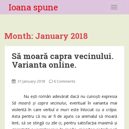
Ioana spune
TOGGLE
Month:
January 2018
Să moară capra vecinului.
Varianta online.
31 January 2018
6 Comments
Nu ești român adevărat dacă nu cunoști expresia
Să moară și capra vecinului
, eventual în varianta mai
violentă în care verbul
a muri
este înlocuit cu
a crăpa
.
Asta pentru că nu ar fi de ajuns ca animalul să moară
lent, să se stingă cu zile ci, pentru satisfacția maximă și