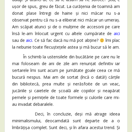
ușor de spus, greu de făcut. La curățenia de toamnă am
donat plase întregi de haine și nici măcar nu s-a
observat pentru că nu s-a eliberat nici măcar un umeraș.
Am scăpat atunci și de o mulțime de accesorii pe care
însă le-am înlocuit urgent cu altele cumpărate de
aici
sau de
aici
. Ce să fac dacă nu mă pot abține?
îmi plac
la nebunie toate flecuștețele astea și mă bucur să le am.
În schimb la ustensilele din bucătărie pe care nu le
mai foloseam de ani de zile am renunțat definitiv iar
sertarele îmi sunt acum pe jumătate goale ceea ce mă
bucură nespus. Mai am de sortat (încă o dată!) cărțile
din bibliotecă, prea multe și nerăsfoite de un veac,
jucăriile și caietele de școală ale copiilor și neapărat
pernele și pernițele de toate formele și culorile care mi-
au invadat debaralele.
Deci, în concluzie, deși mă atrage ideea
minimalismului, deocamdată sunt departe de a o
îmbrățișa complet. Sunt deci, și în afara acestui trend. Și