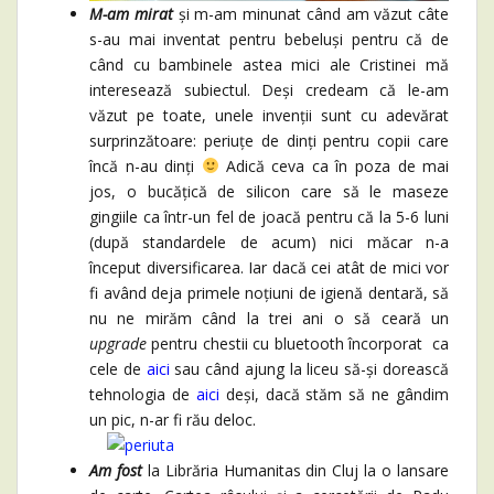
M-am mirat
și m-am minunat când am văzut câte
s-au mai inventat pentru bebeluși pentru că de
când cu bambinele astea mici ale Cristinei mă
interesează subiectul. Deși credeam că le-am
văzut pe toate, unele invenții sunt cu adevărat
surprinzătoare: periuțe de dinți pentru copii care
încă n-au dinți
Adică ceva ca în poza de mai
jos, o bucățică de silicon care să le maseze
gingiile ca într-un fel de joacă pentru că la 5-6 luni
(după standardele de acum) nici măcar n-a
început diversificarea. Iar dacă cei atât de mici vor
fi având deja primele noțiuni de igienă dentară, să
nu ne mirăm când la trei ani o să ceară un
upgrade
pentru chestii cu bluetooth încorporat ca
cele de
aici
sau când ajung la liceu să-și dorească
tehnologia de
aici
deși, dacă stăm să ne gândim
un pic, n-ar fi rău deloc.
Am fost
la Librăria Humanitas din Cluj la o lansare