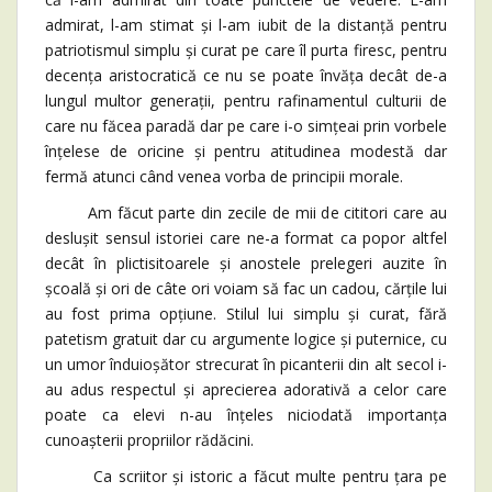
admirat, l-am stimat și l-am iubit de la distanță pentru
patriotismul simplu și curat pe care îl purta firesc, pentru
decența aristocratică ce nu se poate învăța decât de-a
lungul multor generații, pentru rafinamentul culturii de
care nu făcea paradă dar pe care i-o simțeai prin vorbele
înțelese de oricine și pentru atitudinea modestă dar
fermă atunci când venea vorba de principii morale.
Am făcut parte din zecile de mii de cititori care au
deslușit sensul istoriei care ne-a format ca popor altfel
decât în plictisitoarele și anostele prelegeri auzite în
școală și ori de câte ori voiam să fac un cadou, cărțile lui
au fost prima opțiune. Stilul lui simplu și curat, fără
patetism gratuit dar cu argumente logice și puternice, cu
un umor înduioșător strecurat în picanterii din alt secol i-
au adus respectul și aprecierea adorativă a celor care
poate ca elevi n-au înțeles niciodată importanța
cunoașterii propriilor rădăcini.
Ca scriitor și istoric a făcut multe pentru țara pe