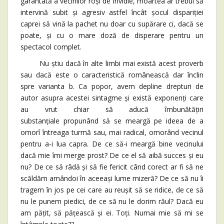
garantată a vecinilor roși de invidie, moartea ar trebui să
intervină subit și agresiv astfel încât șocul dispariției
caprei să vină la pachet nu doar cu supărare ci, dacă se
poate, și cu o mare doză de disperare pentru un
spectacol complet.
Nu știu dacă în alte limbi mai există acest proverb
sau dacă este o caracteristică românească dar înclin
spre varianta b. Ca popor, avem depline drepturi de
autor asupra acestei sintagme și există exponenți care
au vrut chiar să aducă îmbunătățiri
substanțiale propunând să se meargă pe ideea de a
omorî întreaga turmă sau, mai radical, omorând vecinul
pentru a-i lua capra. De ce să-i meargă bine vecinului
dacă mie îmi merge prost? De ce el să aibă succes și eu
nu? De ce să râdă și să fie fericit când corect ar fi să ne
scăldăm amândoi în aceeași lume mizeră? De ce să nu îi
tragem în jos pe cei care au reușit să se ridice, de ce să
nu le punem piedici, de ce să nu le dorim răul? Dacă eu
am pățit, să pățească și ei. Toți. Numai mie să mi se