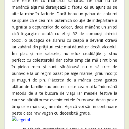
tare este cel cu mâncatul sănătos. De fapt nu ce
mănâncă alții mă deranjează ci faptul că au ajuns să se
uite la mine în farfurie. Dacă beau un pahar de cola mi
se spune că e cea mai puternică soluție de îndepărtare a
ruginii și a depunerilor de calcar, dacă mănânc un șnițel
cică îngurgitez odată cu el și 52 de compuși chimici
toxici, o bucățică de slănină cu ceapă a devenit otravă
iar zahărul din prăjituri este mai dăunător decât alcoolul.
Îmi plac și mie salatele, nu refuz cruditățile și stau
perfect cu colesterolul dar atâta timp cât mă simt bine
în pielea mea și sunt sănătoasă nu o să trec de
bunăvoie la un regim bazat pe alge marine, grâu încolțit
și muguri de pin. Plăcerea de a mânca ceva gustos
alături de familie sau prieteni este cea mai la îndemână
metodă de a te bucura de viață iar mesele festive la
care se sărbătoresc evenimentele frumoase devin peste
timp cele mai dragi amintiri. Așa că voi sări în continuare
peste dieta raw vegan cu deosebită grație.