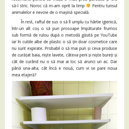
să-l stric. Noroc că m-am oprit la timp
Pentru tunsul
animalelor e nevoie de o mașină specială.
În rest, raftul de sus o să îl umplu cu hârtie igienică,
într-un alt coș o să pun prosoape împăturate frumos
sub formă de rulou după o metodă găsită pe YouTube
iar în cutiile albe de plastic o să țin doar cosmetice care
nu sunt expirate. Probabil o să mai pun și ceva produse
de curățat baia, niște lavete, câteva perii și niște bureți și
cât de curând nu o să mai ai loc să arunci un ac. Dar
până una-alta, cât încă e nouă, cum vi se pare noua
mea etajeră?