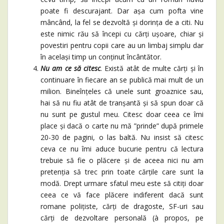
poate fi descurajant. Dar așa cum pofta vine
mâncând, la fel se dezvoltă și dorința de a citi. Nu
este nimic rău să începi cu cărți ușoare, chiar și
povestiri pentru copii care au un limbaj simplu dar
în același timp un conținut încântător.
Nu am ce să citesc
. Există atât de multe cărți și în
continuare în fiecare an se publică mai mult de un
milion. Bineînțeles că unele sunt groaznice sau,
hai să nu fiu atât de tranșantă și să spun doar că
nu sunt pe gustul meu. Citesc doar ceea ce îmi
place și dacă o carte nu mă ”prinde” după primele
20-30 de pagini, o las baltă. Nu insist să citesc
ceva ce nu îmi aduce bucurie pentru că lectura
trebuie să fie o plăcere și de aceea nici nu am
pretenția să trec prin toate cărțile care sunt la
modă. Drept urmare sfatul meu este să citiți doar
ceea ce vă face plăcere indiferent dacă sunt
romane polițiste, cărți de dragoste, SF-uri sau
cărți de dezvoltare personală (à propos, pe