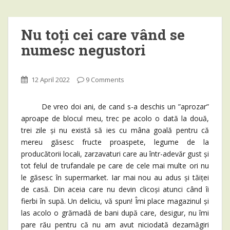
Nu toți cei care vând se
numesc negustori
12 April 2022
9 Comments
De vreo doi ani, de cand s-a deschis un ”aprozar”
aproape de blocul meu, trec pe acolo o dată la două,
trei zile și nu există să ies cu mâna goală pentru că
mereu găsesc fructe proaspete, legume de la
producătorii locali, zarzavaturi care au într-adevăr gust și
tot felul de trufandale pe care de cele mai multe ori nu
le găsesc în supermarket. Iar mai nou au adus și tăiței
de casă. Din aceia care nu devin clicoși atunci când îi
fierbi în supă. Un deliciu, vă spun! Îmi place magazinul și
las acolo o grămadă de bani după care, desigur, nu îmi
pare rău pentru că nu am avut niciodată dezamăgiri