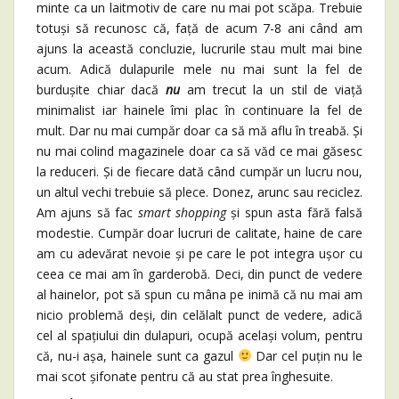
minte ca un laitmotiv de care nu mai pot scăpa. Trebuie
totuși să recunosc că, față de acum 7-8 ani când am
ajuns la această concluzie, lucrurile stau mult mai bine
acum. Adică dulapurile mele nu mai sunt la fel de
burdușite chiar dacă
nu
am trecut la un stil de viață
minimalist iar hainele îmi plac în continuare la fel de
mult. Dar nu mai cumpăr doar ca să mă aflu în treabă. Și
nu mai colind magazinele doar ca să văd ce mai găsesc
la reduceri. Și de fiecare dată când cumpăr un lucru nou,
un altul vechi trebuie să plece. Donez, arunc sau reciclez.
Am ajuns să fac
smart shopping
și spun asta fără falsă
modestie. Cumpăr doar lucruri de calitate, haine de care
am cu adevărat nevoie și pe care le pot integra ușor cu
ceea ce mai am în garderobă. Deci, din punct de vedere
al hainelor, pot să spun cu mâna pe inimă că nu mai am
nicio problemă deși, din celălalt punct de vedere, adică
cel al spațiului din dulapuri, ocupă același volum, pentru
că, nu-i așa, hainele sunt ca gazul
Dar cel puțin nu le
mai scot șifonate pentru că au stat prea înghesuite.