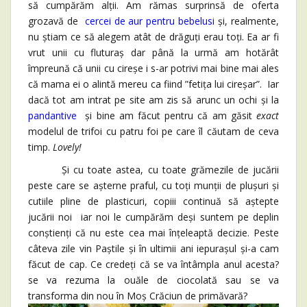
să cumpărăm alții. Am rămas surprinsă de oferta
grozavă de
cercei de aur pentru bebelusi
și, realmente,
nu știam ce să alegem atât de drăguți erau toți. Ea ar fi
vrut unii cu fluturaș dar până la urmă am hotărât
împreună că unii cu cireșe i s-ar potrivi mai bine mai ales
că mama ei o alintă mereu ca fiind ”fetița lui cireșar”. Iar
dacă tot am intrat pe site am zis să arunc un ochi și la
pandantive
și bine am făcut pentru că am găsit
exact
modelul de trifoi cu patru foi pe care îl căutam de ceva
timp.
Lovely!
Și cu toate astea, cu toate grămezile de jucării
peste care se așterne praful, cu toți munții de plușuri și
cutiile pline de plasticuri, copiii continuă să aștepte
jucării noi iar noi le cumpărăm deși suntem pe deplin
conștienți că nu este cea mai înțeleaptă decizie. Peste
câteva zile vin Paștile și în ultimii ani iepurașul și-a cam
făcut de cap. Ce credeți că se va întâmpla anul acesta?
se va rezuma la ouăle de ciocolată sau se va
transforma din nou în Moș Crăciun de primăvară?