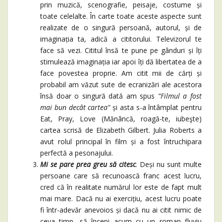
prin muzică, scenografie, peisaje, costume și
toate celelalte. În carte toate aceste aspecte sunt
realizate de o singură persoană, autorul, și de
imaginația ta, adică a cititorului. Televizorul te
face să vezi. Cititul însă te pune pe gânduri și îți
stimulează imaginația iar apoi îți dă libertatea de a
face povestea proprie. Am citit mii de cărți și
probabil am văzut sute de ecranizări ale acestora
însă doar o singură dată am spus
”Filmul a fost
mai bun decât cartea”
și asta s-a întâmplat pentru
Eat, Pray, Love (Mănâncă, roagă-te, iubeşte)
cartea scrisă de Elizabeth Gilbert. Julia Roberts a
avut rolul principal în film și a fost întruchipara
perfectă a pesonajului.
Mi se pare prea greu să citesc
. Deși nu sunt multe
persoane care să recunoască franc acest lucru,
cred că în realitate numărul lor este de fapt mult
mai mare. Dacă nu ai exercițiu, acest lucru poate
fi într-adevăr anevoios și dacă nu ai citit nimic de
ceva timp, să începi acum cu un roman fluviu