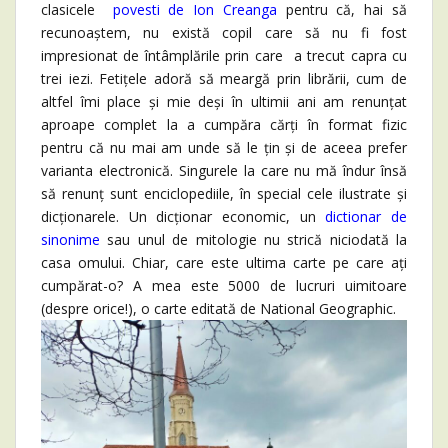
clasicele
povesti de Ion Creanga
pentru că, hai să
recunoaștem, nu există copil care să nu fi fost
impresionat de întâmplările prin care a trecut capra cu
trei iezi. Fetițele adoră să meargă prin librării, cum de
altfel îmi place și mie deși în ultimii ani am renunțat
aproape complet la a cumpăra cărți în format fizic
pentru că nu mai am unde să le țin și de aceea prefer
varianta electronică. Singurele la care nu mă îndur însă
să renunț sunt enciclopediile, în special cele ilustrate și
dicționarele. Un dicționar economic, un
dictionar de
sinonime
sau unul de mitologie nu strică niciodată la
casa omului. Chiar, care este ultima carte pe care ați
cumpărat-o? A mea este 5000 de lucruri uimitoare
(despre orice!), o carte editată de National Geographic.