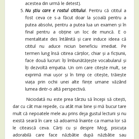
acestea din urmă le detest).
Nu știu care e rostul cititului
. Pentru că cititul a
fost ceva ce s-a făcut doar la școală pentru a
putea absolvi, pentru a putea lua un examen și în
final pentru a obține un loc de muncă. E o
mentalitate des întâlnită și care induce ideea că
cititul nu aduce niciun beneficiu imediat. Pe
termen lung însă citirea cărților, chiar și a ficțiunii,
face două lucruri: îți îmbunătățește vocabularul și
îți dezvoltă empatia. Un om care citește mult, se
exprimă mai ușor și în timp ce citește, trăiește
viața prin ochii unei alte ființe umane văzând
lumea dintr-o altă perspectivă.
Niciodată nu este prea târziu să începi să citești,
dar cu cât mai repede, cu atât mai bine și mă bucur tare
mult că nepoatele mele au prins deja gustul lecturii și nu
există seară în care să adoarmă înainte ca mama lor să
le citească ceva. Cărți cu și despre Mog, pisicuța
adorabilă care face năzbâtie după năzbâtie sau