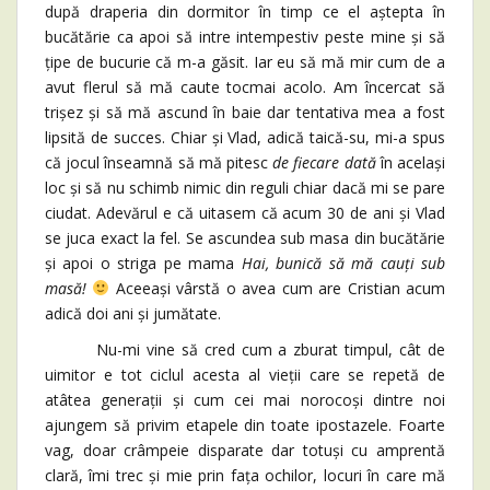
după draperia din dormitor în timp ce el aștepta în
bucătărie ca apoi să intre intempestiv peste mine și să
țipe de bucurie că m-a găsit. Iar eu să mă mir cum de a
avut flerul să mă caute tocmai acolo. Am încercat să
trișez și să mă ascund în baie dar tentativa mea a fost
lipsită de succes. Chiar și Vlad, adică taică-su, mi-a spus
că jocul înseamnă să mă pitesc
de fiecare dată
în același
loc și să nu schimb nimic din reguli chiar dacă mi se pare
ciudat. Adevărul e că uitasem că acum 30 de ani și Vlad
se juca exact la fel. Se ascundea sub masa din bucătărie
și apoi o striga pe mama
Hai, bunică să mă cauți sub
masă!
Aceeași vârstă o avea cum are Cristian acum
adică doi ani și jumătate.
Nu-mi vine să cred cum a zburat timpul, cât de
uimitor e tot ciclul acesta al vieții care se repetă de
atâtea generații și cum cei mai norocoși dintre noi
ajungem să privim etapele din toate ipostazele. Foarte
vag, doar crâmpeie disparate dar totuși cu amprentă
clară, îmi trec și mie prin fața ochilor, locuri în care mă