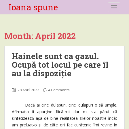
Ioana spune
TOGGLE
Month:
April 2022
Hainele sunt ca gazul.
Ocupă tot locul pe care îl
au la dispoziție
28 April 2022
4 Comments
Dacă ai cinci dulapuri, cinci dulapuri o să umple.
Afirmația îi aparține fiică-mii dar mi s-a părut că
sintetizează așa de bine realitatea zilelor noastre încât
am preluat-o și de câte ori fac curățenie îmi revine în