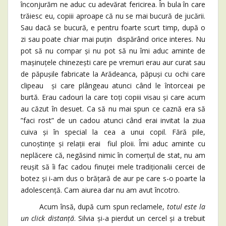
înconjurăm ne aduc cu adevărat fericirea. În bula în care
trăiesc eu, copiii aproape că nu se mai bucură de jucării.
Sau dacă se bucură, e pentru foarte scurt timp, după o
zi sau poate chiar mai puțin dispărând orice interes. Nu
pot să nu compar și nu pot să nu îmi aduc aminte de
mașinuțele chinezești care pe vremuri erau aur curat sau
de păpușile fabricate la Arădeanca, păpuși cu ochi care
clipeau și care plângeau atunci când le întorceai pe
burtă. Erau cadouri la care toți copiii visau și care acum
au căzut în desuet. Ca să nu mai spun ce caznă era să
”faci rost” de un cadou atunci când erai invitat la ziua
cuiva și în special la cea a unui copil. Fără pile,
cunoștințe și relații erai fiul ploii. Îmi aduc aminte cu
neplăcere că, negăsind nimic în comerțul de stat, nu am
reușit să îi fac cadou finuței mele tradiționalii cercei de
botez și i-am dus o brățară de aur pe care s-o poarte la
adolescență. Cam aiurea dar nu am avut încotro.
Acum însă, după cum spun reclamele,
totul este la
un click distanță
. Silvia și-a pierdut un cercel și a trebuit