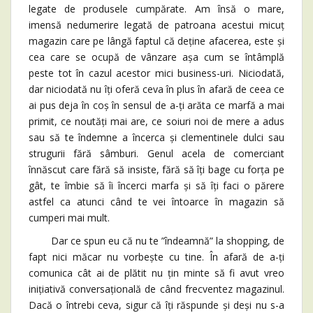
legate de produsele cumpărate. Am însă o mare,
imensă nedumerire legată de patroana acestui micuț
magazin care pe lângă faptul că deține afacerea, este și
cea care se ocupă de vânzare așa cum se întâmplă
peste tot în cazul acestor mici business-uri. Niciodată,
dar niciodată nu îți oferă ceva în plus în afară de ceea ce
ai pus deja în coș în sensul de a-ți arăta ce marfă a mai
primit, ce noutăți mai are, ce soiuri noi de mere a adus
sau să te îndemne a încerca și clementinele dulci sau
strugurii fără sâmburi. Genul acela de comerciant
înnăscut care fără să insiste, fără să îți bage cu forța pe
gât, te îmbie să îi încerci marfa și să îți faci o părere
astfel ca atunci când te vei întoarce în magazin să
cumperi mai mult.
Dar ce spun eu că nu te ”îndeamnă” la shopping, de
fapt nici măcar nu vorbește cu tine. În afară de a-ți
comunica cât ai de plătit nu țin minte să fi avut vreo
inițiativă conversațională de când frecventez magazinul.
Dacă o întrebi ceva, sigur că îți răspunde și deși nu s-a