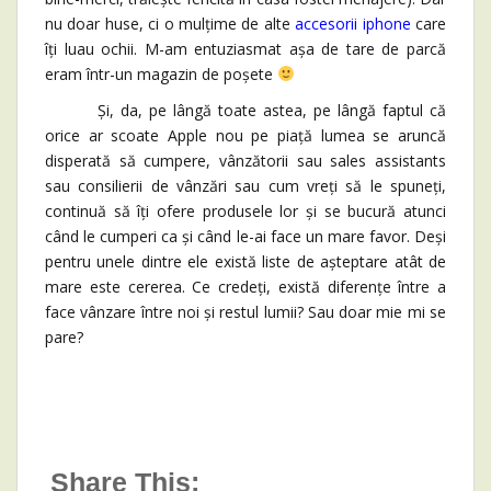
nu doar huse, ci o mulțime de alte
accesorii iphone
care
îți luau ochii. M-am entuziasmat așa de tare de parcă
eram într-un magazin de poșete
Și, da, pe lângă toate astea, pe lângă faptul că
orice ar scoate Apple nou pe piață lumea se aruncă
disperată să cumpere, vânzătorii sau sales assistants
sau consilierii de vânzări sau cum vreți să le spuneți,
continuă să îți ofere produsele lor și se bucură atunci
când le cumperi ca și când le-ai face un mare favor. Deși
pentru unele dintre ele există liste de așteptare atât de
mare este cererea. Ce credeți, există diferențe între a
face vânzare între noi și restul lumii? Sau doar mie mi se
pare?
Share This: