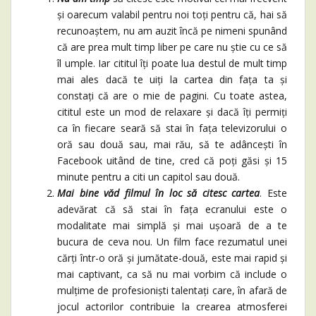
și oarecum valabil pentru noi toți pentru că, hai să
recunoaștem, nu am auzit încă pe nimeni spunând
că are prea mult timp liber pe care nu știe cu ce să
îl umple. Iar cititul îți poate lua destul de mult timp
mai ales dacă te uiți la cartea din fața ta și
constați că are o mie de pagini. Cu toate astea,
cititul este un mod de relaxare și dacă îți permiți
ca în fiecare seară să stai în fața televizorului o
oră sau două sau, mai rău, să te adâncești în
Facebook uitând de tine, cred că poți găsi și 15
minute pentru a citi un capitol sau două.
Mai bine văd filmul în loc să citesc cartea
. Este
adevărat că să stai în fața ecranului este o
modalitate mai simplă și mai ușoară de a te
bucura de ceva nou. Un film face rezumatul unei
cărți într-o oră și jumătate-două, este mai rapid și
mai captivant, ca să nu mai vorbim că include o
mulțime de profesioniști talentați care, în afară de
jocul actorilor contribuie la crearea atmosferei