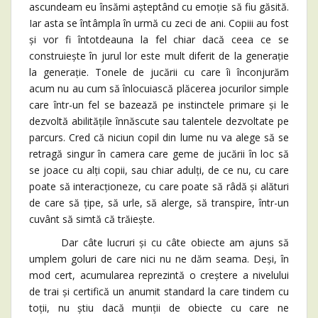
ascundeam eu însămi așteptând cu emoție să fiu găsită.
Iar asta se întâmpla în urmă cu zeci de ani. Copiii au fost
și vor fi întotdeauna la fel chiar dacă ceea ce se
construiește în jurul lor este mult diferit de la generație
la generație. Tonele de jucării cu care îi înconjurăm
acum nu au cum să înlocuiască plăcerea jocurilor simple
care într-un fel se bazează pe instinctele primare și le
dezvoltă abilitățile înnăscute sau talentele dezvoltate pe
parcurs. Cred că niciun copil din lume nu va alege să se
retragă singur în camera care geme de jucării în loc să
se joace cu alți copii, sau chiar adulți, de ce nu, cu care
poate să interacționeze, cu care poate să râdă și alături
de care să țipe, să urle, să alerge, să transpire, într-un
cuvânt să simtă că trăiește.
Dar câte lucruri și cu câte obiecte am ajuns să
umplem goluri de care nici nu ne dăm seama. Deși, în
mod cert, acumularea reprezintă o creștere a nivelului
de trai și certifică un anumit standard la care tindem cu
toții, nu știu dacă munții de obiecte cu care ne