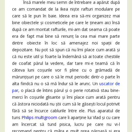
Însă marele meu semn de întrebare a apărut după
ce am comandat de la Ikea niște rafturi modulare pe
care să le pun în baie. Ideea era să-mi organizez mai
bine obiectele și cosmeticele pe care le țineam aici însă
după ce am montat rafturile, mi-am dat seama că poate
era de fapt mai bine să renunț la cea mai mare parte
dintre obiecte în loc să amenajez noi spații de
depozitare. Nu pot să spun că nu îmi place cum arată și
că nu este util și foarte la îndemână să ai toate chestiile
de coafat părul la vedere, dar tare mi-e teamă că în
câteva luni coșurile vor fi pline cu o grămadă de
mărunțișuri pe care o să le mut periodic dintr-o parte în
alta fiindcă nu o să mă îndur să le arunc. Un
uscator de
par
, o placă de întins părul și o perie rotativă stau bine-
merci în coșurile glisante și îmi place cum arată pentru
că ăstora niciodată nu știi cum să le găsești locul potrivit
fără să se încurce cablurile între ele. Plus aparatul de
tuns
Philips multigroom
care îi aparține lui Vlad și cu care
am încercat să tund pisica, lucru pe care nu vi-l
recomand pentru că mâța e mult prea păroasă și era