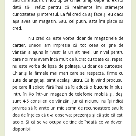
Sau că a adus un nou tip de chifle. Și aproape nu există
dată să-l refuz pentru că realmente îmi stârnește
curiozitatea și interesul. La fel cred că aș face și eu dacă
așa avea un magazin. Sau, cel puțin, asta îmi place să
cred.
Nu cred că este vorba doar de magazinele de
cartier, uneori am impresia că tot ceea ce ține de
vânzări a ajuns în ”vest” la un alt nivel, un nivel pentru
care noi mai avem încă mult de lucrat cu toate că, repet,
nu este vorba de lipsă de politețe. Ci doar de curtoazie.
Chiar și la firmele mai mari care se respectă, firme cu
sute de angajați, simt același luicru. Că îți vând produsul
pe care îl soliciți fără însă să îți aducă o bucurie în plus.
Intru în Ro într-un magazin de telefonie mobilă și, deși
sunt 4-5 consilieri de vânzări, jur că niciunul nu își ridică
privirea să îți arate un mic semn de recunoaștere sau îți
dea de înțeles că ți-a observat prezența și că știe că ești
acolo. Și că se va ocupa de tine de îndată ce va deveni
disponibil.