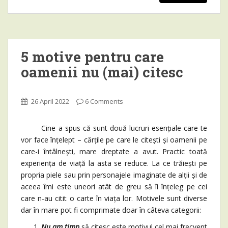
5 motive pentru care
oamenii nu (mai) citesc
26 April 2022
6 Comments
Cine a spus că sunt două lucruri esențiale care te
vor face înțelept – cărțile pe care le citești și oamenii pe
care-i întâlnești, mare dreptate a avut. Practic toată
experiența de viață la asta se reduce. La ce trăiești pe
propria piele sau prin personajele imaginate de alții și de
aceea îmi este uneori atât de greu să îi înțeleg pe cei
care n-au citit o carte în viața lor. Motivele sunt diverse
dar în mare pot fi comprimate doar în câteva categorii:
Nu am timp
să citesc este motivul cel mai frecvent