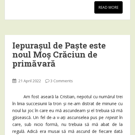
READ MORE
Iepurașul de Paște este
noul Moș Crăciun de
primăvară
21 April 2022
3 Comments
Am fost aseară la Cristian, nepotul cu numărul trei
în linia succesiunii la tron și ne-am distrat de minune cu
noul lui joc în care eu mă ascundeam și el trebuia să mă
găsească. Un fel de-a v-ați ascunselea pus pe
repeat
în
care, sub nicio formă, nu trebuia să mă abat de la
regulă. Adică era musai să mă ascund de fiecare dată