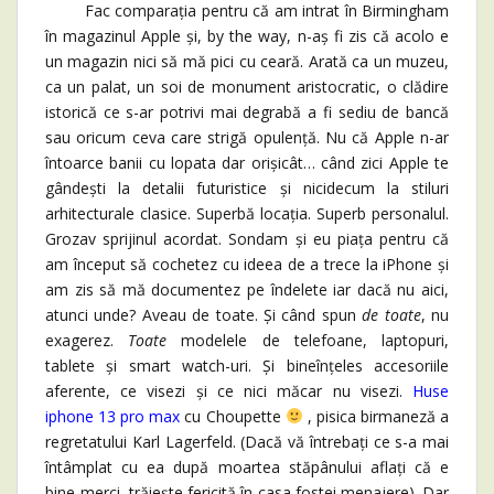
Fac comparația pentru că am intrat în Birmingham
în magazinul Apple și, by the way, n-aș fi zis că acolo e
un magazin nici să mă pici cu ceară. Arată ca un muzeu,
ca un palat, un soi de monument aristocratic, o clădire
istorică ce s-ar potrivi mai degrabă a fi sediu de bancă
sau oricum ceva care strigă opulență. Nu că Apple n-ar
întoarce banii cu lopata dar orișicât… când zici Apple te
gândești la detalii futuristice și nicidecum la stiluri
arhitecturale clasice. Superbă locația. Superb personalul.
Grozav sprijinul acordat. Sondam și eu piața pentru că
am început să cochetez cu ideea de a trece la iPhone și
am zis să mă documentez pe îndelete iar dacă nu aici,
atunci unde? Aveau de toate. Și când spun
de toate
, nu
exagerez.
Toate
modelele de telefoane, laptopuri,
tablete și smart watch-uri. Și bineînțeles accesoriile
aferente, ce visezi și ce nici măcar nu visezi.
Huse
iphone 13 pro max
cu Choupette
, pisica birmaneză a
regretatului Karl Lagerfeld. (Dacă vă întrebați ce s-a mai
întâmplat cu ea după moartea stăpânului aflați că e
bine-merci, trăiește fericită în casa fostei menajere). Dar