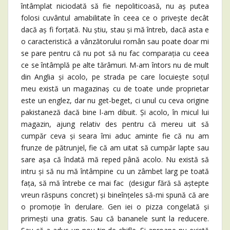
întâmplat niciodată să fie nepoliticoasă, nu aș putea
folosi cuvântul amabilitate în ceea ce o privește decât
dacă aș fi forțată. Nu știu, stau și mă întreb, dacă asta e
o caracteristică a vânzătorului român sau poate doar mi
se pare pentru că nu pot să nu fac comparația cu ceea
ce se întâmplă pe alte tărâmuri. M-am întors nu de mult
din Anglia și acolo, pe strada pe care locuiește soțul
meu există un magazinaș cu de toate unde proprietar
este un englez, dar nu get-beget, ci unul cu ceva origine
pakistaneză dacă bine l-am dibuit. Și acolo, în micul lui
magazin, ajung relativ des pentru că mereu uit să
cumpăr ceva și seara îmi aduc aminte fie că nu am
frunze de pătrunjel, fie că am uitat să cumpăr lapte sau
sare așa că îndată mă reped până acolo. Nu există să
intru și să nu mă întâmpine cu un zâmbet larg pe toată
fața, să mă întrebe ce mai fac (desigur fără să aștepte
vreun răspuns concret) și bineînțeles să-mi spună că are
o promoție în derulare. Gen iei o pizza congelată și
primești una gratis. Sau că bananele sunt la reducere.