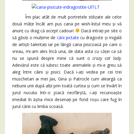
Îmi plac atât de mult portretele stilizate ale celor
două mâțe încât am pus cana pe wish-listul meu și vă
anunț cu drag că
accept
cadouri
Dacă intrați pe site o
să găsiți o mulțime de
căni pictate
cu dragoste și migală
de artiști talentați iar pe lângă cana pisicoasă pe care o
vreau, mi-am ales încă una, de data asta cu căței ca să
nu se spună despre mine că sunt o
crazy cat lady
.
Adevărul este că iubesc toate animalele și mi-e greu să
aleg între câini și pisici. Dacă i-ați vedea pe cei trei
muschetari ai mei Jax, Gina și Patrocle cum aleargă ca
nebunii unii după alții prin toată curtea și cum se învârt în
jurul nucului într-o joacă nesfârștă, i-ați recunoaște
imediat în ăștia micii desenați pe fond roșu care fug în
jurul cănii cu limba scoasă.