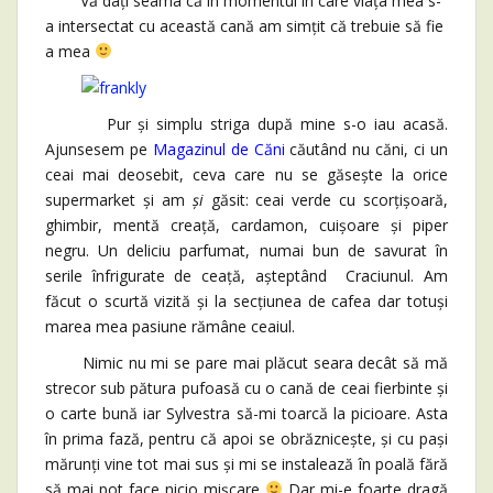
Vă dați seama că în momentul în care viața mea s-
a intersectat cu această cană am simțit că trebuie să fie
a mea
Pur și simplu striga după mine s-o iau acasă.
Ajunsesem pe
Magazinul de Căni
căutând nu căni, ci un
ceai mai deosebit, ceva care nu se găsește la orice
supermarket și am
și
găsit: ceai verde cu scorțișoară,
ghimbir, mentă creață, cardamon, cuișoare și piper
negru. Un deliciu parfumat, numai bun de savurat în
serile înfrigurate de ceață, așteptând Craciunul. Am
făcut o scurtă vizită și la secțiunea de cafea dar totuși
marea mea pasiune rămâne ceaiul.
Nimic nu mi se pare mai plăcut seara decât să mă
strecor sub pătura pufoasă cu o cană de ceai fierbinte și
o carte bună iar Sylvestra să-mi toarcă la picioare. Asta
în prima fază, pentru că apoi se obrăznicește, și cu pași
mărunți vine tot mai sus și mi se instalează în poală fără
să mai pot face nicio mișcare
Dar mi-e foarte dragă