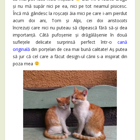
și nu mă supăr nici pe ea, nici pe tot neamul pisicesc.
Încă mă gândesc la roșcații ăia mici pe care i-am pierdut
acum doi ani, Tom și Alpi, cei doi aristo
cats
încrezuți care
nici nu puteau să clipească fără să-și dea
importanță. Câtă pufoșenie și drăgălășenie în două
suflețele delicate surprinsă perfect într-o
cană
originală
din porțelan de cea mai bună calitate! Aș putea
să jur că cel care a făcut design-ul cănii s-a inspirat din
poza mea