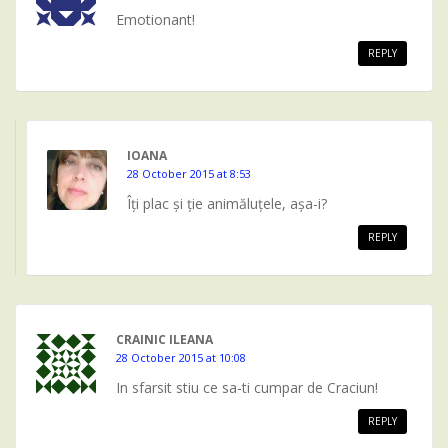
Emotionant!
REPLY
IOANA
28 October 2015 at 8:53
Îți plac și ție animăluțele, așa-i?
REPLY
CRAINIC ILEANA
28 October 2015 at 10:08
In sfarsit stiu ce sa-ti cumpar de Craciun!
REPLY