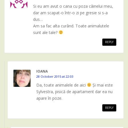
Si eu am avut o cana cu poza câinelui meu,
dar am scapat-o într-o zi pe gresie si s-a
dus…
Am sa fac alta curând. Toate animalutele
sunt ale tale?
REPLY
IOANA
28 October 2015 at 22:03
Da, toate animalele de aici
Și mai este
Sylvestra, pisică de apartament dar ea nu
apare în poze.
REPLY