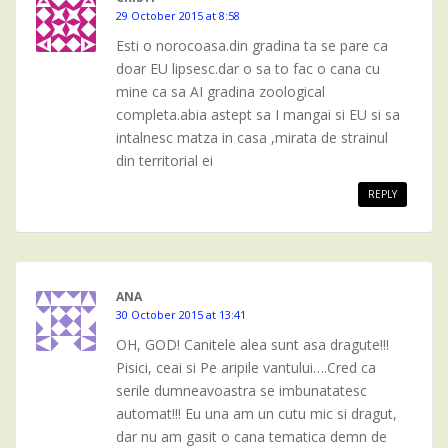
29 October 2015 at 8:58
Esti o norocoasa.din gradina ta se pare ca
doar EU lipsesc.dar o sa to fac o cana cu
mine ca sa AI gradina zoological
completa.abia astept sa I mangai si EU si sa
intalnesc matza in casa ,mirata de strainul
din territorial ei
REPLY
ANA
30 October 2015 at 13:41
OH, GOD! Canitele alea sunt asa dragute!!!
Pisici, ceai si Pe aripile vantului….Cred ca
serile dumneavoastra se imbunatatesc
automat!!! Eu una am un cutu mic si dragut,
dar nu am gasit o cana tematica demn de