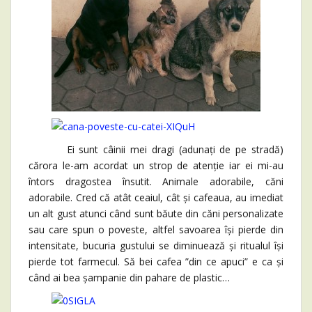
Ei sunt câinii mei dragi (adunați de pe stradă)
cărora le-am acordat un strop de atenție iar ei mi-au
întors dragostea însutit. Animale adorabile, căni
adorabile. Cred că atât ceaiul, cât și cafeaua, au imediat
un alt gust atunci când sunt băute din căni personalizate
sau care spun o poveste, altfel savoarea își pierde din
intensitate, bucuria gustului se diminuează și ritualul își
pierde tot farmecul. Să bei cafea ”din ce apuci” e ca și
când ai bea șampanie din pahare de plastic…