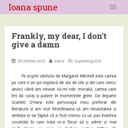
Ioana spune
TOGGLE
Frankly, my dear, I don’t
give a damn
28 October 2015
Ioana
Superblog 2015
Pe aripile vântului
de Margaret Mitchell este cartea
pe care o țin pe noptieră de ani de zile și din care citesc
atunci când am nevoie să-mi ridic moralul, cartea care
îmi dă curaj și putere în momentele grele. De departe
Scarlett O’Hara este personajul meu preferat din
literatură și am vrut întotdeauna să am tenacitatea și
ambiția ei iar faptul că a fost mereu cu un pas înaintea
societății în care trăia m-a făcut să o admir și mai