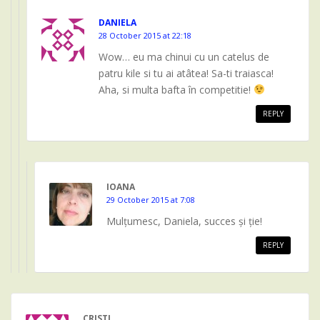
DANIELA
28 October 2015 at 22:18
Wow… eu ma chinui cu un catelus de
patru kile si tu ai atâtea! Sa-ti traiasca!
Aha, si multa bafta în competitie!
REPLY
IOANA
29 October 2015 at 7:08
Mulțumesc, Daniela, succes și ție!
REPLY
CRISTI