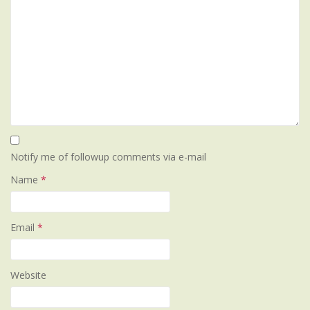
Notify me of followup comments via e-mail
Name
*
Email
*
Website