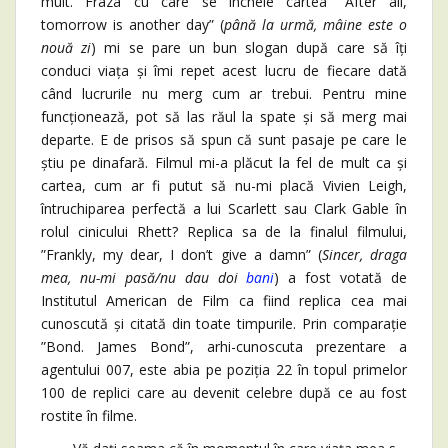
mult. Fraza cu care se încheie cartea ”After all,
tomorrow is another day” (
până la urmă, mâine este o
nouă zi
) mi se pare un bun slogan după care să îți
conduci viața și îmi repet acest lucru de fiecare dată
când lucrurile nu merg cum ar trebui. Pentru mine
funcționează, pot să las răul la spate și să merg mai
departe. E de prisos să spun că sunt pasaje pe care le
știu pe dinafară. Filmul mi-a plăcut la fel de mult ca și
cartea, cum ar fi putut să nu-mi placă Vivien Leigh,
întruchiparea perfectă a lui Scarlett sau Clark Gable în
rolul cinicului Rhett? Replica sa de la finalul filmului,
”Frankly, my dear, I don’t give a damn” (
Sincer, draga
mea, nu-mi pasă/nu dau doi
bani
) a fost votată de
Institutul American de Film ca fiind replica cea mai
cunoscută și citată din toate timpurile. Prin comparație
”Bond. James Bond”, arhi-cunoscuta prezentare a
agentului 007, este abia pe poziția 22 în topul primelor
100 de replici care au devenit celebre după ce au fost
rostite în filme.