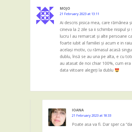
MOJO
21 February 2023 at 13:11
Ai descris pisica mea, care rămânea 
cineva la 2 zile sa ii schimbe nisipul și
lucru l au remarcat și alte persoane c
foarte iubit al familiei și acum e in ra
același motiv, cu rămasul acasă singura
dublu, însă se au una pe alta, e cu tot
au atasat de noi chiar 100%, cum era an
data viitoare alegeți la dublu
IOANA
21 February 2023 at 18:33
Poate asa va fi. Dar sper ca “dat