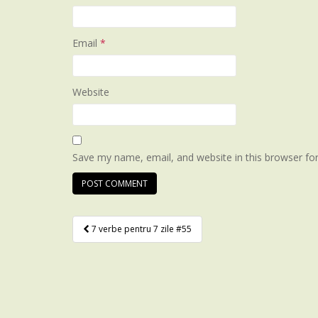
Email
*
Website
Save my name, email, and website in this browser fo
7 verbe pentru 7 zile #55
Post navigation