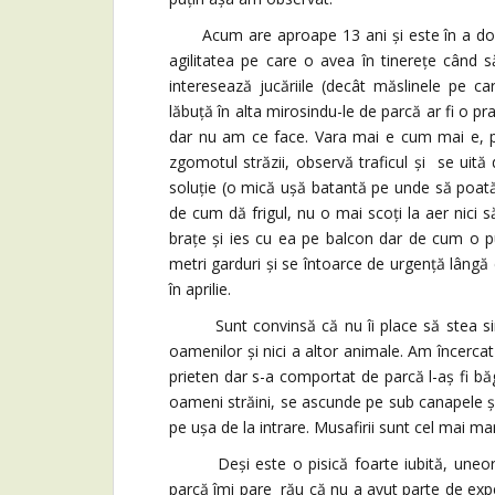
Acum are aproape 13 ani și este în a doua j
agilitatea pe care o avea în tinerețe când 
interesează jucăriile (decât măslinele pe ca
lăbuță în alta mirosindu-le de parcă ar fi o 
dar nu am ce face. Vara mai e cum mai e, pe
zgomotul străzii, observă traficul și se uită
soluție (o mică ușă batantă pe unde să poată
de cum dă frigul, nu o mai scoți la aer nici să
brațe și ies cu ea pe balcon dar de cum o pu
metri garduri și se întoarce de urgență lângă 
în aprilie.
Sunt convinsă că nu îi place să stea sing
oamenilor și nici a altor animale. Am încercat
prieten dar s-a comportat de parcă l-aș fi b
oameni străini, se ascunde pe sub canapele ș
pe ușa de la intrare. Musafirii sunt cel mai ma
Deși este o pisică foarte iubită, uneori 
parcă îmi pare rău că nu a avut parte de exper