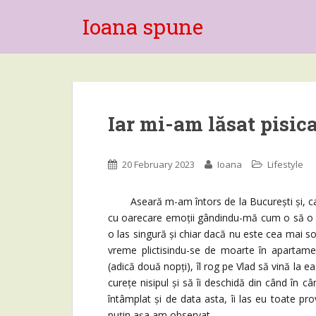
Ioana spune
Iar mi-am lăsat pisic
20 February 2023
Ioana
Lifestyle
Aseară m-am întors de la București și, ca de
cu oarecare emoții gândindu-mă cum o să o g
o las singură și chiar dacă nu este cea mai soc
vreme plictisindu-se de moarte în apartame
(adică două nopți), îl rog pe Vlad să vină la e
curețe nisipul și să îi deschidă din când în c
întâmplat și de data asta, îi las eu toate pr
puțin așa am observat.