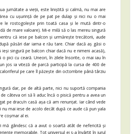
umătate a vieții, este liniștită și calmă, nu mai are
sărea cu ușurință de pe pat pe dulap și nici nu o mai
re le rostogolește prin toată casa și le mută dintr-o
pradă de mare valoare). Mi-e milă să o las mereu singură
ntru că iese pe balcon și urmărește trecătorii, aude
 după păsări dar iarna e rău tare. Chiar dacă aș găsi o
 ieși singură pe balcon chiar dacă nu e nimeni acasă),
 o pici cu ceară. Uneori, în zilele însorite, o mai iau în
n jos ia viteză de parcă participă la cursa de 400 de
caloriferul pe care îl păzește din octombrie până târziu
ură dar, pe de altă parte, nici nu suportă compania
 de câteva ori să îi aduc încă o pisică pentru a avea un
ăgat pe dracu’n casă așa că am renunțat. Iar când vede
i nu mai iese de acolo decât după ce aude că pun yala
re coșmar al ei.
mă gândesc că a avut o soartă atât de nefericită și
iențe memorabile. Tot universul ei s-a învârtit în jurul