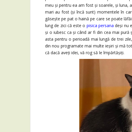
meu și pentru ea am fost și soarele, și luna, 
mari au fost (și încă sunt) momentele în car
găsește pe pat o haină pe care se poate lăfăi 
lung de zici că este o
pisica persana
deși nu 
și o iubesc ca și când ar fi din cea mai pur
asta pentru o perioadă mai lungă de trei zile
din nou programate mai multe ieșiri și mă tot
că dacă aveți idei, vă rog să le împărtășiți.