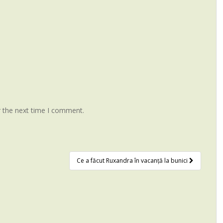
r the next time I comment.
Ce a făcut Ruxandra în vacanță la bunici