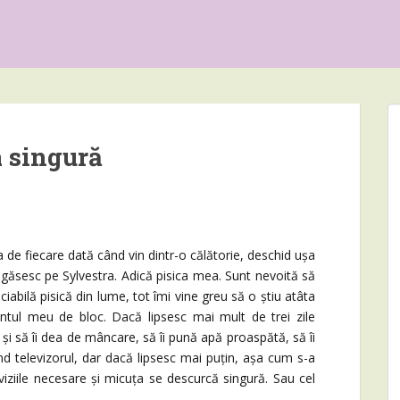
a singură
 fiecare dată când vin dintr-o călătorie, deschid ușa
ăsesc pe Sylvestra. Adică pisica mea. Sunt nevoită să
iabilă pisică din lume, tot îmi vine greu să o știu atâta
ntul meu de bloc. Dacă lipsesc mai mult de trei zile
a și să îi dea de mâncare, să îi pună apă proaspătă, să îi
ând televizorul, dar dacă lipsesc mai puțin, așa cum s-a
oviziile necesare și micuța se descurcă singură. Sau cel