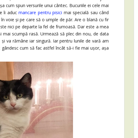
așa cum spun versurile unui cântec. Bucuriile ei cele mai
e îi aduc
mancare pentru pisici
mai specială sau când
în voie și pe care să o umple de păr. Are o blană cu fir
este nici pe departe la fel de frumoasă. Dar este a mea
ă și mai scumpă rasă. Urmează să plec din nou, de data
, și va rămâne iar singură. Iar pentru lunile de vară am
 gândesc cum să fac astfel încât să-i fie mai ușor, așa