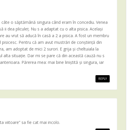
și câte o săptămână singura când eram în concediu. Venea
 să ii dea pliculeț. Nu s a adaptat cu o alta pisica. Același
are au vrut să aducă în casă a 2 a pisica. A fost un membru
iul pisicesc. Pentru că am avut mustrări de conștiință din
, am adoptat de mici 2 surori. E grija și cheltuiala la
ul alta situație. Dar mi se pare că din această cauză nu s
terioara. Părerea mea: mai bine liniștită și singura, iar
REPLY
a viitoare” sa fie cat mai incolo.