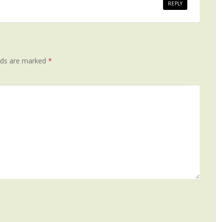
REPLY
lds are marked
*