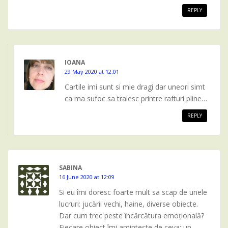
REPLY
IOANA
29 May 2020 at 12:01
Cartile imi sunt si mie dragi dar uneori simt
ca ma sufoc sa traiesc printre rafturi pline…
REPLY
SABINA
16 June 2020 at 12:09
Si eu îmi doresc foarte mult sa scap de unele
lucruri: jucării vechi, haine, diverse obiecte.
Dar cum trec peste încărcătura emoțională?
Fiecare obiect îmi amintește de ceva: un