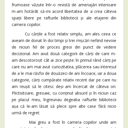
frumoase văzute într-o revistă de amenajări interioare
m-am hotărât să-mi acord libertatea de a crea câteva
spații libere pe rafturile bibliotecii și ale etajerei din
camera copiilor.
Cu cărțile a fost relativ simplu, am ales ceea ce
aveam de donat în doi timpi și trei mișcări nefiind nevoie
de niciun fel de proces greoi din punct de vedere
decizional. Am avut două categorii de cărți de care m-
am descotorosit cât ai zice pește: în primul rând cărți pe
care nu am mai avut curiozitatea, plăcerea sau interesul
de a le mai răsfoi de douăzeci de ani încoace, iar a doua
categorie, cărți cumpărate relativ recent dar pe care nu
am reușit să le citesc deși am încercat de câteva ori.
Plictisitoare, greoaie, cu conținut absurd și în niciun caz
pe placul meu, îngreunau degeaba rafturile bibliotecii
așa că le-am lăsat să plece spre alte case fără nicio
urmă de regret.
Mai greu a fost în camera copiilor unde am