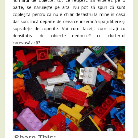
numărul de obiecte, tot ce reușesc să eliberez pe o
parte, se năruiește pe alta. Nu pot să spun că sunt
copleșită pentru că nu e chiar dezastru la mine în casă
dar sunt încă departe de ceea ce însemnă spații libere și
suprafețe descoperite. Voi cum faceți, cum stați cu
densitatea de obiecte nedorite? cu clutter-ul
carevasăzică?
Share This: