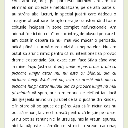
constatat că, deși pe parcursul ultimilor ani am tot
eliminat din obiectele nefolositoare, pe de altă parte s-
au strâns alte lucruri, în special jucării care dădeau o
imagine obositoare de aglomerație transformând toate
colțurile încăperii în zone complet nefuncționale. Am
adunat ”de ici de colo” un sac întreg de plușuri pe care l-
am dosit în debara să nu-l mai văd măcar o perioadă,
adică până la următoarea vizită a nepoatelor. Nu am
putut să arunc nimic pentru că nu intenționez să provoc
drame existențiale. Știu exact cum face Silvia când vine
la mine:
Yaya
(asta sunt eu)
, unde ai pus broasca aia cu
picioare lungi? asta? nu, nu asta cu blăniță, aia cu
picioare lungi. Asta? nu! nu, asta cu urechi mici, aia cu
picioare lungi! asta? nuuuu! aia cu picioare lungi! nu mai
ții minte?!
vă spun, are o memorie de elefant iar dacă
din greșeală arunc un șurubel de la o jucărie din Kinder,
e în stare să se apuce de plâns. Așa că în niciun caz nu
pot să renunț la vreo broască pentru că le știe pe toate.
Și nu pot să renunț nici la ursuleți, nici la vreun iepuraș,
nici la păpușile scărmănate și nici la vreun cartonaș