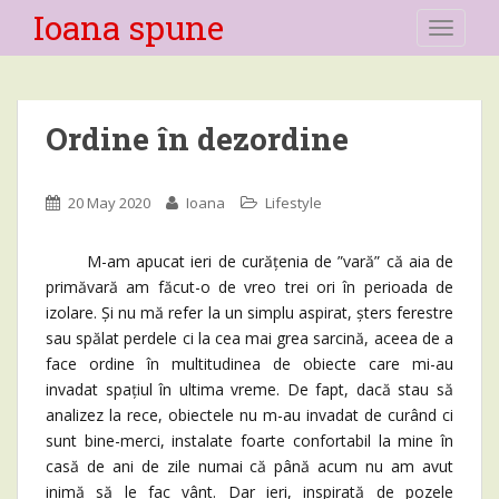
Ioana spune
TOGGLE
Ordine în dezordine
20 May 2020
Ioana
Lifestyle
M-am apucat ieri de curățenia de ”vară” că aia de
primăvară am făcut-o de vreo trei ori în perioada de
izolare. Și nu mă refer la un simplu aspirat, șters ferestre
sau spălat perdele ci la cea mai grea sarcină, aceea de a
face ordine în multitudinea de obiecte care mi-au
invadat spațiul în ultima vreme. De fapt, dacă stau să
analizez la rece, obiectele nu m-au invadat de curând ci
sunt bine-merci, instalate foarte confortabil la mine în
casă de ani de zile numai că până acum nu am avut
inimă să le fac vânt. Dar ieri, inspirată de pozele