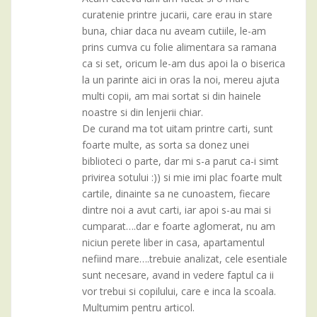
curatenie printre jucarii, care erau in stare
buna, chiar daca nu aveam cutiile, le-am
prins cumva cu folie alimentara sa ramana
ca si set, oricum le-am dus apoi la o biserica
la un parinte aici in oras la noi, mereu ajuta
multi copii, am mai sortat si din hainele
noastre si din lenjerii chiar.
De curand ma tot uitam printre carti, sunt
foarte multe, as sorta sa donez unei
biblioteci o parte, dar mi s-a parut ca-i simt
privirea sotului :)) si mie imi plac foarte mult
cartile, dinainte sa ne cunoastem, fiecare
dintre noi a avut carti, iar apoi s-au mai si
cumparat….dar e foarte aglomerat, nu am
niciun perete liber in casa, apartamentul
nefiind mare….trebuie analizat, cele esentiale
sunt necesare, avand in vedere faptul ca ii
vor trebui si copilului, care e inca la scoala.
Multumim pentru articol.