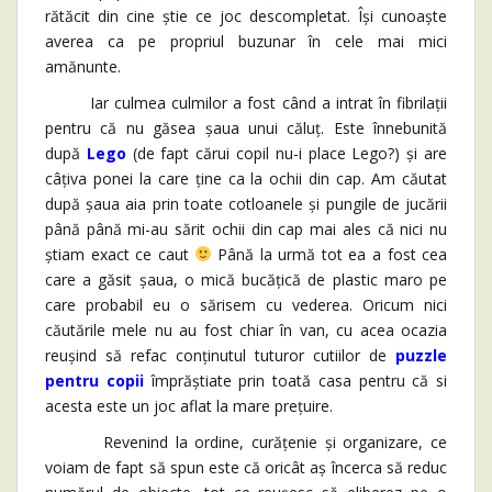
rătăcit din cine știe ce joc descompletat. Își cunoaște
averea ca pe propriul buzunar în cele mai mici
amănunte.
Iar culmea culmilor a fost când a intrat în fibrilații
pentru că nu găsea șaua unui căluț. Este înnebunită
după
Lego
(de fapt cărui copil nu-i place Lego?) și are
câțiva ponei la care ține ca la ochii din cap. Am căutat
după șaua aia prin toate cotloanele și pungile de jucării
până până mi-au sărit ochii din cap mai ales că nici nu
știam exact ce caut
Până la urmă tot ea a fost cea
care a găsit șaua, o mică bucățică de plastic maro pe
care probabil eu o sărisem cu vederea. Oricum nici
căutările mele nu au fost chiar în van, cu acea ocazia
reușind să refac conținutul tuturor cutiilor de
puzzle
pentru copii
împrăștiate prin toată casa pentru că si
acesta este un joc aflat la mare prețuire.
Revenind la ordine, curățenie și organizare, ce
voiam de fapt să spun este că oricât aș încerca să reduc