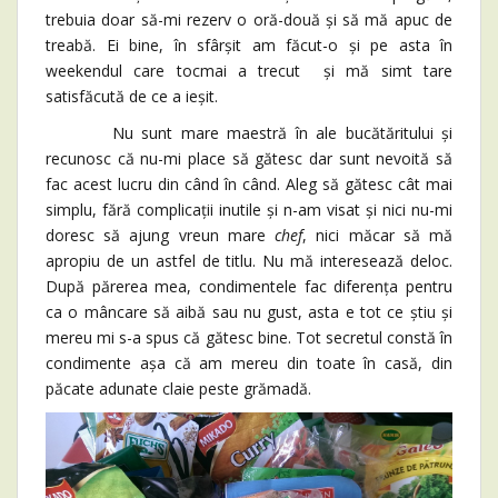
trebuia doar să-mi rezerv o oră-două și să mă apuc de
treabă. Ei bine, în sfârșit am făcut-o și pe asta în
weekendul care tocmai a trecut și mă simt tare
satisfăcută de ce a ieșit.
Nu sunt mare maestră în ale bucătăritului și
recunosc că nu-mi place să gătesc dar sunt nevoită să
fac acest lucru din când în când. Aleg să gătesc cât mai
simplu, fără complicații inutile și n-am visat și nici nu-mi
doresc să ajung vreun mare
chef
, nici măcar să mă
apropiu de un astfel de titlu. Nu mă interesează deloc.
După părerea mea, condimentele fac diferența pentru
ca o mâncare să aibă sau nu gust, asta e tot ce știu și
mereu mi s-a spus că gătesc bine. Tot secretul constă în
condimente așa că am mereu din toate în casă, din
păcate adunate claie peste grămadă.