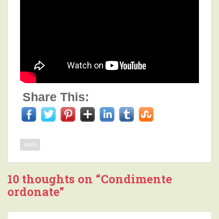
Share This:
skills
10 thoughts on “
Condimente
ordonate
”