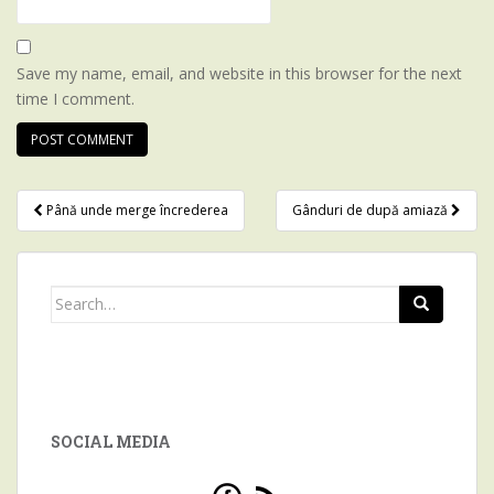
Save my name, email, and website in this browser for the next
time I comment.
Până unde merge încrederea
Gânduri de după amiază
Post navigation
Search for:
SOCIAL MEDIA