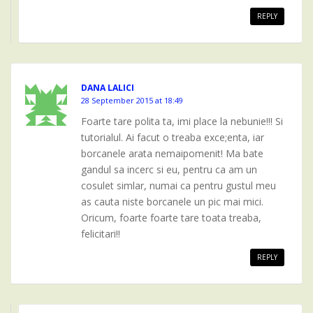
REPLY
DANA LALICI
28 September 2015 at 18:49
Foarte tare polita ta, imi place la nebunie!!! Si
tutorialul. Ai facut o treaba exce;enta, iar
borcanele arata nemaipomenit! Ma bate
gandul sa incerc si eu, pentru ca am un
cosulet simlar, numai ca pentru gustul meu
as cauta niste borcanele un pic mai mici.
Oricum, foarte foarte tare toata treaba,
felicitari!!
REPLY