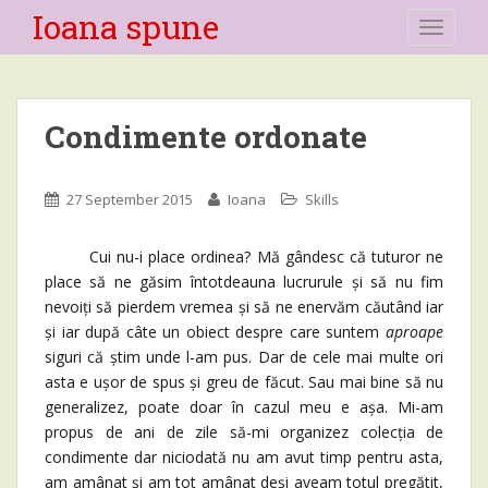
Ioana spune
TOGGLE
Condimente ordonate
27 September 2015
Ioana
Skills
Cui nu-i place ordinea? Mă gândesc că tuturor ne
place să ne găsim întotdeauna lucrurule și să nu fim
nevoiți să pierdem vremea și să ne enervăm căutând iar
și iar după câte un obiect despre care suntem
aproape
siguri că știm unde l-am pus. Dar de cele mai multe ori
asta e ușor de spus și greu de făcut. Sau mai bine să nu
generalizez, poate doar în cazul meu e așa. Mi-am
propus de ani de zile să-mi organizez colecția de
condimente dar niciodată nu am avut timp pentru asta,
am amânat și am tot amânat deși aveam totul pregătit,